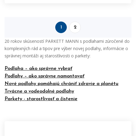
1
2
20 rokov skúseností PARKETT MANN s podlahami zúročené do
komplexných rád a tipov pre výber novej podlahy, informácie o
správnej montáži aj starostlivosti o parkety:
Podlaha – ako správne vybrať
Podlahy – ako správne namontovať
Nové podlahy pomáhajú chrániť zdravie a planétu
Trvácne a vodeodolné podlahy
Parkety - starostlivosť a čistenie