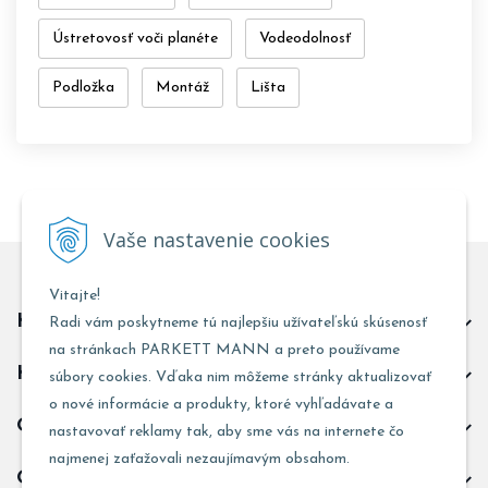
Ústretovosť voči planéte
Vodeodolnosť
Podložka
Montáž
Lišta
Vaše nastavenie cookies
Vitajte!
Kontakt predajňa Trnava
Radi vám poskytneme tú najlepšiu užívateľskú skúsenosť
na stránkach PARKETT MANN a preto používame
Kontakt predajňa Žarnovica
súbory cookies. Vďaka nim môžeme stránky aktualizovať
o nové informácie a produkty, ktoré vyhľadávate a
Obchodné informácie
nastavovať reklamy tak, aby sme vás na internete čo
najmenej zaťažovali nezaujímavým obsahom.
Odoberať novinky