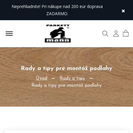
Neprehliadnite! Pri nákupe nad 200 eur doprava
×
ZADARMO.
Offcanvas Menu Open
Hľadať
Môj úč
Rady a tipy pre montáž podlahy
Úvod
Rady a tipy
Rady a tipy pre montáž podlahy