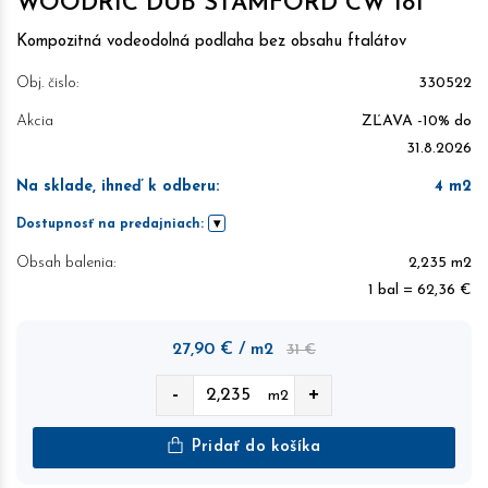
WOODRIC DUB STAMFORD CW 181
Kompozitná vodeodolná podlaha bez obsahu ftalátov
Obj. čislo:
330522
Akcia
ZĽAVA -10% do
31.8.2026
Na sklade, ihneď k odberu
:
4
m2
Dostupnosť na predajniach:
Obsah balenia:
2,235 m2
1 bal = 62,36 €
27,90
€
/ m2
31 €
-
+
m2
Pridať do košíka