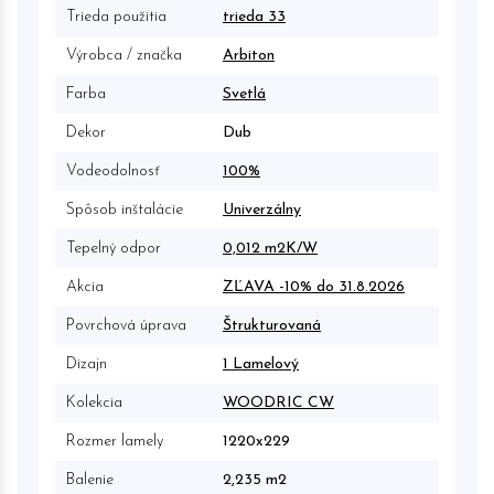
Trieda použitia
trieda 33
Výrobca / značka
Arbiton
Farba
Svetlá
Dekor
Dub
Vodeodolnosť
100%
Spôsob inštalácie
Univerzálny
Tepelný odpor
0,012 m2K/W
Akcia
ZĽAVA -10% do 31.8.2026
Povrchová úprava
Štrukturovaná
Dizajn
1 Lamelový
Kolekcia
WOODRIC CW
Rozmer lamely
1220x229
Balenie
2,235 m2