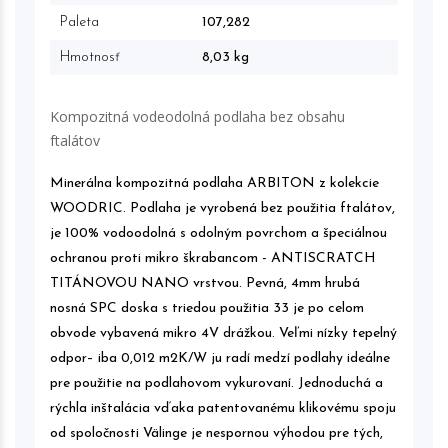
Paleta
107,282
Hmotnosť
8,03 kg
Kompozitná vodeodolná podlaha bez obsahu
ftalátov
Minerálna kompozitná podlaha ARBITON z kolekcie
WOODRIC. Podlaha je vyrobená bez použitia ftalátov,
je 100% vodoodolná s odolným povrchom a špeciálnou
ochranou proti mikro škrabancom - ANTISCRATCH
TITÁNOVOU NANO vrstvou. Pevná, 4mm hrubá
nosná SPC doska s triedou použitia 33 je po celom
obvode vybavená mikro 4V drážkou. Veľmi nízky tepelný
odpor– iba 0,012 m2K/W ju radí medzí podlahy ideálne
pre použitie na podlahovom vykurovaní. Jednoduchá a
rýchla inštalácia vďaka patentovanému klikovému spoju
od spoločnosti Välinge je nespornou výhodou pre tých,