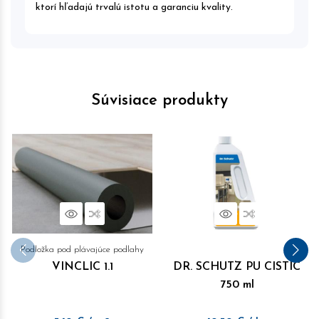
ktorí hľadajú trvalú istotu a garanciu kvality.
Súvisiace produkty
Náhľad
Porovnať
Náhľad
Porovnať
Podložka pod plávajúce podlahy
VINCLIC 1.1
DR. SCHUTZ PU CISTIC
750 ml