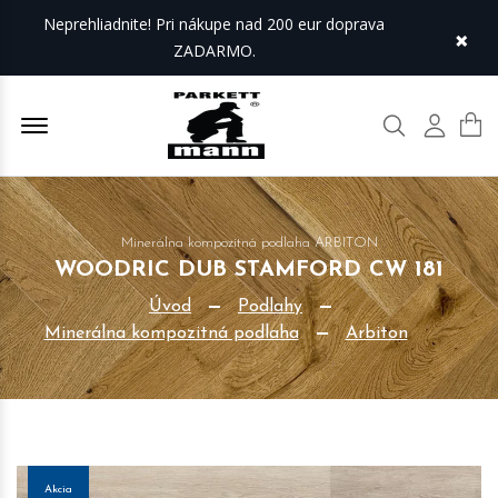
Neprehliadnite! Pri nákupe nad 200 eur doprava
×
ZADARMO.
Offcanvas Menu Open
Hľadať
Môj úč
Minerálna kompozitná podlaha ARBITON
WOODRIC DUB STAMFORD CW 181
Úvod
Podlahy
Minerálna kompozitná podlaha
Arbiton
Akcia