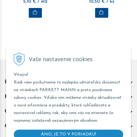
5,10
€
/ m2
10,50
€
/ ks
Vaše nastavenie cookies
Vitajte!
Kontakt predajňa Trnava
Radi vám poskytneme tú najlepšiu užívateľskú skúsenosť
na stránkach PARKETT MANN a preto používame
Kontakt predajňa Žarnovica
súbory cookies. Vďaka nim môžeme stránky aktualizovať
o nové informácie a produkty, ktoré vyhľadávate a
Obchodné informácie
nastavovať reklamy tak, aby sme vás na internete čo
najmenej zaťažovali nezaujímavým obsahom.
Odoberať novinky
ÁNO, JE TO V PORIADKU!