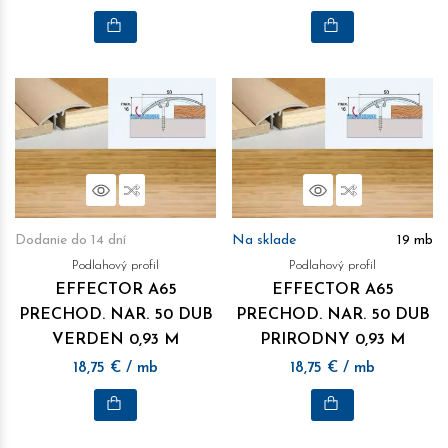
Náhľad
Porovnať
Náhľad
Porovnať
Dodanie do 14 dní
Na sklade
19
mb
Podlahový profil
Podlahový profil
EFFECTOR A65
EFFECTOR A65
PRECHOD. NAR. 50 DUB
PRECHOD. NAR. 50 DUB
VERDEN 0,93 M
PRIRODNY 0,93 M
18,75
€
/ mb
18,75
€
/ mb