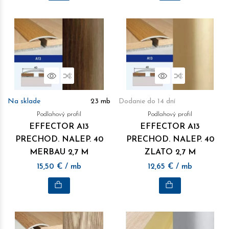
Náhľad
Porovnať
Náhľad
Porovnať
Na sklade
23
mb
Dodanie do 14 dní
Podlahový profil
Podlahový profil
EFFECTOR A13
EFFECTOR A13
PRECHOD. NALEP. 40
PRECHOD. NALEP. 40
MERBAU 2,7 M
ZLATO 2,7 M
15,50
€
/ mb
12,65
€
/ mb