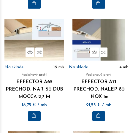
Náhľad
Porovnať
Náhľad
Porovnať
Na sklade
19
mb
Na sklade
4
mb
Podlahový profil
Podlahový profil
EFFECTOR A65
EFFECTOR A71
PRECHOD. NAR. 50 DUB
PRECHOD. NALEP. 80
MOCCA 2,7 M
INOX 1m
18,75
€
/ mb
21,55
€
/ mb