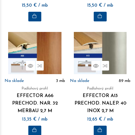
M
15,50
€
/ mb
15,50
€
/ mb
Náhľad
Porovnať
Náhľad
Porovnať
Na sklade
3
mb
Na sklade
89
mb
Podlahový profil
Podlahový profil
EFFECTOR A66
EFFECTOR A13
PRECHOD. NAR. 32
PRECHOD. NALEP. 40
MERBAU 2,7 M
INOX 2,7 M
13,35
€
/ mb
12,65
€
/ mb