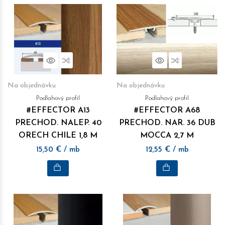
Náhľad
Porovnať
Náhľad
Porovnať
Na objednávku
Na objednávku
Podlahový profil
Podlahový profil
#EFFECTOR A13
#EFFECTOR A68
PRECHOD. NALEP. 40
PRECHOD. NAR. 36 DUB
ORECH CHILE 1,8 M
MOCCA 2,7 M
15,50
€
/ mb
12,55
€
/ mb