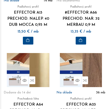
Na sklade
14
mb
Na objednávku
Podlahový profil
Podlahový profil
EFFECTOR A13
#EFFECTOR A66
PRECHOD. NALEP. 40
PRECHOD. NAR. 32
DUB MOCCA 0,93 M
MERBAU 0,9 M
15,50
€
/ mb
13,35
€
/ mb
Náhľad
Porovnať
Náhľad
Porovnať
Dodanie do 14 dní
Na sklade
36
mb
Prechodová lišta
Podlahový profil
EFFECTOR A64
EFFECTOR A03