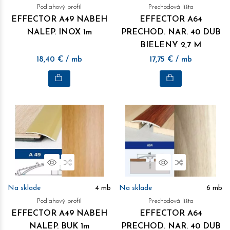
Podlahový profil
Prechodová lišta
EFFECTOR A49 NABEH
EFFECTOR A64
NALEP. INOX 1m
PRECHOD. NAR. 40 DUB
BIELENY 2,7 M
18,40
€
/ mb
17,75
€
/ mb
Náhľad
Porovnať
Náhľad
Porovnať
Na sklade
4
mb
Na sklade
6
mb
Podlahový profil
Prechodová lišta
EFFECTOR A49 NABEH
EFFECTOR A64
NALEP. BUK 1m
PRECHOD. NAR. 40 DUB