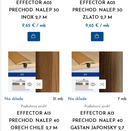
EFFECTOR A03
EFFECTOR A03
PRECHOD. NALEP. 30
PRECHOD. NALEP. 30
INOX 2,7 M
ZLATO 2,7 M
9,65
€
/ mb
9,65
€
/ mb
Náhľad
Porovnať
Náhľad
Porovnať
Na sklade
31
mb
Na sklade
7
mb
Podlahový profil
Podlahový profil
EFFECTOR A13
EFFECTOR A13
PRECHOD. NALEP. 40
PRECHOD. NALEP. 40
ORECH CHILE 2,7 M
GASTAN JAPONSKY 2,7