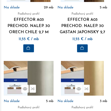
Na sklade
29
mb
Na sklade
5
mb
Podlahový profil
Podlahový profil
EFFECTOR A03
EFFECTOR A03
PRECHOD. NALEP. 30
PRECHOD. NALEP. 30
ORECH CHILE 2,7 M
GASTAN JAPONSKY 2,7
M
11,55
€
/ mb
11,55
€
/ mb
Náhľad
Porovnať
Náhľad
Porovnať
Na sklade
5
mb
Na sklade
3
mb
Podlahový profil
Podlahový profil