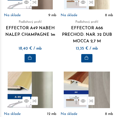
Náhľad
Porovnať
Náhľad
Porovnať
Na sklade
9
mb
Na sklade
8
mb
Podlahový profil
Podlahový profil
EFFECTOR A49 NABEH
EFFECTOR A66
NALEP. CHAMPAGNE 1m
PRECHOD. NAR. 32 DUB
MOCCA 2,7 M
18,40
€
/ mb
13,35
€
/ mb
Náhľad
Porovnať
Náhľad
Porovnať
Na sklade
12
mb
Na sklade
8
mb