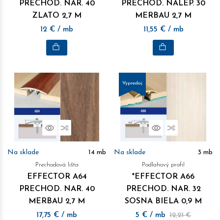
PRECHOD. NAR. 40
PRECHOD. NALEP. 30
ZLATO 2,7 M
MERBAU 2,7 M
12
€
/ mb
11,55
€
/ mb
Výpredaj
Náhľad
Porovnať
Náhľad
Porovnať
Na sklade
14
mb
Na sklade
3
mb
Prechodová lišta
Podlahový profil
EFFECTOR A64
*EFFECTOR A66
PRECHOD. NAR. 40
PRECHOD. NAR. 32
MERBAU 2,7 M
SOSNA BIELA 0,9 M
17,75
€
/ mb
5
€
/ mb
12,21 €