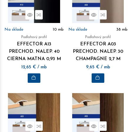
Náhľad
Porovnať
Náhľad
Porovnať
Na sklade
10
mb
Na sklade
38
mb
Podlahový profil
Podlahový profil
EFFECTOR A13
EFFECTOR A03
PRECHOD. NALEP. 40
PRECHOD. NALEP. 30
CIERNA MATNA 0,93 M
CHAMPAGNE 2,7 M
12,65
€
/ mb
9,65
€
/ mb
Náhľad
Porovnať
Náhľad
Porovnať