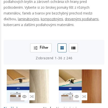
podlahových krytín a zároveň ochránia ich hrany pred
poškodením. Vyberte si zo širokej ponuky líšt z rôznych
materiálov, farieb a tvarov pre bezchybný prechod medzi
dlažbou,
laminátovými
,
kompozitnými
,
drevenými podlahami
,
kobercami a ďalšími podlahovými materiálmi.
Filter
Zobrazené
1
-
36
z
246
Náhľad
Porovnať
Náhľad
Porovnať