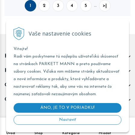
1
2
3
4
5
…
>|
Vaše nastavenie cookies
Vitajte!
Kontakt predajňa Trnava
Radi vám poskytneme tú najlepšiu užívateľskú skúsenosť
na stránkach PARKETT MANN a preto používame
Kontakt predajňa Žarnovica
súbory cookies. Vďaka nim môžeme stránky aktualizovať
o nové informácie a produkty, ktoré vyhľadávate a
Obchodné informácie
nastavovať reklamy tak, aby sme vás na internete čo
najmenej zaťažovali nezaujímavým obsahom.
Odoberať novinky
ÁNO, JE TO V PORIADKU!
Nastaviť
Copyright © 2026 PARKETT MANN - Všetky práva vyhradené •
Úvod
Shop
Kategórie
Hľadať