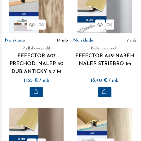
Náhľad
Porovnať
Náhľad
Porovnať
Na sklade
14
mb
Na sklade
7
mb
Podlahový profil
Podlahový profil
EFFECTOR A03
EFFECTOR A49 NABEH
PRECHOD. NALEP. 30
NALEP. STRIEBRO 1m
DUB ANTICKY 2,7 M
11,55
€
/ mb
18,40
€
/ mb