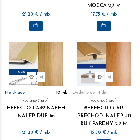
MOCCA 2,7 M
21,20
€
/ mb
17,75
€
/ mb
Náhľad
Porovnať
Náhľad
Porovnať
Na sklade
10
mb
Dodanie do 14 dní
Podlahový profil
Podlahový profil
EFFECTOR A49 NABEH
#EFFECTOR A13
NALEP. DUB 1m
PRECHOD. NALEP. 40
BUK PARENY 2,7 M
21,20
€
/ mb
15,50
€
/ mb