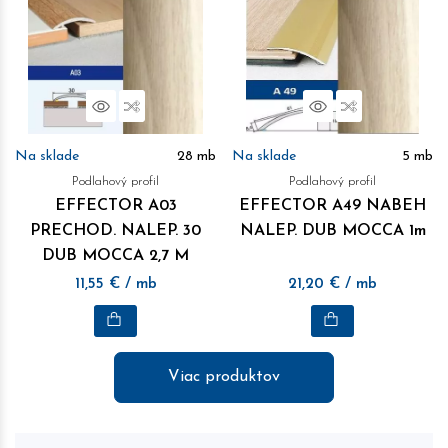
Náhľad
Porovnať
Náhľad
Porovnať
Na sklade
28
mb
Na sklade
5
mb
Podlahový profil
Podlahový profil
EFFECTOR A03
EFFECTOR A49 NABEH
PRECHOD. NALEP. 30
NALEP. DUB MOCCA 1m
DUB MOCCA 2,7 M
11,55
€
/ mb
21,20
€
/ mb
Viac produktov