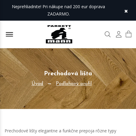
Neprehliadnite! Pri nákupe nad 200 eur doprava
×
ZADARMO.
Offcanvas Menu Open
Hľadať
Môj úč
Prechodová lišta
Úvod
Podlahový profil
Prechodové lišty elegantne a funkčne prepoja rôzne typy