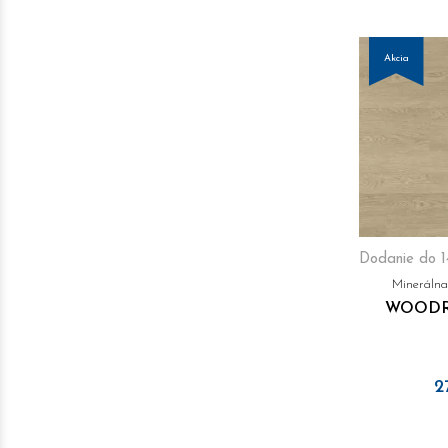
Akcia
Dodanie do 1
Mineráln
WOODR
2