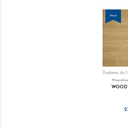
Akcia
Dodanie do 1
Mineráln
WOODR
2