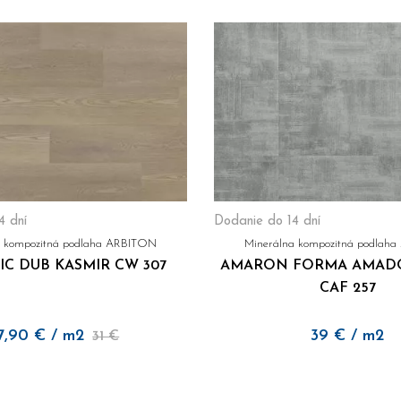
4 dní
Dodanie do 14 dní
a kompozitná podlaha ARBITON
Minerálna kompozitná podlah
C DUB KASMIR CW 307
AMARON FORMA AMAD
CAF 257
7,90
€
/ m2
39
€
/ m2
31 €