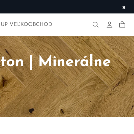
×
Hľadať
Môj účet
TUP VEĽKOOBCHOD
ton | Minerálne