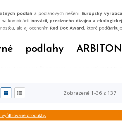
itných podláh
a podlahových riešení.
Európsky výrobca
a na kombinácii
inovácií, precízneho dizajnu a ekologickej
čnosťou, ale aj ocenením
Red Dot Award
, ktoré podčiarkuje
itné podlahy ARBITON
lymer Composite), čo zabezpečuje ich
pevnosť, stabilitu a
ohateným o pokročilé elastoméry, ktoré dodávajú podlahe
y
. Kolekcie Arbiton ACOUSTIC s integrovanou podložkou S
efektívne pohlcovanie hluku, čím zvyšujú komfort v interiéri.
Zobrazené
1
-
36
z
137
nie
, čo oceníte najmä v chladnejších mesiacoch. V sortimente
, Amaron Herringbone, Amaron SUPERIORE, Amaron Chevron,
YBACK verzie.
 vyfiltrované produkty.