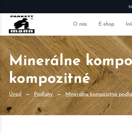
N
O nás
E-shop
In
Minerálne kompoz
kompozitné
Úvod
Podlahy
Minerálna kompozitná podl