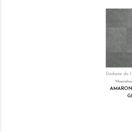
Dodanie do 1
Mineráln
AMARON
G