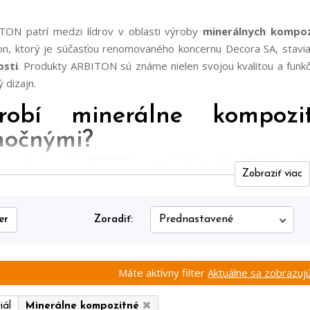
TON patrí medzi lídrov v oblasti výroby
minerálnych kompoz
on, ktorý je súčasťou renomovaného koncernu Decora SA, stavi
sti
. Produkty ARBITON sú známe nielen svojou kvalitou a funk
 dizajn.
obí minerálne kompoz
močnými?
ompozitné podlahy
ARBITON sa vyrábajú na báze SPC
(Stone Po
Zobraziť viac
 odolnosť
. Podlahová doska je tvorená minerálnym jadrom ob
lnosť voči mechanickému poškodeniu a zmenám teplot
u integrovaného akustického systému
Aculay
podlahy zabezpečujú 
er
Zoradiť:
nízky tepelný odpor robí podlahy
ideálnymi pre podlahové kúre
ton môžete nájsť kolekcie podláh Amaron Wood, Amaron Forma
h akustické (Acoustic), EIR (Embossed in Register) či vinylové DR
Máte aktívny filter
Aktuálne sa zobrazujú
cie ARBITON pre každý štýl
iál
Minerálne kompozitné