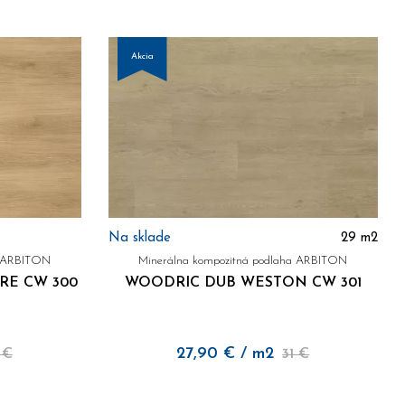
Akcia
Na sklade
29
m2
a ARBITON
Minerálna kompozitná podlaha ARBITON
E CW 300
WOODRIC DUB WESTON CW 301
27,90
€
/ m2
 €
31 €