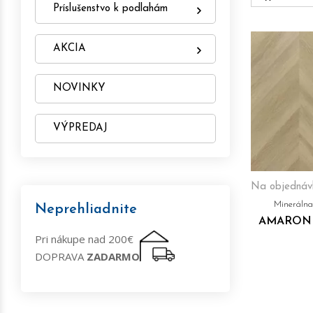
S minerálny
Príslušenstvo k podlahám
široké portf
cez vzory H
AKCIA
Ekol
NOVINKY
ARBITON sa 
podlahy
eko
VÝPREDAJ
Ideál
Podlahy ARBI
interiéry
, a
Na objednáv
domov
.
Mineráln
Neprehliadnite
AMARON 
Pri nákupe nad 200€
DOPRAVA
ZADARMO