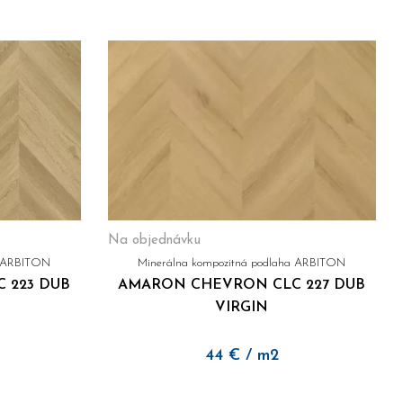
 kompromisy
medzi dizajnom a praktickosťou. Arbiton prináša
ického vzhľadu prírodného dreva so synchropórovou štruktúrou
.
ITON
 recyklovateľných materiálov
a filozofii zero waste sú
ím zaručuje bezpečné prostredie pre rodiny a deti.
 a ekologické hodnoty. Či už hľadáte riešenie pre
moderné
 že
získavate podlahu, ktorá vydrží a zároveň skrášli váš
Na objednávku
a ARBITON
Minerálna kompozitná podlaha ARBITON
 223 DUB
AMARON CHEVRON CLC 227 DUB
VIRGIN
44
€
/ m2