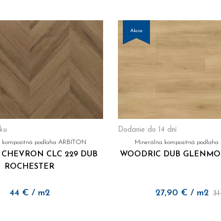
Akcia
ku
Dodanie do 14 dní
a kompozitná podlaha ARBITON
Minerálna kompozitná podlah
CHEVRON CLC 229 DUB
WOODRIC DUB GLENMOR
ROCHESTER
44
€
/ m2
27,90
€
/ m2
31