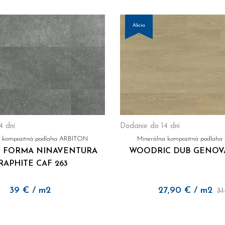
Akcia
4 dní
Dodanie do 14 dní
a kompozitná podlaha ARBITON
Minerálna kompozitná podlah
 FORMA NINAVENTURA
WOODRIC DUB GENOVA
RAPHITE CAF 263
39
€
/ m2
27,90
€
/ m2
31