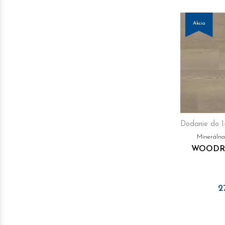
Akcia
Dodanie do 1
Mineráln
WOODRI
2