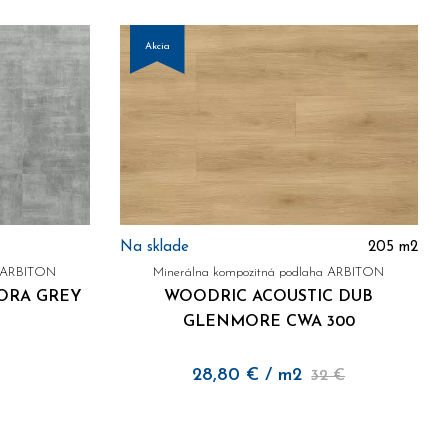
Akcia
Na sklade
205
m2
a ARBITON
Minerálna kompozitná podlaha ARBITON
ORA GREY
WOODRIC ACOUSTIC DUB
GLENMORE CWA 300
28,80
€
/ m2
32 €