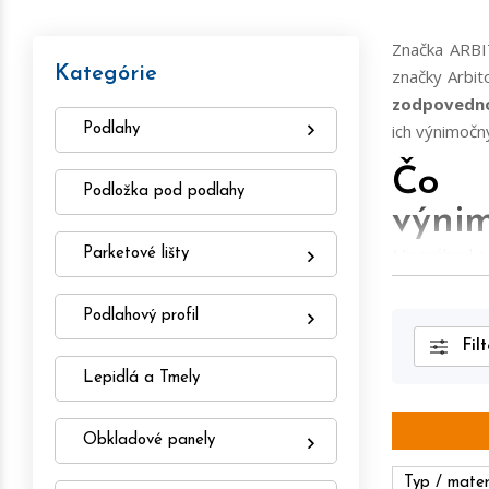
Značka ARBI
Kategórie
značky Arbit
zodpovedno
ich výnimočný
Podlahy
Čo r
Podložka pod podlahy
výni
Minerálne k
Parketové lišty
100% vode
vysokú odo
Podlahový profil
technológio
Filt
Navyše, ich 
Lepidlá a Tmely
značky Arbi
Woodric a ic
Obkladové panely
Kolek
Typ / mater