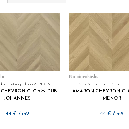
mi kompozitnými podlahami značky ARBITON už
nemusíte robiť
ólio dekorov a formátov, ktoré pokrývajú všetky štýly – od klas
erringbone a Chevron až po moderné kamenné a dlažbové dekory
ogický záväzok značky ARB
zaviazal k výrobe v duchu udržateľnosti. Vďaka použitiu
100%
logicky šetrné
. Minerálne jadro
neobsahuje PVC ani ftaláty
, č
na voľba pre váš domov
TON dokonale spájajú výnimočný dizajn, inovatívne technológie
lebo
tradične ladené priestory
, s ARBITON si môžete byť istí,
ku
Na objednávku
a kompozitná podlaha ARBITON
Minerálna kompozitná podlah
CHEVRON CLC 222 DUB
AMARON CHEVRON CLC
JOHANNES
MENOR
44
€
/ m2
44
€
/ m2