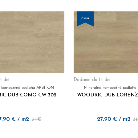
Akcia
4 dní
Dodanie do 14 dní
a kompozitná podlaha ARBITON
Minerálna kompozitná podlah
IC DUB COMO CW 302
WOODRIC DUB LORENZ
7,90
€
/ m2
27,90
€
/ m2
31 €
31