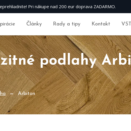
eprehliadnite! Pri nákupe nad 200 eur doprava ZADARMO.
špirácie
Články
Rady a tipy
Kontakt
VS
itné podlahy Arbi
aha
Arbiton