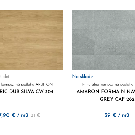
4 dní
Na sklade
a kompozitná podlaha ARBITON
Minerálna kompozitná podlah
IC DUB SILVA CW 304
AMARON FORMA NINA
GREY CAF 262
7,90
€
/ m2
39
€
/ m2
31 €