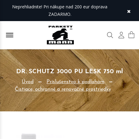
Neprehliadnite! Pri nákupe nad 200 eur doprava
×
ZADARMO.
Offcanvas Menu Open
Hľadať
Môj úč
DR. SCHUTZ 3000 PU LESK 750 ml
Úvod
Príslušenstvo k podlahám
Čistiace, ochranné a renovačné prostriedky