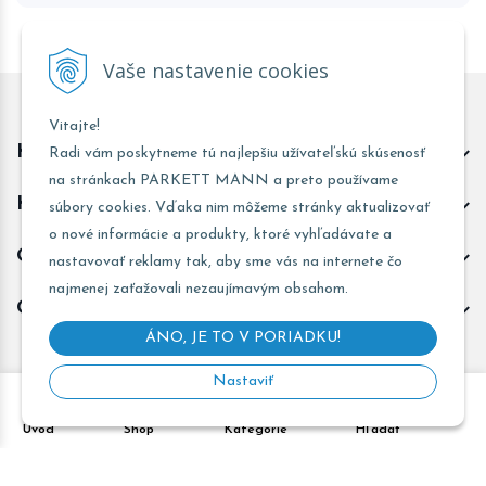
Vaše nastavenie cookies
Vitajte!
Kontakt predajňa Trnava
Radi vám poskytneme tú najlepšiu užívateľskú skúsenosť
na stránkach PARKETT MANN a preto používame
Kontakt predajňa Žarnovica
súbory cookies. Vďaka nim môžeme stránky aktualizovať
o nové informácie a produkty, ktoré vyhľadávate a
Obchodné informácie
nastavovať reklamy tak, aby sme vás na internete čo
najmenej zaťažovali nezaujímavým obsahom.
Odoberať novinky
ÁNO, JE TO V PORIADKU!
Nastaviť
Copyright © 2026 PARKETT MANN - Všetky práva vyhradené •
Úvod
Shop
Kategórie
Hľadať
Created
&
e-shop Pohoda connector
by
NextCom s.r.o.