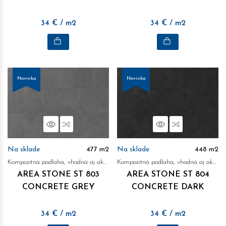
34
€
/ m2
34
€
/ m2
Novinka
Novinka
Náhľad
Porovnať
Náhľad
Porovnať
Na sklade
477
m2
Na sklade
448
m2
Kompozitná podlaha, vhodná aj ako obklad na stenu
Kompozitná podlaha, vhodná aj ako obklad na stenu
AREA STONE ST 803
AREA STONE ST 804
CONCRETE GREY
CONCRETE DARK
34
€
/ m2
34
€
/ m2