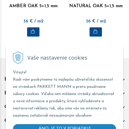
AMBER OAK 5+1,5 mm
NATURAL OAK 5+1,5 mm
36
€
/ m2
36
€
/ m2
Vaše nastavenie cookies
Vitajte!
Kontakt predajňa Trnava
Radi vám poskytneme tú najlepšiu užívateľskú skúsenosť
na stránkach PARKETT MANN a preto používame
Kontakt predajňa Žarnovica
súbory cookies. Vďaka nim môžeme stránky aktualizovať
o nové informácie a produkty, ktoré vyhľadávate a
Obchodné informácie
nastavovať reklamy tak, aby sme vás na internete čo
najmenej zaťažovali nezaujímavým obsahom.
Odoberať novinky
ÁNO, JE TO V PORIADKU!