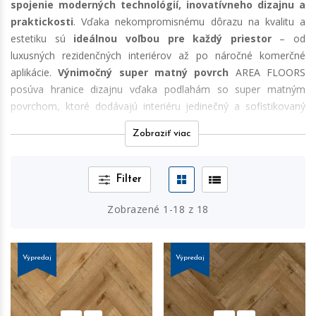
spojenie moderných technológií, inovatívneho dizajnu a
praktickosti
. Vďaka nekompromisnému dôrazu na kvalitu a
estetiku sú
ideálnou voľbou pre každý priestor
– od
luxusných rezidenčných interiérov až po náročné komerčné
aplikácie.
Výnimočný super matný povrch
AREA FLOORS
posúva hranice dizajnu vďaka podlahám so super matným
povrchom, ktoré dodávajú interiéru jedinečný a sofistikovaný
vzhľad.
Embossed-in-register
(EIR) technológia
dokonale
Zobraziť viac
kopíruje štruktúru prírodného dreva
, čím podlahy pôsobia
na pohľad aj na dotyk
absolútne autenticky
.
Filter
Perfektné vlastnosti pre moderný život
Podlahy AREA FLOORS sú navrhnuté tak, aby ponúkali nielen
Zobrazené
1
-
18
z
18
krásu, ale aj vynikajúcu funkčnosť:
100% vode odolnosť
, ideálna pre kuchyne, kúpeľne a iné vlhké
Výpredaj
Výpredaj
priestory,
variabilná trieda záťaže
kolekcií zaručuje pohodlnosť výberu