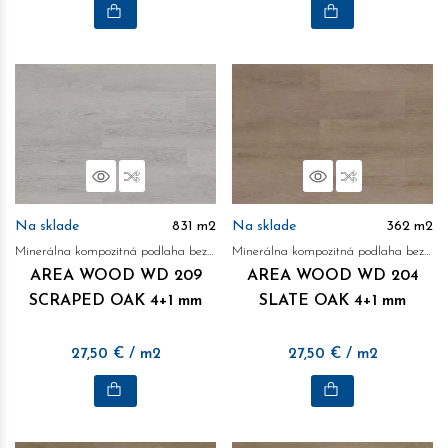
Náhľad
Porovnať
Náhľad
Porovnať
Na sklade
831
m2
Na sklade
362
m2
Minerálna kompozitná podlaha bez obsahu ftalátov
Minerálna kompozitná podlaha bez obsahu ftalátov
AREA WOOD WD 209
AREA WOOD WD 204
SCRAPED OAK 4+1 mm
SLATE OAK 4+1 mm
27,50
€
/ m2
27,50
€
/ m2