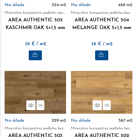
Na sklade
524
m2
Na sklade
468
m2
Minerálna kompozitná podlaha bez obsahu ftalátov
Minerálna kompozitná podlaha bez obsahu ftalátov
AREA AUTHENTIC 505
AREA AUTHENTIC 504
KASCHMIR OAK 5+1,5 mm
MELANGE OAK 5+1,5 mm
36
€
/ m2
36
€
/ m2
Náhľad
Porovnať
Náhľad
Porovnať
Na sklade
229
m2
Na sklade
567
m2
Minerálna kompozitná podlaha bez obsahu ftalátov
Minerálna kompozitná podlaha bez obsahu ftalátov
AREA AUTHENTIC 503
AREA AUTHENTIC 502