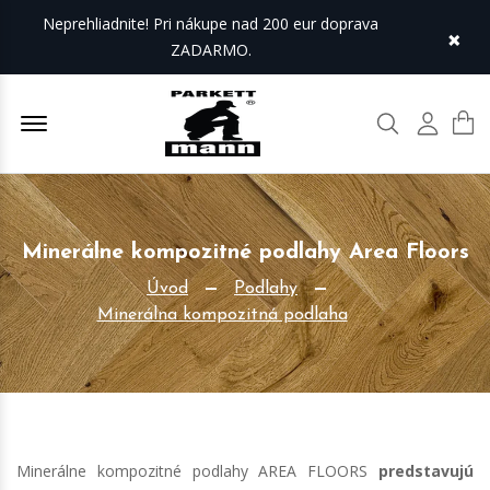
Neprehliadnite! Pri nákupe nad 200 eur doprava
×
ZADARMO.
Offcanvas Menu Open
Hľadať
Môj úč
Minerálne kompozitné podlahy Area Floors
Úvod
Podlahy
Minerálna kompozitná podlaha
Minerálne kompozitné podlahy AREA FLOORS
predstavujú