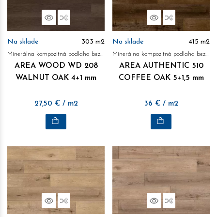
Náhľad
Porovnať
Náhľad
Porovnať
Na sklade
303
m2
Na sklade
415
m2
Minerálna kompozitná podlaha bez obsahu ftalátov
Minerálna kompozitná podlaha bez obsahu ftalátov
AREA WOOD WD 208
AREA AUTHENTIC 510
WALNUT OAK 4+1 mm
COFFEE OAK 5+1,5 mm
27,50
€
/ m2
36
€
/ m2
Náhľad
Porovnať
Náhľad
Porovnať