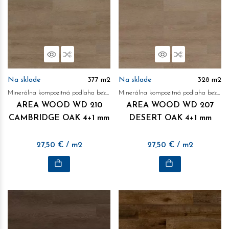
Náhľad
Porovnať
Náhľad
Porovnať
Na sklade
377
m2
Na sklade
328
m2
Minerálna kompozitná podlaha bez obsahu ftalátov
Minerálna kompozitná podlaha bez obsahu ftalátov
AREA WOOD WD 210
AREA WOOD WD 207
CAMBRIDGE OAK 4+1 mm
DESERT OAK 4+1 mm
27,50
€
/ m2
27,50
€
/ m2