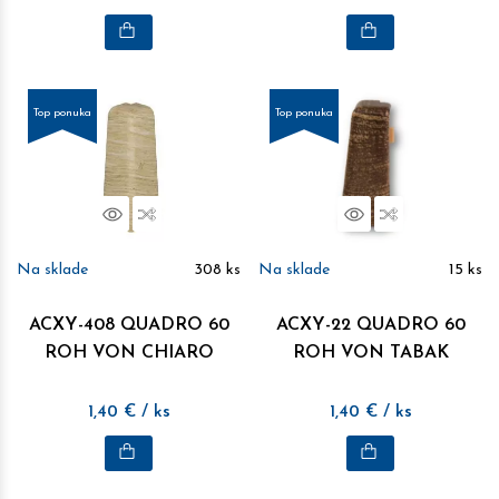
Top ponuka
Top ponuka
Náhľad
Porovnať
Náhľad
Porovnať
Na sklade
308
ks
Na sklade
15
ks
ACXY-408 QUADRO 60
ACXY-22 QUADRO 60
ROH VON CHIARO
ROH VON TABAK
1,40
€
/ ks
1,40
€
/ ks