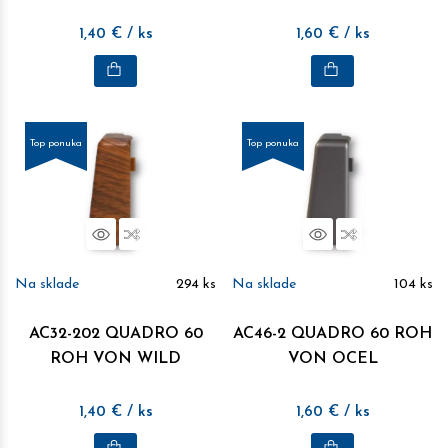
1,40
€
/ ks
1,60
€
/ ks
Top ponuka
Top ponuka
Náhľad
Porovnať
Náhľad
Porovnať
Na sklade
294
ks
Na sklade
104
ks
AC32-202 QUADRO 60
AC46-2 QUADRO 60 ROH
ROH VON WILD
VON OCEL
1,40
€
/ ks
1,60
€
/ ks