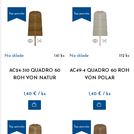
Top ponuka
Top ponuka
Náhľad
Porovnať
Náhľad
Porovnať
Na sklade
141
ks
Na sklade
112
ks
AC24-310 QUADRO 60
AC49-4 QUADRO 60 ROH
ROH VON NATUR
VON POLAR
1,40
€
/ ks
1,40
€
/ ks
Top ponuka
Top ponuka