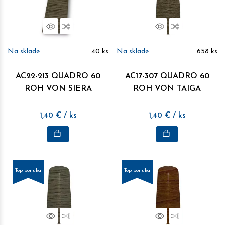
Náhľad
Porovnať
Náhľad
Porovnať
Na sklade
40
ks
Na sklade
658
ks
AC22-213 QUADRO 60
AC17-307 QUADRO 60
ROH VON SIERA
ROH VON TAIGA
1,40
€
/ ks
1,40
€
/ ks
Top ponuka
Top ponuka
Náhľad
Porovnať
Náhľad
Porovnať