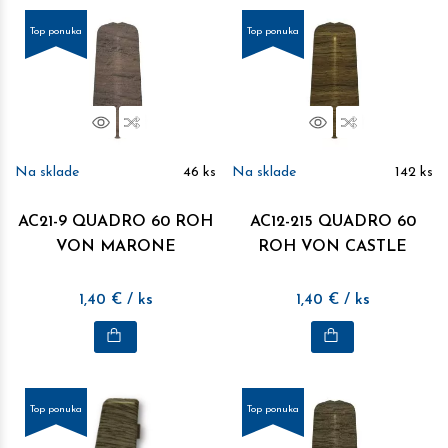
Top ponuka
Top ponuka
Náhľad
Porovnať
Náhľad
Porovnať
Na sklade
46
ks
Na sklade
142
ks
AC21-9 QUADRO 60 ROH
AC12-215 QUADRO 60
VON MARONE
ROH VON CASTLE
1,40
€
/ ks
1,40
€
/ ks
Top ponuka
Top ponuka