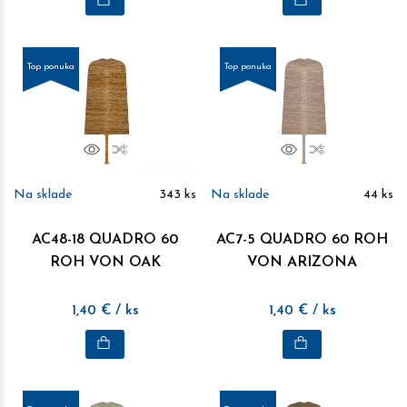
Top ponuka
Top ponuka
Náhľad
Porovnať
Náhľad
Porovnať
Na sklade
343
ks
Na sklade
44
ks
AC48-18 QUADRO 60
AC7-5 QUADRO 60 ROH
ROH VON OAK
VON ARIZONA
1,40
€
/ ks
1,40
€
/ ks