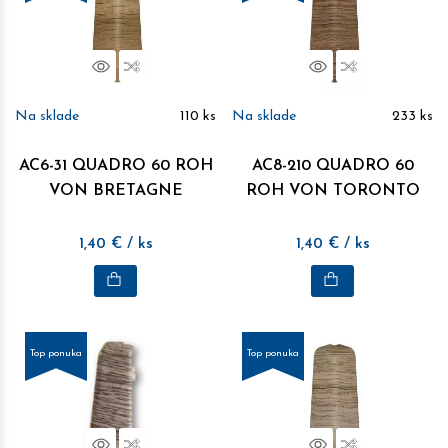
Náhľad
Porovnať
Náhľad
Porovnať
Na sklade
110
ks
Na sklade
233
ks
AC6-31 QUADRO 60 ROH
AC8-210 QUADRO 60
VON BRETAGNE
ROH VON TORONTO
1,40
€
/ ks
1,40
€
/ ks
Top ponuka
Top ponuka
Náhľad
Porovnať
Náhľad
Porovnať