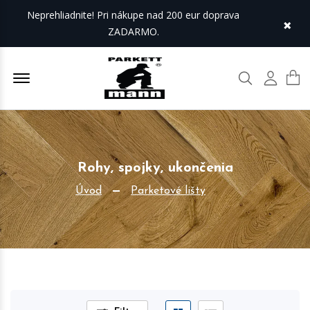
Neprehliadnite! Pri nákupe nad 200 eur doprava
×
ZADARMO.
Offcanvas Menu Open
Hľadať
Môj úč
Rohy, spojky, ukončenia
Úvod
Parketové lišty