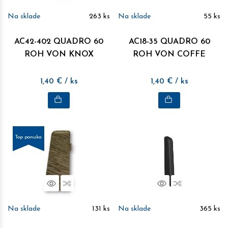
Na sklade
263
ks
Na sklade
55
ks
AC42-402 QUADRO 60
AC18-35 QUADRO 60
ROH VON KNOX
ROH VON COFFE
1,40
€
/ ks
1,40
€
/ ks
Top ponuka
Náhľad
Porovnať
Náhľad
Porovnať
Na sklade
131
ks
Na sklade
365
ks