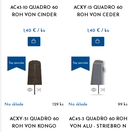
AC43-10 QUADRO 60
ACXY-13 QUADRO 60
ROH VON CINDER
ROH VON CEDER
1,40
€
/ ks
1,40
€
/ ks
Top ponuka
Top ponuka
Náhľad
Porovnať
Náhľad
Porovnať
Na sklade
129
ks
Na sklade
99
ks
ACXY-51 QUADRO 60
AC45-3 QUADRO 60 ROH
ROH VON KONGO
VON ALU - STRIEBRO N