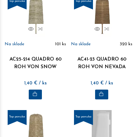
Top ponuka
Top ponuka
Náhľad
Porovnať
Náhľad
Porovnať
Na sklade
101
ks
Na sklade
320
ks
AC25-214 QUADRO 60
AC41-23 QUADRO 60
ROH VON SNOW
ROH VON NEVADA
1,40
€
/ ks
1,40
€
/ ks
Top ponuka
Top ponuka