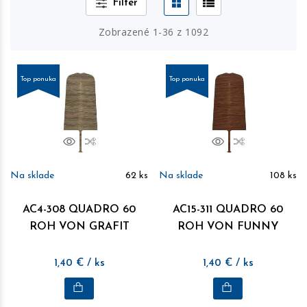
Filter
Zobrazené
1
-
36
z
1092
Top ponuka
Top ponuka
Náhľad
Porovnať
Náhľad
Porovnať
Na sklade
62
ks
Na sklade
108
ks
AC4-308 QUADRO 60
AC15-311 QUADRO 60
ROH VON GRAFIT
ROH VON FUNNY
1,40
€
/ ks
1,40
€
/ ks