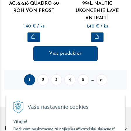
AC52-218 QUADRO 60
994L NAUTIC
ROH VON FROST
UKONCENIE LAVE
ANTRACIT
1,40
€
/ ks
1,40
€
/ ks
Viac produktov
1
2
3
4
5
…
>|
Vaše nastavenie cookies
Vitajte!
Kontakt predajňa Trnava
Radi vám poskytneme tú najlepšiu užívateľskú skúsenosť