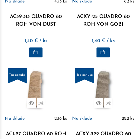
Na sklade
433
ks
Na sklade
62
ks
AC39-313 QUADRO 60
ACXY-25 QUADRO 60
ROH VON DUST
ROH VON GOBI
1,40
€
/ ks
1,40
€
/ ks
Top ponuka
Top ponuka
Náhľad
Porovnať
Náhľad
Porovnať
Na sklade
236
ks
Na sklade
222
ks
AC1-27 QUADRO 60 ROH
ACXY-322 QUADRO 60