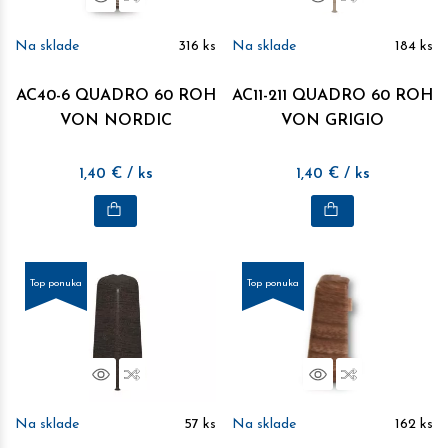
Na sklade
316
ks
Na sklade
184
ks
AC40-6 QUADRO 60 ROH
AC11-211 QUADRO 60 ROH
VON NORDIC
VON GRIGIO
1,40
€
/ ks
1,40
€
/ ks
Top ponuka
Top ponuka
Náhľad
Porovnať
Náhľad
Porovnať
Na sklade
57
ks
Na sklade
162
ks