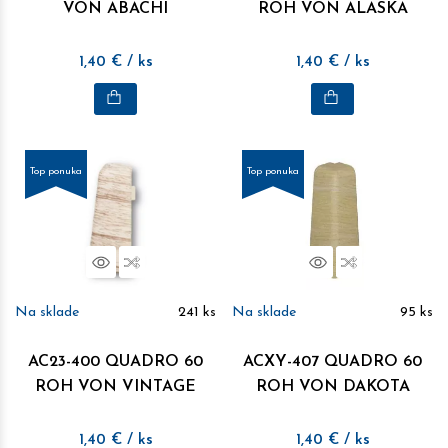
VON ABACHI
ROH VON ALASKA
1,40
€
/ ks
1,40
€
/ ks
Top ponuka
Top ponuka
Náhľad
Porovnať
Náhľad
Porovnať
Na sklade
241
ks
Na sklade
95
ks
AC23-400 QUADRO 60
ACXY-407 QUADRO 60
ROH VON VINTAGE
ROH VON DAKOTA
1,40
€
/ ks
1,40
€
/ ks