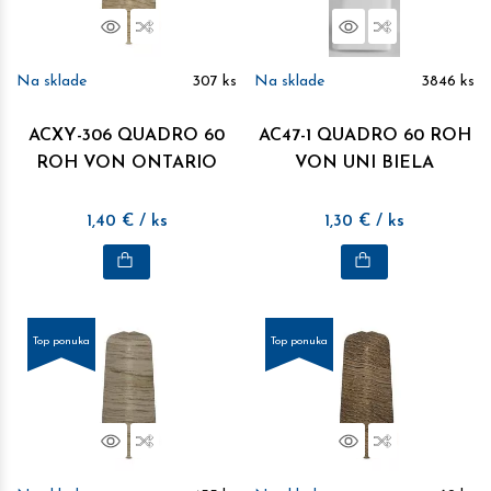
Náhľad
Porovnať
Náhľad
Porovnať
Na sklade
307
ks
Na sklade
3846
ks
ACXY-306 QUADRO 60
AC47-1 QUADRO 60 ROH
ROH VON ONTARIO
VON UNI BIELA
1,40
€
/ ks
1,30
€
/ ks
Top ponuka
Top ponuka
Náhľad
Porovnať
Náhľad
Porovnať