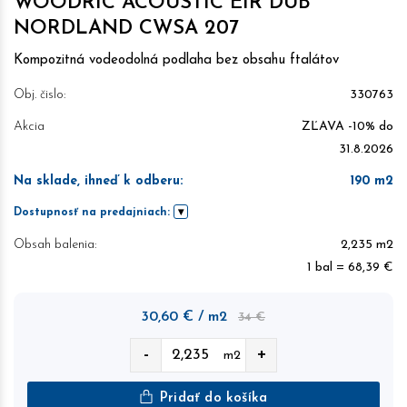
WOODRIC ACOUSTIC EIR DUB
NORDLAND CWSA 207
Kompozitná vodeodolná podlaha bez obsahu ftalátov
Obj. čislo:
330763
Akcia
ZĽAVA -10% do
31.8.2026
Na sklade, ihneď k odberu
:
190
m2
Dostupnosť na predajniach:
Obsah balenia:
2,235 m2
1 bal = 68,39 €
30,60
€
/ m2
34 €
-
+
m2
Pridať do košíka