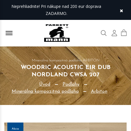
Neprehliadnite! Pri nákupe nad 200 eur doprava
×
ZADARMO.
Offcanvas Menu Open
Hľadať
Môj úč
Minerálna kompozitná podlaha ARBITON
WOODRIC ACOUSTIC EIR DUB
NORDLAND CWSA 207
Úvod
Podlahy
Minerálna kompozitná podlaha
Arbiton
Akcia