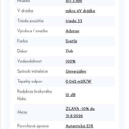
Hrúbka
4+1,3 mm
V drážka
mikro 4V drážka
Trieda použitia
trieda 33
Výrobca / značka
Arbiton
Farba
Svetlá
Dekor
Dub
Vodeodolnosť
100%
Spôsob inštalácie
Univerzálny
Tepelný odpor
0,042 m2K/W
Redukcia krokového
21 dB
hluku
ZĽAVA -10% do
Akcia
31.8.2026
Povrchová úprava
Autentická EIR