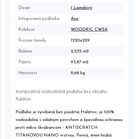
Dizajn
1 Lamelový
Integrovaná podložka
Áno
Kolekcia
WOODRIC CWSA
Rozmer lamely
1220x229
Balenie
2,235 m2
Paleta
93,87 m2
Hmotnosť
8,66 kg
Kompozitná vodeodolná podlaha bez obsahu
ftalátov
Podlaha je vyrobená bez použitia ftalátov, je 100%
vodoodolná s odolným povrchom a špeciálnou ochranou
proti mikro škrabancom - ANTISCRATCH
TITÁNOVOU NANO vrstvou. Pevná, 4mm hrubá