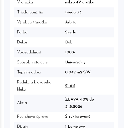
V drážka
mikro 4V drážka
Trieda použitia
trieda 33
Výrobca / značka
Arbiton
Farba
Svetlá
Dekor
Dub
Vodeodolnosť
100%
Spôsob inštalácie
Univerzálny
Tepelný odpor
0,042 m2K/W
Redukcia krokového
21 dB
hluku
ZĽAVA -10% do
Akcia
31.8.2026
Povrchová úprava
Štrukturovaná
Dizajn
1 Lamelový