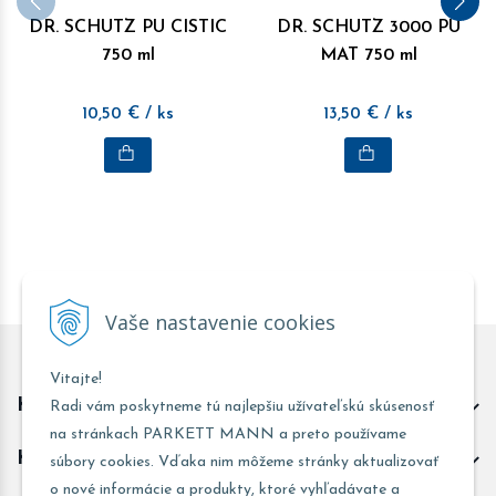
DR. SCHUTZ PU CISTIC
DR. SCHUTZ 3000 PU
750 ml
MAT 750 ml
10,50
€
/ ks
13,50
€
/ ks
Vaše nastavenie cookies
Vitajte!
Kontakt predajňa Trnava
Radi vám poskytneme tú najlepšiu užívateľskú skúsenosť
na stránkach PARKETT MANN a preto používame
Kontakt predajňa Žarnovica
súbory cookies. Vďaka nim môžeme stránky aktualizovať
o nové informácie a produkty, ktoré vyhľadávate a