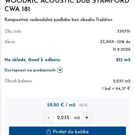
WOODRIC ACOUSTIC DUB STAMFORD
CWA 181
Kompozitná vodeodolná podlaha bez obsahu ftalátov
Obj. čislo:
330751
Akcia
ZĽAVA -10% do
31.8.2026
Na sklade, ihneď k odberu
:
253
m2
Dostupnosť na predajniach:
Obsah balenia:
2,235 m2
1 bal = 64,37 €
28,80
€
/ m2
32 €
-
+
m2
Pridať do košíka