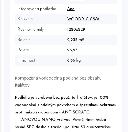
Integrovaná podložka
Áno
Kolekcia
WOODRIC CWA
Rozmer lamely
1220x229
Balenie
2,235 m2
Paleta
93,87
Hmotnosť
8,66 kg
Kompozitná vodeodolná podlaha bez obsahu
ftalátov
Podlaha je vyrobená bez použitia ftalátov, je 100%
vodoodolná s odolným povrchom a špeciálnou ochranou
proti mikro škrabancom - ANTISCRATCH
TITÁNOVOU NANO vrstvou. Pevná, 4mm hrubá
nosná SPC doska s triedou použitia 33 a autentickou