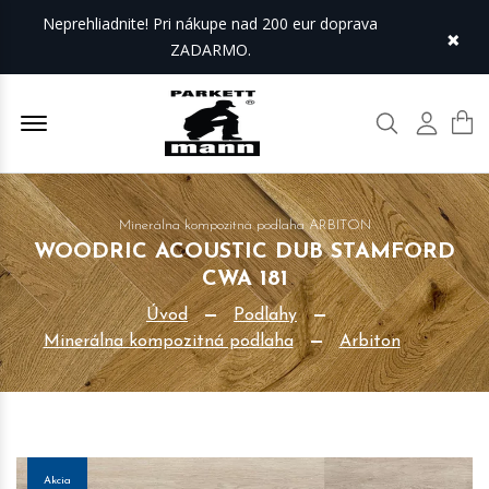
Neprehliadnite! Pri nákupe nad 200 eur doprava
×
ZADARMO.
Offcanvas Menu Open
Hľadať
Môj úč
Minerálna kompozitná podlaha ARBITON
WOODRIC ACOUSTIC DUB STAMFORD
CWA 181
Úvod
Podlahy
Minerálna kompozitná podlaha
Arbiton
Akcia