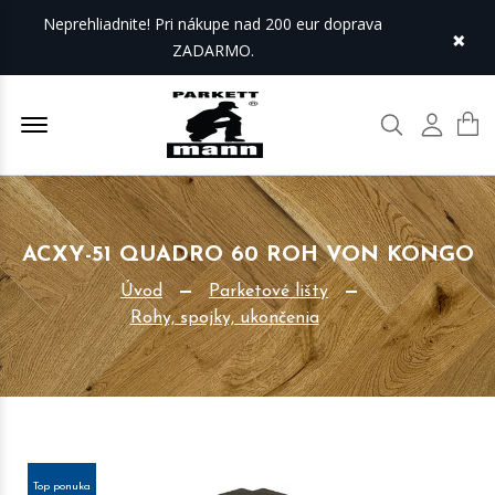
Neprehliadnite! Pri nákupe nad 200 eur doprava
×
ZADARMO.
Offcanvas Menu Open
Hľadať
Môj úč
ACXY-51 QUADRO 60 ROH VON KONGO
Úvod
Parketové lišty
Rohy, spojky, ukončenia
Top ponuka