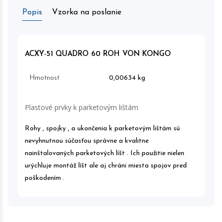
Popis
Vzorka na poslanie
ACXY-51 QUADRO 60 ROH VON KONGO
Hmotnosť
0,00634 kg
Plastové prvky k parketovým lištám
Rohy , spojky , a ukončenia k parketovým lištám sú
nevyhnutnou súčasťou správne a kvalitne
nainštalovaných parketových líšt . Ich použitie nielen
urýchluje montáž líšt ale aj chráni miesta spojov pred
poškodením .