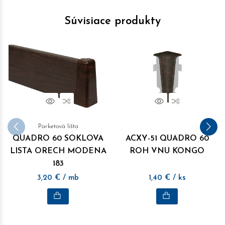
Súvisiace produkty
Náhľad
Porovnať
Náhľad
Porovnať
Parketová lišta
QUADRO 60 SOKLOVA
ACXY-51 QUADRO 60
LISTA ORECH MODENA
ROH VNU KONGO
183
3,20
€
/ mb
1,40
€
/ ks