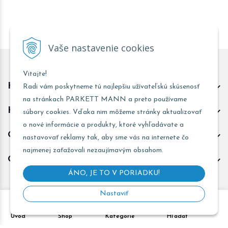
Vaše nastavenie cookies
Vitajte!
Kontakt predajňa Trnava
Radi vám poskytneme tú najlepšiu užívateľskú skúsenosť
na stránkach PARKETT MANN a preto používame
Kontakt predajňa Žarnovica
súbory cookies. Vďaka nim môžeme stránky aktualizovať
o nové informácie a produkty, ktoré vyhľadávate a
Obchodné informácie
nastavovať reklamy tak, aby sme vás na internete čo
najmenej zaťažovali nezaujímavým obsahom.
Odoberať novinky
ÁNO, JE TO V PORIADKU!
Nastaviť
Copyright © 2026 PARKETT MANN - Všetky práva vyhradené •
Úvod
Shop
Kategórie
Hľadať
Created
&
e-shop Pohoda connector
by
NextCom s.r.o.