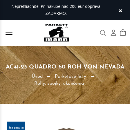
Neprehliadnite! Pri nákupe nad 200 eur doprava
×
ZADARMO.
Offcanvas Menu Open
Hľadať
Môj úč
AC41-23 QUADRO 60 ROH VON NEVADA
Úvod
Parketové lišty
Rohy, spojky, ukončenia
Top ponuka