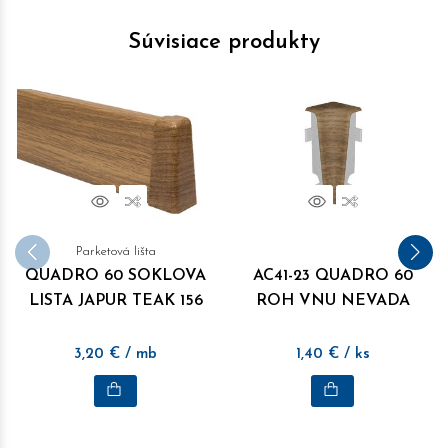
Súvisiace produkty
Náhľad
Porovnať
Náhľad
Porovnať
Parketová lišta
QUADRO 60 SOKLOVA
AC41-23 QUADRO 60
LISTA JAPUR TEAK 156
ROH VNU NEVADA
3,20
€
/ mb
1,40
€
/ ks