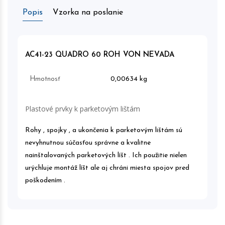
Popis
Vzorka na poslanie
AC41-23 QUADRO 60 ROH VON NEVADA
Hmotnosť
0,00634 kg
Plastové prvky k parketovým lištám
Rohy , spojky , a ukončenia k parketovým lištám sú
nevyhnutnou súčasťou správne a kvalitne
nainštalovaných parketových líšt . Ich použitie nielen
urýchluje montáž líšt ale aj chráni miesta spojov pred
poškodením .