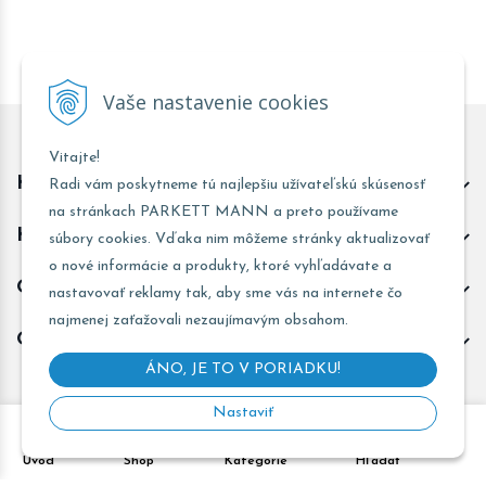
Vaše nastavenie cookies
Vitajte!
Kontakt predajňa Trnava
Radi vám poskytneme tú najlepšiu užívateľskú skúsenosť
na stránkach PARKETT MANN a preto používame
Kontakt predajňa Žarnovica
súbory cookies. Vďaka nim môžeme stránky aktualizovať
o nové informácie a produkty, ktoré vyhľadávate a
Obchodné informácie
nastavovať reklamy tak, aby sme vás na internete čo
najmenej zaťažovali nezaujímavým obsahom.
Odoberať novinky
ÁNO, JE TO V PORIADKU!
Nastaviť
Copyright © 2026 PARKETT MANN - Všetky práva vyhradené •
Úvod
Shop
Kategórie
Hľadať
Created
&
e-shop Pohoda connector
by
NextCom s.r.o.