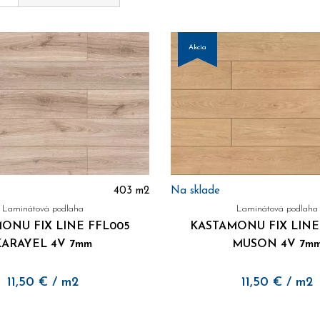
Akcia
403
m2
Na sklade
Laminátová podlaha
Laminátová podlaha
ONU FIX LINE FFL005
KASTAMONU FIX LINE
KARAYEL 4V 7mm
MUSON 4V 7m
11,50
€
/ m2
11,50
€
/ m2