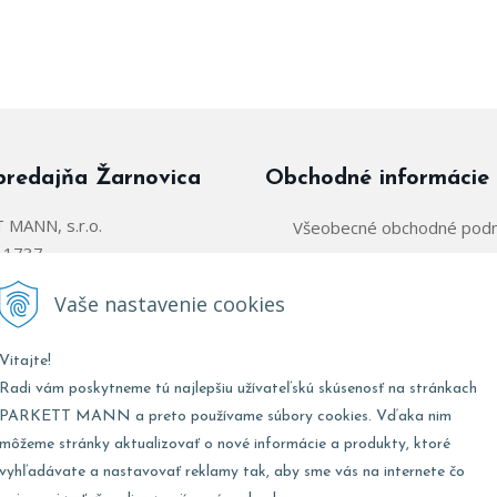
predajňa Žarnovica
Obchodné informácie
MANN, s.r.o.
Všeobecné obchodné pod
á 1737
Zásady používania súborov
arnovica
Vaše nastavenie cookies
Obchodný zástupca:
@parkettmann.sk
Vitajte!
Stred/Východ:
0947 900 
911 903 979
Radi vám poskytneme tú najlepšiu užívateľskú skúsenosť na stránkach
Západ:
0903 903 
02 907 979
PARKETT MANN a preto používame súbory cookies. Vďaka nim
môžeme stránky aktualizovať o nové informácie a produkty, ktoré
vyhľadávate a nastavovať reklamy tak, aby sme vás na internete čo