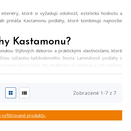
teriéry, ktoré si vyžadujú odolnosť, estetickú hodnotu a
láh prináša Kastamonu podlahy, ktoré kombinujú najnovšie
ahy Kastamonu?
ponukou štýlových dekorov a praktickými vlastnosťami, ktoré
nkčnou súčasťou každodenného života. Laminátové podlahy s
otnému prostrediu. Na atraktivite im pridáva aj ich zvýšená
KASTAMONU chráni od 24 hodín až po 72 hodín pred vyliatou
požiadavkám zákazníkov – či už ide o odolnosť pri zaťažení v
ný dizajn a precízne spracovanie robia z podláh Kastamonu
Zobrazené
1
-
7
z
7
 vyfiltrované produkty.