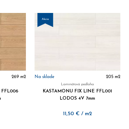
Akcia
269
m2
Na sklade
205
m2
Laminátová podlaha
 FFL006
KASTAMONU FIX LINE FFL001
m
LODOS 4V 7mm
11,50
€
/ m2