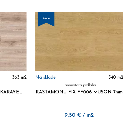
Akcia
363
m2
Na sklade
540
m2
Laminátová podlaha
 KARAYEL
KASTAMONU FIX FF006 MUSON 7mm
9,50
€
/ m2