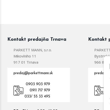
Kontakt predajňa Trnava
Kontakt 
PARKETT MANN, s.r.o.
PARKETT 
Mikovíniho 11
Bystrick
917 01 Trnava
966 81 Ž
predaj@parkettmann.sk
predajzc
0903 903 979
0
0911 717 979
09
033/ 55 33 495