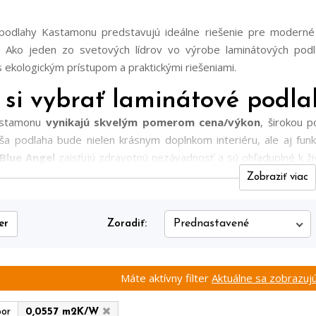
podlahy Kastamonu predstavujú ideálne riešenie pre moderné in
ť. Ako jeden zo svetových lídrov vo výrobe laminátových pod
s ekologickým prístupom a praktickými riešeniami.
 si vybrať laminátové podl
astamonu
vynikajú skvelým pomerom cena/výkon
, širokou 
aša podlaha bude nielen krásnym doplnkom interiéru, ale aj fu
Blue Angel
zaisťujú zdravotnú nezávadnosť a sú ohľaduplné k živ
oti vode
WATER resistant
, ktorý jednotlivé kolekcie podláh 
Zobraziť viac
 kolekcia Kastamonu je navrhnutá tak, aby vyhovela špecifickým 
 aj v komerčných priestoroch alebo jednoduchú montáž. Výnimoč
er
Zoradiť:
u pre každý štýl a rozpočet.
Máte aktívny filter
Aktuálne sa zobrazujú
por
0,0557 m2K/W