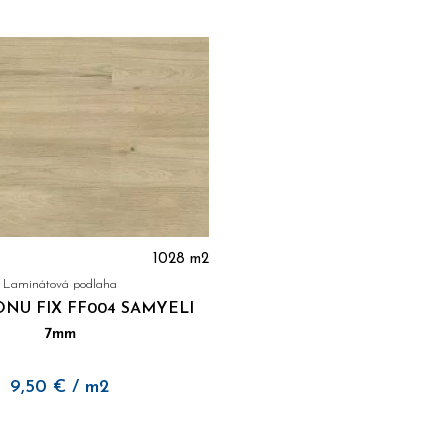
1028
m2
Laminátová podlaha
NU FIX FF004 SAMYELI
7mm
9,50
€
/ m2