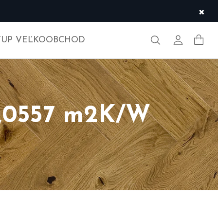
×
Hľadať
Môj účet
TUP VEĽKOOBCHOD
0,0557 m2K/W