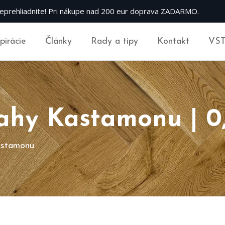
eprehliadnite! Pri nákupe nad 200 eur doprava ZADARMO.
špirácie
Články
Rady a tipy
Kontakt
VS
ahy Kastamonu | 
stamonu