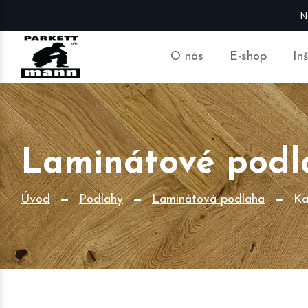
N
O nás
E-shop
In
Laminátové podl
Úvod
Podlahy
Laminátová podlaha
Ka