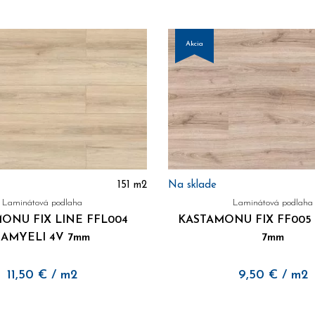
Akcia
151
m2
Na sklade
Laminátová podlaha
Laminátová podlaha
ONU FIX LINE FFL004
KASTAMONU FIX FF005
SAMYELI 4V 7mm
7mm
11,50
€
/ m2
9,50
€
/ m2