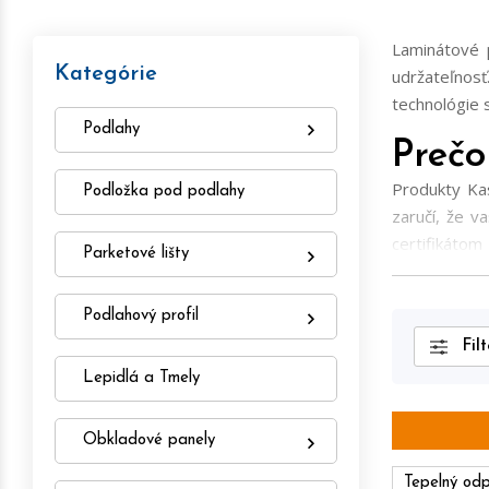
Laminátové 
Kategórie
udržateľnos
technológie 
Podlahy
Prečo
Produkty K
Podložka pod podlahy
zaručí, že v
certifikátom
Parketové lišty
odolnosť pr
vodou. Každá
Podlahový profil
domácich ale
Filt
výbornú voľb
Lepidlá a Tmely
Obkladové panely
Tepelný od