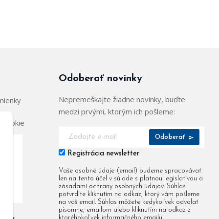
Odoberať novinky
Nepremeškajte žiadne novinky, buďte
mienky
medzi prvými, ktorým ich pošleme:
 cookie
Odoberať
Registrácia newsletter
904
Vaše osobné údaje (email) budeme spracovávať
len na tento účel v súlade s platnou legislatívou a
955
zásadami ochrany osobných údajov. Súhlas
potvrdíte kliknutím na odkaz, ktorý vám pošleme
na váš email. Súhlas môžete kedykoľvek odvolať
písomne, emailom alebo kliknutím na odkaz z
ktoréhokoľvek informačného emailu.