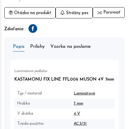
Porovnať
Otázka na produkt
Strážny pes
Zdieľanie:
Facebook
Popis
Prílohy
Vzorka na poslanie
Laminátová podlaha
KASTAMONU FIX LINE FFL006 MUSON 4V 7mm
Typ / materiál
Laminátové
Hrúbka
7 mm
V drážka
4 V
Trieda použitia
AC3/31