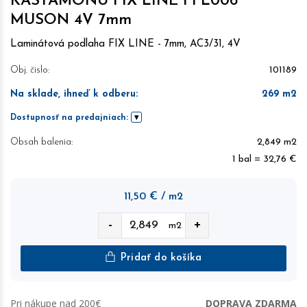
KASTAMONU FIX LINE FFL006
MUSON 4V 7mm
Laminátová podlaha FIX LINE - 7mm, AC3/31, 4V
Obj. čislo:
101189
Na sklade, ihneď k odberu
:
269
m2
Dostupnosť na predajniach:
Obsah balenia:
2,849 m2
1 bal = 32,76 €
11,50
€
/ m2
-
+
m2
Pridať do košíka
Pri nákupe nad 200€
DOPRAVA ZDARMA