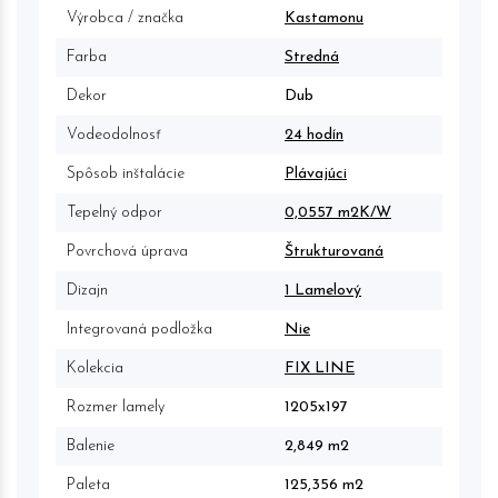
Výrobca / značka
Kastamonu
Farba
Stredná
Dekor
Dub
Vodeodolnosť
24 hodín
Spôsob inštalácie
Plávajúci
Tepelný odpor
0,0557 m2K/W
Povrchová úprava
Štrukturovaná
Dizajn
1 Lamelový
Integrovaná podložka
Nie
Kolekcia
FIX LINE
Rozmer lamely
1205x197
Balenie
2,849 m2
Paleta
125,356 m2