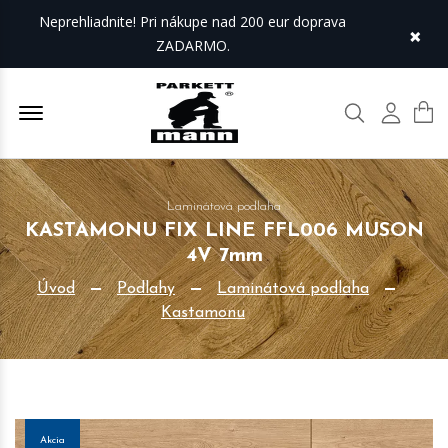
Neprehliadnite! Pri nákupe nad 200 eur doprava
×
ZADARMO.
Offcanvas Menu Open
Hľadať
Môj úč
Laminátová podlaha
KASTAMONU FIX LINE FFL006 MUSON
4V 7mm
Úvod
Podlahy
Laminátová podlaha
Kastamonu
Akcia