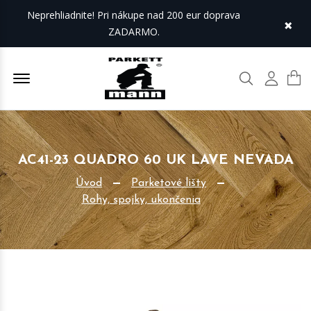
Neprehliadnite! Pri nákupe nad 200 eur doprava
×
ZADARMO.
Offcanvas Menu Open
Hľadať
Môj úč
AC41-23 QUADRO 60 UK LAVE NEVADA
Úvod
Parketové lišty
Rohy, spojky, ukončenia