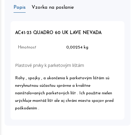
Popis
Vzorka na poslanie
AC41-23 QUADRO 60 UK LAVE NEVADA
Hmotnosť
0,00254 kg
Plastové prvky k parketovým lištám
Rohy , spojky , a ukončenia k parketovým lištám sú
nevyhnutnou súčasťou správne a kvalitne
nainštalovaných parketových líšt . Ich použitie nielen
urýchluje montáž líšt ale aj chráni miesta spojov pred
poškodením .