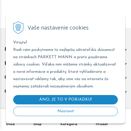
Vaše nastavenie cookies
Vitajte!
Kontakt predajňa Trnava
Radi vám poskytneme tú najlepšiu užívateľskú skúsenosť
na stránkach PARKETT MANN a preto používame
Kontakt predajňa Žarnovica
súbory cookies. Vďaka nim môžeme stránky aktualizovať
o nové informácie a produkty, ktoré vyhľadávate a
Obchodné informácie
nastavovať reklamy tak, aby sme vás na internete čo
najmenej zaťažovali nezaujímavým obsahom.
Odoberať novinky
ÁNO, JE TO V PORIADKU!
Nastaviť
Copyright © 2026 PARKETT MANN - Všetky práva vyhradené •
Úvod
Shop
Kategórie
Hľadať
Created
&
e-shop Pohoda connector
by
NextCom s.r.o.