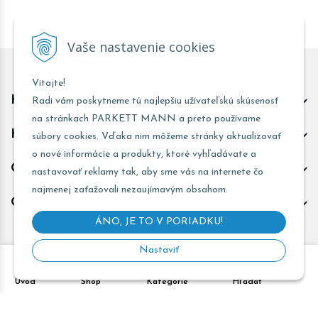
Vaše nastavenie cookies
Vitajte!
Kontakt predajňa Trnava
Radi vám poskytneme tú najlepšiu užívateľskú skúsenosť
na stránkach PARKETT MANN a preto používame
Kontakt predajňa Žarnovica
súbory cookies. Vďaka nim môžeme stránky aktualizovať
o nové informácie a produkty, ktoré vyhľadávate a
Obchodné informácie
nastavovať reklamy tak, aby sme vás na internete čo
najmenej zaťažovali nezaujímavým obsahom.
Odoberať novinky
ÁNO, JE TO V PORIADKU!
Nastaviť
Copyright © 2026 PARKETT MANN - Všetky práva vyhradené •
Úvod
Shop
Kategórie
Hľadať
Created
&
e-shop Pohoda connector
by
NextCom s.r.o.