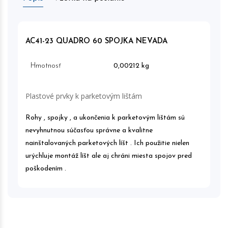
AC41-23 QUADRO 60 SPOJKA NEVADA
Hmotnosť
0,00212 kg
Plastové prvky k parketovým lištám
Rohy , spojky , a ukončenia k parketovým lištám sú
nevyhnutnou súčasťou správne a kvalitne
nainštalovaných parketových líšt . Ich použitie nielen
urýchluje montáž líšt ale aj chráni miesta spojov pred
poškodením .