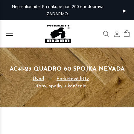
Neprehliadnite! Pri nákupe nad 200 eur doprava
×
ZADARMO.
Offcanvas Menu Open
Hľadať
Môj úč
AC41-23 QUADRO 60 SPOJKA NEVADA
Úvod
Parketové lišty
Rohy, spojky, ukončenia