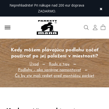
Neprehliadnite! Pri nákupe nad 200 eur doprava
×
ZADARMO.
Offcanvas Menu Open
Hľadať
Môj úč
Kedy môžem plávajúcu podlahu začať
používať po jej položení v miestnosti?
Úvod
Rady a tipy
Podlahy – ako správne namontovať
Čo by ste mali vedieť pred montážou parkiet