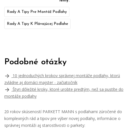
Témy:
Rady A Tipy Pre Montáž Podlahy
Rady A Tipy K Plávajúcej Podlahe
Podobné otázky
10 jednoduchých krokov správnej montáže podlahy, ktorú
zvládne aj domáci majster - začiatočník
Štyri dôležité kroky, ktoré urobte predtým, než sa pustíte do
montáže podlahy
20 rokov skúseností PARKETT MANN s podlahami zúročené do
komplexných rád a tipov pre výber novej podlahy, informácie o
správnej montáži aj starostlivosti o parkety: