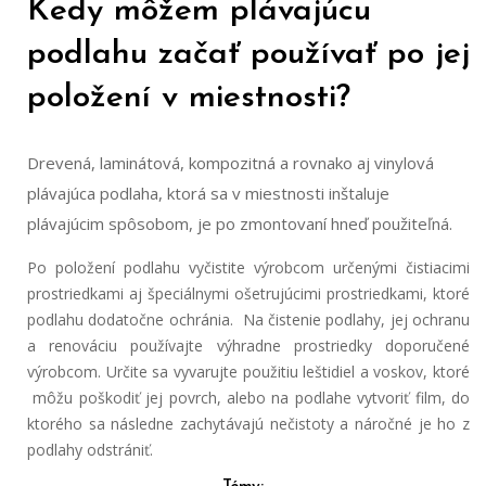
Kedy môžem plávajúcu
podlahu začať používať po jej
položení v miestnosti?
Drevená, laminátová, kompozitná a rovnako aj vinylová
plávajúca podlaha, ktorá sa v miestnosti inštaluje
plávajúcim spôsobom, je po zmontovaní hneď použiteľná.
Po položení podlahu vyčistite výrobcom určenými čistiacimi
prostriedkami aj špeciálnymi ošetrujúcimi prostriedkami, ktoré
podlahu dodatočne ochránia. Na čistenie podlahy, jej ochranu
a renováciu používajte výhradne prostriedky doporučené
výrobcom. Určite sa vyvarujte použitiu leštidiel a voskov, ktoré
môžu poškodiť jej povrch, alebo na podlahe vytvoriť film, do
ktorého sa následne zachytávajú nečistoty a náročné je ho z
podlahy odstrániť.