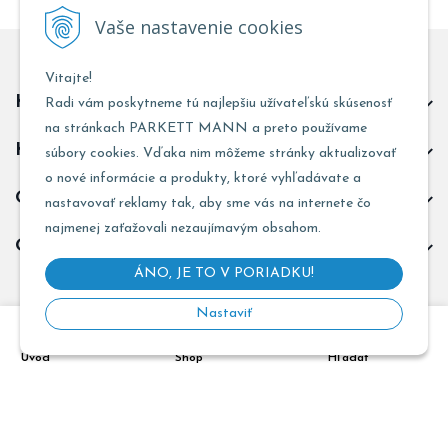
Vaše nastavenie cookies
Vitajte!
Kontakt predajňa Trnava
Radi vám poskytneme tú najlepšiu užívateľskú skúsenosť
na stránkach PARKETT MANN a preto používame
Kontakt predajňa Žarnovica
súbory cookies. Vďaka nim môžeme stránky aktualizovať
o nové informácie a produkty, ktoré vyhľadávate a
Obchodné informácie
nastavovať reklamy tak, aby sme vás na internete čo
najmenej zaťažovali nezaujímavým obsahom.
Odoberať novinky
ÁNO, JE TO V PORIADKU!
Nastaviť
Copyright © 2026 PARKETT MANN - Všetky práva vyhradené •
Úvod
Shop
Hľadať
Created
&
e-shop Pohoda connector
by
NextCom s.r.o.