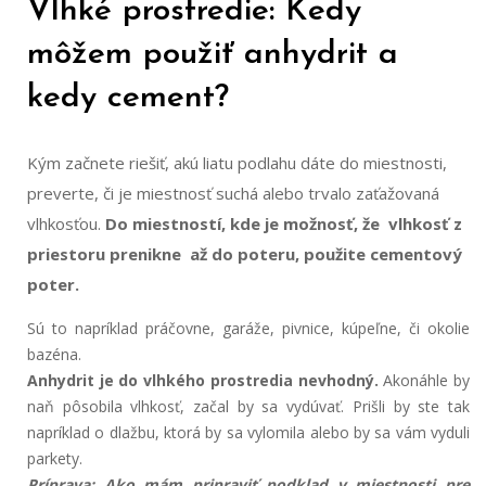
Vlhké prostredie: Kedy
môžem použiť anhydrit a
kedy cement?
Kým začnete riešiť, akú liatu podlahu dáte do miestnosti,
preverte, či je miestnosť suchá alebo trvalo zaťažovaná
vlhkosťou.
Do miestností, kde je možnosť, že vlhkosť z
priestoru prenikne až do poteru, použite cementový
poter.
Sú to napríklad práčovne, garáže, pivnice, kúpeľne, či okolie
bazéna.
Anhydrit je do vlhkého prostredia nevhodný.
Akonáhle by
naň pôsobila vlhkosť, začal by sa vydúvať. Prišli by ste tak
napríklad o dlažbu, ktorá by sa vylomila alebo by sa vám vyduli
parkety.
Príprava: Ako mám pripraviť podklad v miestnosti pre