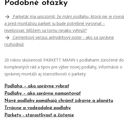
Podobné otázky
Parketár ma upozornil, že mám podlahu, ktorá nie je rovná
a pred montážou parkiet ju bude potrebné vyrovnať –
nivelizovať. Môžem sa tomu nejako vyhnúť?
Cementový verzus anhydritový poter - ako sa správne
rozhodnúť
20 rokov skúseností PARKETT MANN s podlahami zúročené do
komplexných rád a tipov pre výber novej podlahy, informácie o
správnej montáži aj starostlivosti o parkety:
Podlaha – ako správne vybrať
Podlahy – ako správne namontovať
Nové podlahy pomáhajú chrániť zdravie a planétu
Trvácne a vodeodolné podlahy
Parkety - starostlivosť a čistenie