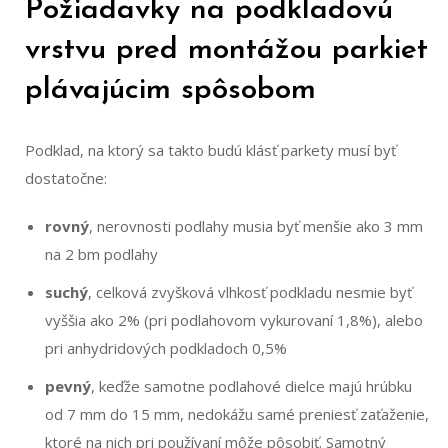
Požiadavky na podkladovú
vrstvu pred montážou parkiet
plávajúcim spôsobom
Podklad, na ktorý sa takto budú klásť parkety musí byť
dostatočne:
rovný
, nerovnosti podlahy musia byť menšie ako 3 mm
na 2 bm podlahy
suchý
, celková zvyšková vlhkosť podkladu nesmie byť
vyššia ako 2% (pri podlahovom vykurovaní 1,8%), alebo
pri anhydridových podkladoch 0,5%
pevný
, keďže samotne podlahové dielce majú hrúbku
od 7 mm do 15 mm, nedokážu samé preniesť zaťaženie,
ktoré na nich pri používaní môže pôsobiť. Samotný