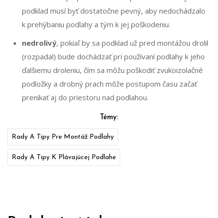
podklad musí byť dostatočne pevný, aby nedochádzalo
k prehýbaniu podlahy a tým k jej poškodeniu.
nedrolivý
, pokiaľ by sa podklad už pred montážou drolil
(rozpadal) bude dochádzať pri používaní podlahy k jeho
ďalšiemu droleniu, čím sa môžu poškodiť zvukoizolačné
podložky a drobný prach môže postupom času začať
prenikať aj do priestoru nad podlahou.
Témy:
Rady A Tipy Pre Montáž Podlahy
Rady A Tipy K Plávajúcej Podlahe