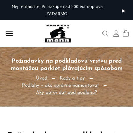
Neprehliadnite! Pri nákupe nad 200 eur doprava
×
ZADARMO.
Offcanvas Menu Open
Hľadať
Môj úč
Požiadavky na podkladovú vrstvu pred
montážou parkiet plávajúcim spôsobom
Úvod
Rady a tipy
Podlahy – ako správne namontovať
Aký poter dať pod podlahu?