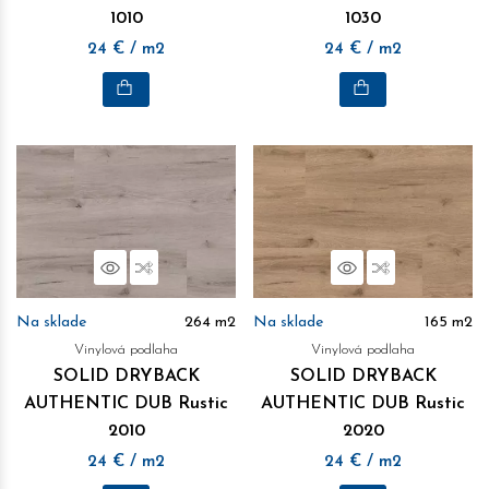
1010
1030
24
€
/ m2
24
€
/ m2
Náhľad
Porovnať
Náhľad
Porovnať
Na sklade
264
m2
Na sklade
165
m2
Vinylová podlaha
Vinylová podlaha
SOLID DRYBACK
SOLID DRYBACK
AUTHENTIC DUB Rustic
AUTHENTIC DUB Rustic
2010
2020
24
€
/ m2
24
€
/ m2