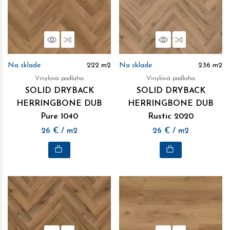
Náhľad
Porovnať
Náhľad
Porovnať
Na sklade
222
m2
Na sklade
236
m2
Vinylová podlaha
Vinylová podlaha
SOLID DRYBACK
SOLID DRYBACK
HERRINGBONE DUB
HERRINGBONE DUB
Pure 1040
Rustic 2020
26
€
/ m2
26
€
/ m2