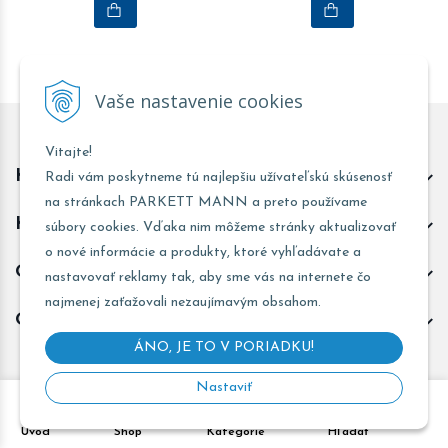
Vaše nastavenie cookies
Vitajte!
Kontakt predajňa Trnava
Radi vám poskytneme tú najlepšiu užívateľskú skúsenosť
na stránkach PARKETT MANN a preto používame
Kontakt predajňa Žarnovica
súbory cookies. Vďaka nim môžeme stránky aktualizovať
o nové informácie a produkty, ktoré vyhľadávate a
Obchodné informácie
nastavovať reklamy tak, aby sme vás na internete čo
najmenej zaťažovali nezaujímavým obsahom.
Odoberať novinky
ÁNO, JE TO V PORIADKU!
Nastaviť
Copyright © 2026 PARKETT MANN - Všetky práva vyhradené •
Úvod
Shop
Kategórie
Hľadať
Created
&
e-shop Pohoda connector
by
NextCom s.r.o.