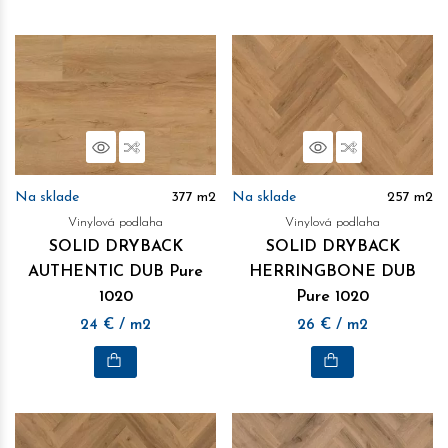
100% vode odolnosť
– Ideálne riešenie pre priestory s vyššou
vlhkosťou, ako sú kúpeľne a kuchyne,
kompatibilita s podlahovým kúrením
– Nízky tepelný
odpor(≤ 0,014 m²K/W) umožňuje efektívne využitie
podlahového vykurovania až do teploty 29 °C,
Náhľad
Porovnať
Náhľad
Porovnať
ekologická a bezpečná voľba
– Podlaha je bez obsahu
ftalátov, netoxická a spĺňa prísne normy certifikácie A+.
Na sklade
377
m2
Na sklade
257
m2
Vinylová podlaha
Vinylová podlaha
SOLID DRYBACK
SOLID DRYBACK
AUTHENTIC DUB Pure
HERRINGBONE DUB
1020
Pure 1020
24
€
/ m2
26
€
/ m2