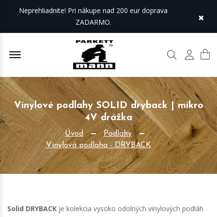
Neprehliadnite! Pri nákupe nad 200 eur doprava
×
ZADARMO.
Offcanvas Menu Open
Hľadať
Môj úč
Vinylové podlahy SOLID dryback | mikro
4V drážka
Úvod
Podlahy
Vinylová podlaha - DRYBACK
Solid DRYBACK
je kolekcia vysoko odolných vinylových podláh