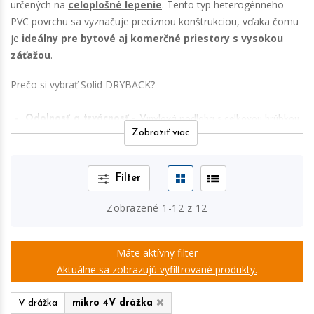
určených na
celoplošné lepenie
. Tento typ heterogénneho
PVC povrchu sa vyznačuje precíznou konštrukciou, vďaka čomu
je
ideálny pre bytové aj komerčné priestory s vysokou
záťažou
.
Prečo si vybrať Solid DRYBACK?
Odolnosť a trvácnosť
– Vinylová podlaha s celkovou hrúbkou
Zobraziť viac
2,5 mm a nášľapnou vrstvou 0,55 mm patrí do záťažových tried
33 a 42, čím je vhodná pre intenzívne zaťaženie v
domácnostiach aj v komerčných priestoroch,
Filter
stabilita a pevnosť
– Vďaka minimálnej rozmerovej zmeny pri
Zobrazené
1
-
12
z
12
teplotných rozdieloch je podlaha mimoriadne stabilná,
pohodlie a bezpečnosť
– Povrch je príjemný na dotyk, tlmí
Máte aktívny filter
Aktuálne sa zobrazujú vyfiltrované produkty.
kročajový hluk (vďaka
celoplošnému nalepeniu
) a ponúka
protišmykové vlastnosti R9,
V drážka
mikro 4V drážka