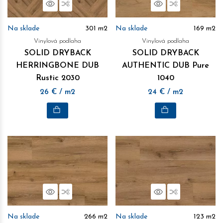
Náhľad
Porovnať
Náhľad
Porovnať
Na sklade
301
m2
Na sklade
169
m2
Vinylová podlaha
Vinylová podlaha
SOLID DRYBACK
SOLID DRYBACK
HERRINGBONE DUB
AUTHENTIC DUB Pure
Rustic 2030
1040
26
€
/ m2
24
€
/ m2
Náhľad
Porovnať
Náhľad
Porovnať
Na sklade
266
m2
Na sklade
123
m2