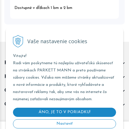
Dostupné v dĺžkach 1 bm a 2 bm
Vaše nastavenie cookies
Vitajte!
Kontakt predajňa Trnava
Radi vám poskytneme tú najlepšiu užívateľskú skúsenosť
na stránkach PARKETT MANN a preto používame
Kontakt predajňa Žarnovica
súbory cookies. Vďaka nim môžeme stránky aktualizovať
o nové informácie a produkty, ktoré vyhľadávate a
Obchodné informácie
nastavovať reklamy tak, aby sme vás na internete čo
najmenej zaťažovali nezaujímavým obsahom.
Odoberať novinky
ÁNO, JE TO V PORIADKU!
Nastaviť