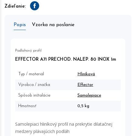
Zdieľanie:
Facebook
Popis
Vzorka na poslanie
Podlahový profil
EFFECTOR A71 PRECHOD. NALEP. 80 INOX 1m
Typ / materiál
Hliníková
Výrobca / značka
Effector
Spôsob inštalácie
Samolepiace
Hmotnosť
0,5 kg
Samolepiaci hliníkový profil na prekrytie dilatačnej
medzery plávajúcich podláh