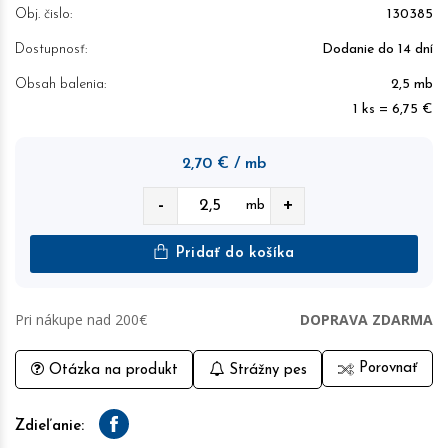
Obj. čislo:
130385
Dostupnosť:
Dodanie do 14 dní
Obsah balenia:
2,5 mb
1 ks = 6,75 €
2,70
€
/ mb
-
+
mb
Pridať do košíka
Pri nákupe nad 200€
DOPRAVA ZDARMA
Porovnať
Otázka na produkt
Strážny pes
Zdieľanie:
Facebook