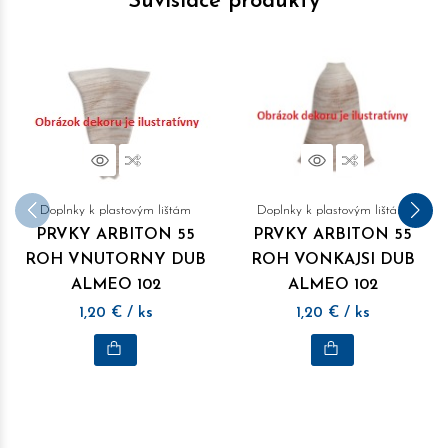
Súvisiace produkty
Náhľad
Porovnať
Náhľad
Porovnať
Doplnky k plastovým lištám
Doplnky k plastovým lištám
PRVKY ARBITON 55
PRVKY ARBITON 55
ROH VNUTORNY DUB
ROH VONKAJSI DUB
ALMEO 102
ALMEO 102
1,20
€
/ ks
1,20
€
/ ks