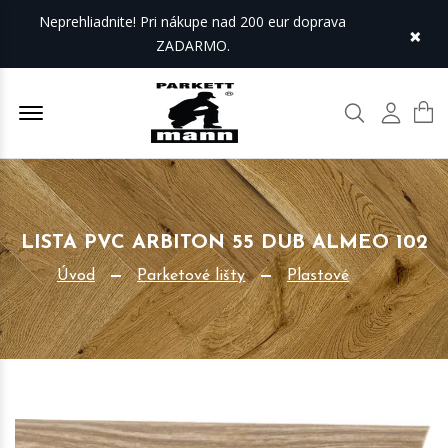
Neprehliadnite! Pri nákupe nad 200 eur doprava
×
ZADARMO.
Offcanvas Menu Open
Hľadať
Môj úč
LISTA PVC ARBITON 55 DUB ALMEO 102
Úvod
Parketové lišty
Plastové