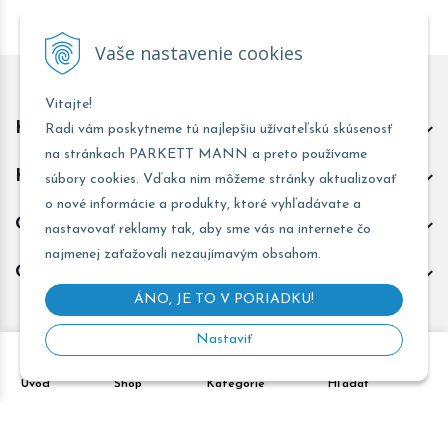
Vaše nastavenie cookies
Vitajte!
Kontakt predajňa Trnava
Radi vám poskytneme tú najlepšiu užívateľskú skúsenosť
na stránkach PARKETT MANN a preto používame
Kontakt predajňa Žarnovica
súbory cookies. Vďaka nim môžeme stránky aktualizovať
o nové informácie a produkty, ktoré vyhľadávate a
Obchodné informácie
nastavovať reklamy tak, aby sme vás na internete čo
najmenej zaťažovali nezaujímavým obsahom.
Odoberať novinky
ÁNO, JE TO V PORIADKU!
Nastaviť
Copyright © 2026 PARKETT MANN - Všetky práva vyhradené •
Úvod
Shop
Kategórie
Hľadať
Created
&
e-shop Pohoda connector
by
NextCom s.r.o.