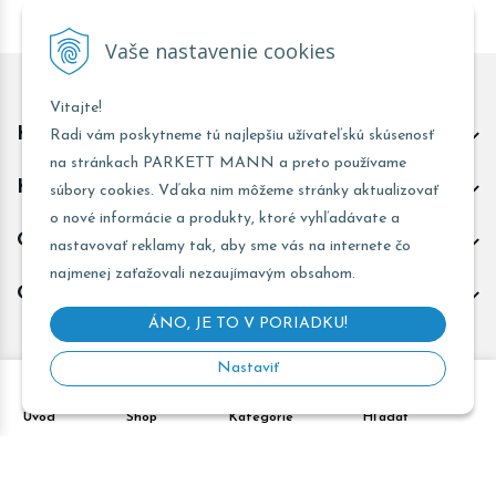
Vaše nastavenie cookies
Vitajte!
Kontakt predajňa Trnava
Radi vám poskytneme tú najlepšiu užívateľskú skúsenosť
na stránkach PARKETT MANN a preto používame
Kontakt predajňa Žarnovica
súbory cookies. Vďaka nim môžeme stránky aktualizovať
o nové informácie a produkty, ktoré vyhľadávate a
Obchodné informácie
nastavovať reklamy tak, aby sme vás na internete čo
najmenej zaťažovali nezaujímavým obsahom.
Odoberať novinky
ÁNO, JE TO V PORIADKU!
Nastaviť
Copyright © 2026 PARKETT MANN - Všetky práva vyhradené •
Úvod
Shop
Kategórie
Hľadať
Created
&
e-shop Pohoda connector
by
NextCom s.r.o.