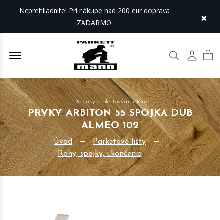
Neprehliadnite! Pri nákupe nad 200 eur doprava
×
ZADARMO.
Offcanvas Menu Open
Hľadať
Môj úč
Doplnky k plastovým lištám
PRVKY ARBITON 55 SPOJKA DUB
ALMEO 102
Úvod
Parketové lišty
Rohy, spojky, ukončenia