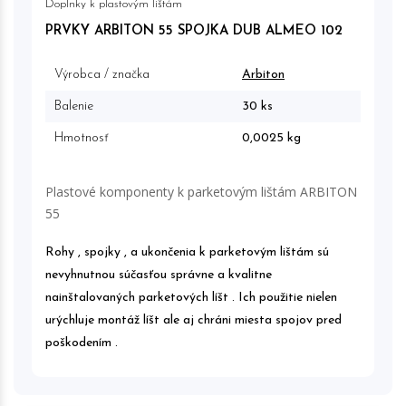
Doplnky k plastovým lištám
PRVKY ARBITON 55 SPOJKA DUB ALMEO 102
Výrobca / značka
Arbiton
Balenie
30 ks
Hmotnosť
0,0025 kg
Plastové komponenty k parketovým lištám ARBITON
55
Rohy , spojky , a ukončenia k parketovým lištám sú
nevyhnutnou súčasťou správne a kvalitne
nainštalovaných parketových líšt . Ich použitie nielen
urýchluje montáž líšt ale aj chráni miesta spojov pred
poškodením .