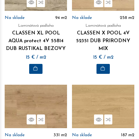
Náhľad
Porovnať
Náhľad
Porovnať
Na sklade
94
m2
Na sklade
258
m2
Laminátová podlaha
Laminátová podlaha
CLASSEN XL POOL
CLASSEN X POOL 4V
AQUA protect 4V 55814
52351 DUB PRIRODNY
DUB RUSTIKAL BEZOVY
MIX
15
€
/ m2
15
€
/ m2
Náhľad
Porovnať
Náhľad
Porovnať
Na sklade
331
m2
Na sklade
187
m2