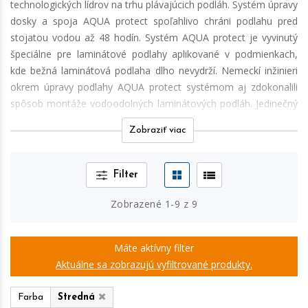
technologických lídrov na trhu plávajúcich podláh. Systém úpravy
dosky a spoja AQUA protect spoľahlivo chráni podlahu pred
stojatou vodou až 48 hodín. Systém AQUA protect je vyvinutý
špeciálne pre laminátové podlahy aplikované v podmienkach,
kde bežná laminátová podlaha dlho nevydrží. Nemeckí inžinieri
okrem úpravy podlahy AQUA protect systémom aj zdokonalili
spôsob montáže vodoodolných laminátových podláh. Jedinečný
systém zaručuje maximálnu tesnosť spojov a zabraňuje
Zobraziť viac
prenikaniu vody. Okrem toho, že hrany lamiel sú hydroizolované,
ich skosenia sa pre istotu v spoji aj prekrývajú. Možno sa budete
čudovať, ale štatisticky najčastejšia poistná udalosť nielen na
Filter
Slovensku, ale v Európe nie je dopravná nehoda. Je ňou
vytopenie domácnosti, presnejšie všetky poistné škodové
Zobrazené
1
-
9
z
9
udalosti súvisiace s vytečenou vodou v bytoch a domoch.
Vyhnite sa zbytočným nákladom aj diskomfortu pre celú rodinu,
Máte aktívny filter
ktoré sú spojené s nútenou rekonštrukciou podlahy v dôsledku
Aktuálne sa zobrazujú vyfiltrované produkty.
jej znehodnotenia vodou. Všetky nepríjemnosti s tým súvisiace
dokážete veľmi elegantne eliminovať inštaláciou vodeodolnej
Farba
Stredná
plávajúcej podlahy s AQUA PROTECT ochranou.