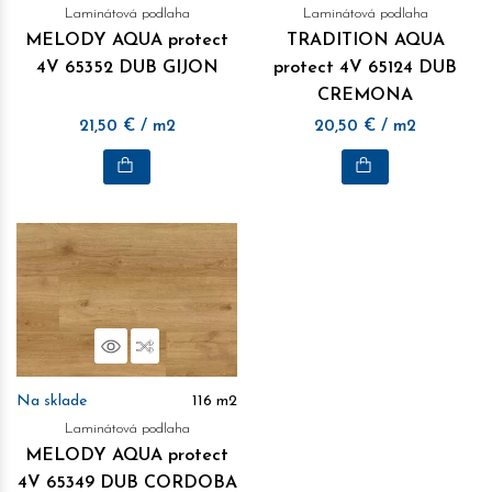
Laminátová podlaha
Laminátová podlaha
MELODY AQUA protect
TRADITION AQUA
4V 65352 DUB GIJON
protect 4V 65124 DUB
CREMONA
21,50
€
/ m2
20,50
€
/ m2
Náhľad
Porovnať
Na sklade
116
m2
Laminátová podlaha
MELODY AQUA protect
4V 65349 DUB CORDOBA