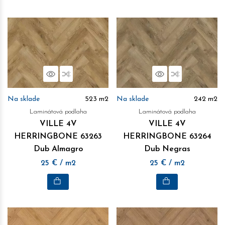
Náhľad
Porovnať
Náhľad
Porovnať
Na sklade
523
m2
Na sklade
242
m2
Laminátová podlaha
Laminátová podlaha
VILLE 4V
VILLE 4V
HERRINGBONE 63263
HERRINGBONE 63264
Dub Almagro
Dub Negras
25
€
/ m2
25
€
/ m2