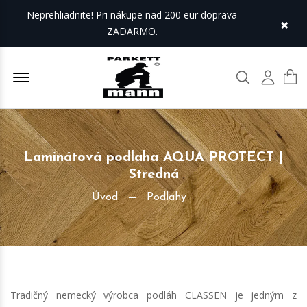
Neprehliadnite! Pri nákupe nad 200 eur doprava
×
ZADARMO.
Offcanvas Menu Open
Hľadať
Môj úč
Laminátová podlaha AQUA PROTECT |
Stredná
Úvod
Podlahy
Tradičný nemecký výrobca podláh CLASSEN je jedným z