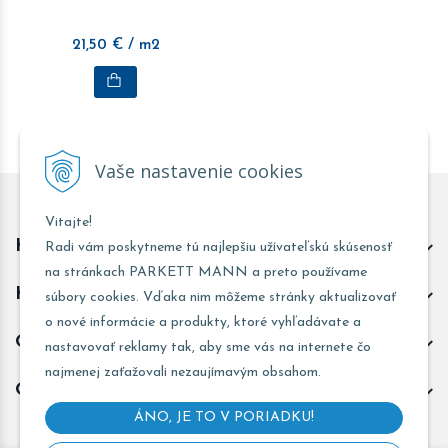
21,50
€
/ m2
Vaše nastavenie cookies
Vitajte!
Kontakt predajňa Trnava
Radi vám poskytneme tú najlepšiu užívateľskú skúsenosť
na stránkach PARKETT MANN a preto používame
Kontakt predajňa Žarnovica
súbory cookies. Vďaka nim môžeme stránky aktualizovať
o nové informácie a produkty, ktoré vyhľadávate a
Obchodné informácie
nastavovať reklamy tak, aby sme vás na internete čo
najmenej zaťažovali nezaujímavým obsahom.
Odoberať novinky
ÁNO, JE TO V PORIADKU!