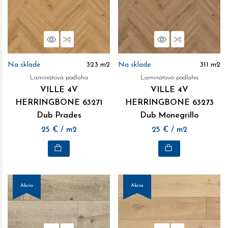
Náhľad
Porovnať
Náhľad
Porovnať
Na sklade
323
m2
Na sklade
311
m2
Laminátová podlaha
Laminátová podlaha
VILLE 4V
VILLE 4V
HERRINGBONE 63271
HERRINGBONE 63273
Dub Prades
Dub Monegrillo
25
€
/ m2
25
€
/ m2
Akcia
Akcia