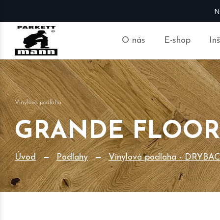
N
O nás
E-shop
In
Vinylová podlaha
GRANDE FLOOR X
Úvod
Podlahy
Vinylová podlaha - DRYBA