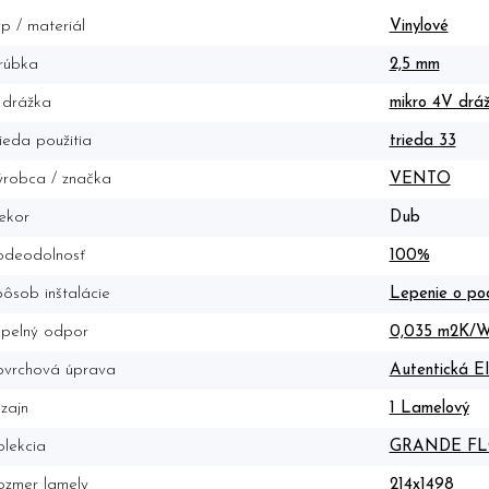
p / materiál
Vinylové
rúbka
2,5 mm
 drážka
mikro 4V drá
ieda použitia
trieda 33
robca / značka
VENTO
ekor
Dub
odeodolnosť
100%
ôsob inštalácie
Lepenie o po
epelný odpor
0,035 m2K/
ovrchová úprava
Autentická E
zajn
1 Lamelový
lekcia
GRANDE FL
ozmer lamely
214x1498