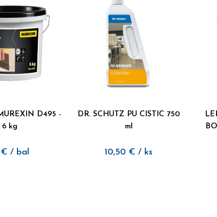
MUREXIN D495 -
DR. SCHUTZ PU CISTIC 750
LE
6 kg
ml
BO
€
/ bal
10,50
€
/ ks