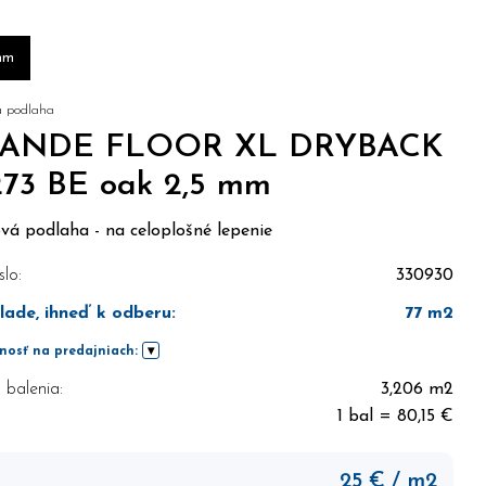
mm
á podlaha
ANDE FLOOR XL DRYBACK
273 BE oak 2,5 mm
vá podlaha - na celoplošné lepenie
slo:
330930
lade, ihneď k odberu
:
77
m2
nosť na predajniach:
balenia:
3,206 m2
1 bal = 80,15 €
25
€
/ m2