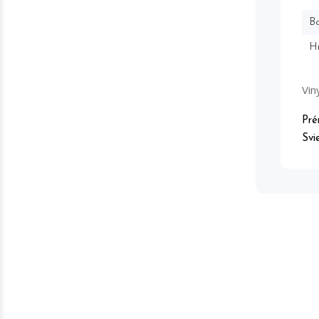
Ba
H
Vin
Pré
Svi