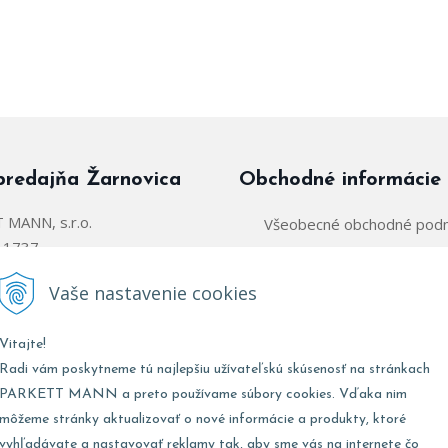
predajňa Žarnovica
Obchodné informácie
MANN, s.r.o.
Všeobecné obchodné pod
á 1737
Zásady používania súborov
arnovica
Vaše nastavenie cookies
Obchodný zástupca:
@parkettmann.sk
Vitajte!
Stred/Východ:
0947 900 
911 903 979
Radi vám poskytneme tú najlepšiu užívateľskú skúsenosť na stránkach
Západ:
0903 903 
02 907 979
PARKETT MANN a preto používame súbory cookies. Vďaka nim
môžeme stránky aktualizovať o nové informácie a produkty, ktoré
vyhľadávate a nastavovať reklamy tak, aby sme vás na internete čo