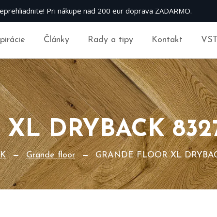
eprehliadnite! Pri nákupe nad 200 eur doprava ZADARMO.
špirácie
Články
Rady a tipy
Kontakt
VS
L DRYBACK 83273
CK
Grande floor
GRANDE FLOOR XL DRYBACK