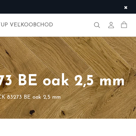
×
Hľadať
Môj účet
TUP VEĽKOOBCHOD
 BE oak 2,5 mm
 83273 BE oak 2,5 mm