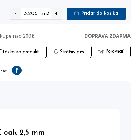
-
+
m2
Pridať do košíka
ákupe nad 200€
DOPRAVA ZDARMA
Porovnať
tázka na produkt
Strážny pes
nie:
Facebook
oak 2,5 mm