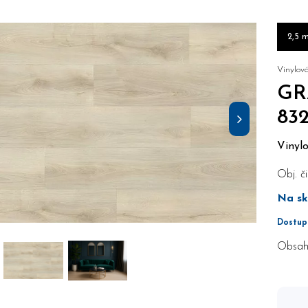
2,5 
Vinylov
GR
83
Vinylo
Obj. či
Na sk
Dostup
Obsah 