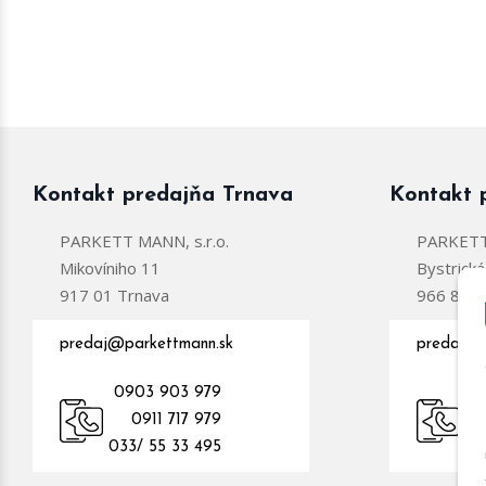
Kontakt predajňa Trnava
Kontakt 
PARKETT MANN, s.r.o.
PARKETT 
Mikovíniho 11
Bystrick
917 01 Trnava
966 81 Ž
predaj@parkettmann.sk
predajzc
0903 903 979
0
0911 717 979
09
033/ 55 33 495