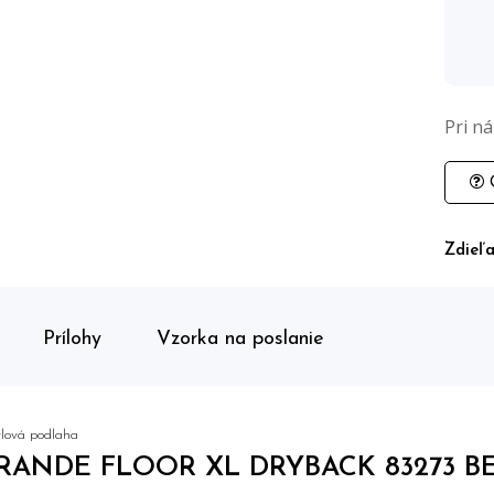
Pri n
O
Zdieľa
Prílohy
Vzorka na poslanie
lová podlaha
RANDE FLOOR XL DRYBACK 83273 BE 