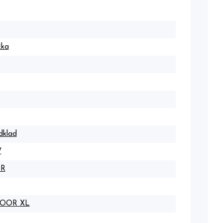
žka
dklad
W
IR
OOR XL