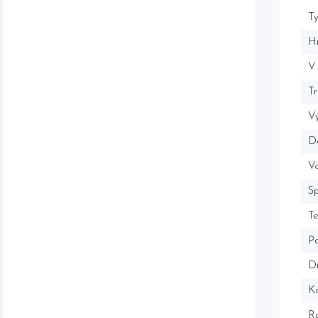
Ty
H
V
Tr
Vý
D
V
Sp
T
P
Di
Ko
R