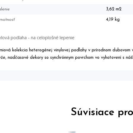
lenie
3,62 m2
motnosť
4,19 kg
ylová podlaha - na celoplošné lepenie
miová kolekcia heterogénej vinylovej podlahy v prírodnom dubovom vzh
eže, nadčasové dekory so synchrónnym povrchom vo vyhotovení s ná
Súvisiace pr