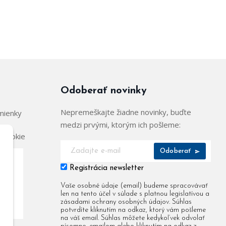
Odoberať novinky
Nepremeškajte žiadne novinky, buďte
mienky
medzi prvými, ktorým ich pošleme:
 cookie
Odoberať
Registrácia newsletter
904
Vaše osobné údaje (email) budeme spracovávať
len na tento účel v súlade s platnou legislatívou a
955
zásadami ochrany osobných údajov. Súhlas
potvrdíte kliknutím na odkaz, ktorý vám pošleme
na váš email. Súhlas môžete kedykoľvek odvolať