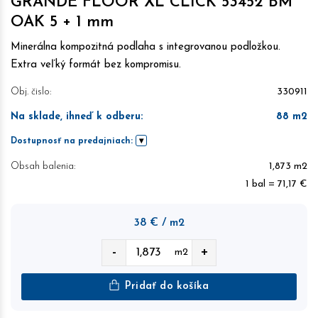
GRANDE FLOOR XL CLICK 53452 BM
OAK 5 + 1 mm
Minerálna kompozitná podlaha s integrovanou podložkou.
Extra veľký formát bez kompromisu.
Obj. čislo:
330911
Na sklade, ihneď k odberu
:
88
m2
Dostupnosť na predajniach:
Obsah balenia:
1,873 m2
1 bal = 71,17 €
38
€
/ m2
-
+
m2
Pridať do košíka