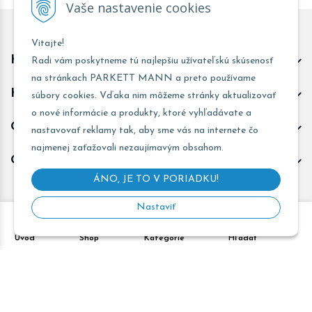
Vaše nastavenie cookies
Vitajte!
Kontakt predajňa Trnava
Radi vám poskytneme tú najlepšiu užívateľskú skúsenosť
na stránkach PARKETT MANN a preto používame
Kontakt predajňa Žarnovica
súbory cookies. Vďaka nim môžeme stránky aktualizovať
o nové informácie a produkty, ktoré vyhľadávate a
Obchodné informácie
nastavovať reklamy tak, aby sme vás na internete čo
najmenej zaťažovali nezaujímavým obsahom.
Odoberať novinky
ÁNO, JE TO V PORIADKU!
Nastaviť
Copyright © 2026 PARKETT MANN - Všetky práva vyhradené •
Úvod
Shop
Kategórie
Hľadať
Created
&
e-shop Pohoda connector
by
NextCom s.r.o.