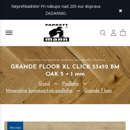
Neprehliadnite! Pri nákupe nad 200 eur doprava
×
ZADARMO.
Offcanvas Menu Open
Hľadať
Môj úč
Minerálna kompozitná podlaha bez obsahu ftalátov
GRANDE FLOOR XL CLICK 53452 BM
OAK 5 + 1 mm
Úvod
Podlahy
Minerálna kompozitná podlaha
Grande Floor
Novinka