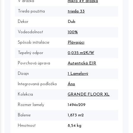
V drážka
mikro 4V drážka
Trieda použitia
trieda 33
Dekor
Dub
Vodeodolnosť
100%
Spôsob inštalácie
Plávajúci
Tepelný odpor
0,035 m2K/W
Povrchová úprava
Autentická EIR
Dizajn
1 Lamelový
Integrovaná podložka
Áno
Kolekcia
GRANDE FLOOR XL
Rozmer lamely
1494x209
Balenie
1,873 m2
Hmotnosť
8,54 kg