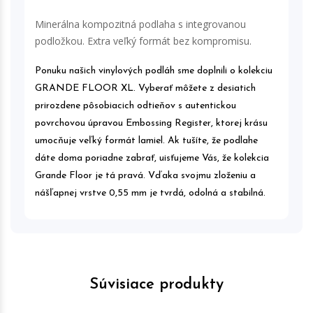
Minerálna kompozitná podlaha s integrovanou
podložkou. Extra veľký formát bez kompromisu.
Ponuku našich vinylových podláh sme doplnili o kolekciu
GRANDE FLOOR XL. Vyberať môžete z desiatich
prirozdene pôsobiacich odtieňov s autentickou
povrchovou úpravou Embossing Register, ktorej krásu
umocňuje veľký formát lamiel. Ak tušíte, že podlahe
dáte doma poriadne zabrať, uisťujeme Vás, že kolekcia
Grande Floor je tá pravá. Vďaka svojmu zloženiu a
nášľapnej vrstve 0,55 mm je tvrdá, odolná a stabilná.
Súvisiace produkty