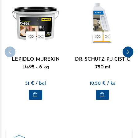
Náhľad
Porovnať
Náhľad
Porovnať
LEPIDLO MUREXIN
DR. SCHUTZ PU CISTIC
D495 - 6 kg
750 ml
51
€
/ bal
10,50
€
/ ks