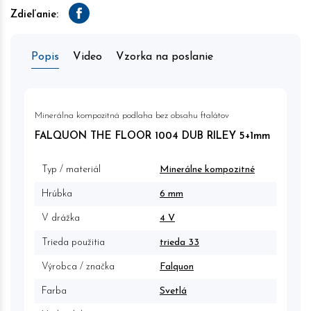
Zdieľanie:
Facebook
Popis
Video
Vzorka na poslanie
Minerálna kompozitná podlaha bez obsahu ftalátov
FALQUON THE FLOOR 1004 DUB RILEY 5+1mm
Typ / materiál
Minerálne kompozitné
Hrúbka
6 mm
V drážka
4 V
Trieda použitia
trieda 33
Výrobca / značka
Falquon
Farba
Svetlá