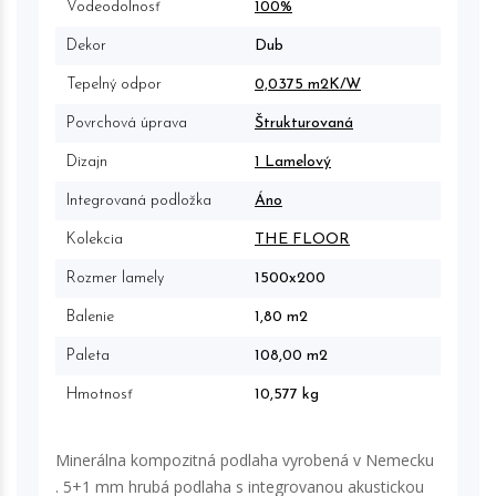
Vodeodolnosť
100%
Dekor
Dub
Tepelný odpor
0,0375 m2K/W
Povrchová úprava
Štrukturovaná
Dizajn
1 Lamelový
Integrovaná podložka
Áno
Kolekcia
THE FLOOR
Rozmer lamely
1500x200
Balenie
1,80 m2
Paleta
108,00 m2
Hmotnosť
10,577 kg
Minerálna kompozitná podlaha vyrobená v Nemecku
. 5+1 mm hrubá podlaha s integrovanou akustickou