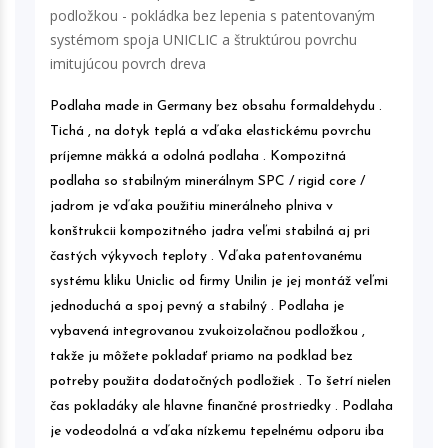
podložkou - pokládka bez lepenia s patentovaným
systémom spoja UNICLIC a štruktúrou povrchu
imitujúcou povrch dreva
Podlaha made in Germany bez obsahu formaldehydu .
Tichá , na dotyk teplá a vďaka elastickému povrchu
príjemne mäkká a odolná podlaha . Kompozitná
podlaha so stabilným minerálnym SPC / rigid core /
jadrom je vďaka použitiu minerálneho plniva v
konštrukcii kompozitného jadra veľmi stabilná aj pri
častých výkyvoch teploty . Vďaka patentovanému
systému kliku Uniclic od firmy Unilin je jej montáž veľmi
jednoduchá a spoj pevný a stabilný . Podlaha je
vybavená integrovanou zvukoizolačnou podložkou ,
takže ju môžete pokladať priamo na podklad bez
potreby použita dodatočných podložiek . To šetrí nielen
čas pokladáky ale hlavne finančné prostriedky . Podlaha
je vodeodolná a vďaka nízkemu tepelnému odporu iba