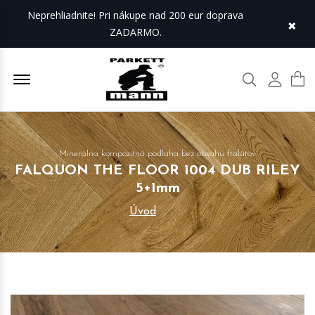
Neprehliadnite! Pri nákupe nad 200 eur doprava
×
ZADARMO.
Offcanvas Menu Open
Hľadať
Môj úč
Minerálna kompozitná podlaha bez obsahu ftalátov
FALQUON THE FLOOR 1004 DUB RILEY
5+1mm
Úvod