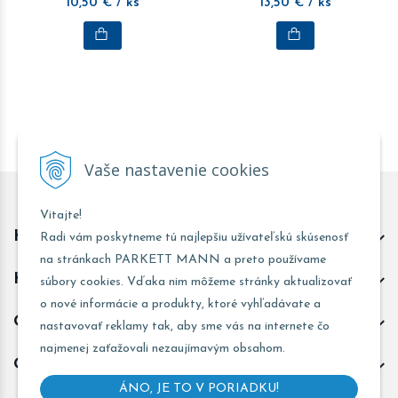
10,50
€
/ ks
13,50
€
/ ks
Vaše nastavenie cookies
Vitajte!
Kontakt predajňa Trnava
Radi vám poskytneme tú najlepšiu užívateľskú skúsenosť
na stránkach PARKETT MANN a preto používame
Kontakt predajňa Žarnovica
súbory cookies. Vďaka nim môžeme stránky aktualizovať
o nové informácie a produkty, ktoré vyhľadávate a
Obchodné informácie
nastavovať reklamy tak, aby sme vás na internete čo
najmenej zaťažovali nezaujímavým obsahom.
Odoberať novinky
ÁNO, JE TO V PORIADKU!