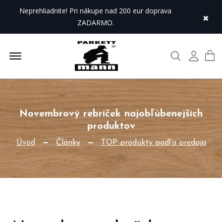
Neprehliadnite! Pri nákupe nad 200 eur doprava
×
ZADARMO.
Offcanvas Menu Open
Hľadať
Môj úč
Novembrový rebríček najobľúbenejších
produktov
Úvod
Články
TOP produkty podľa predaja