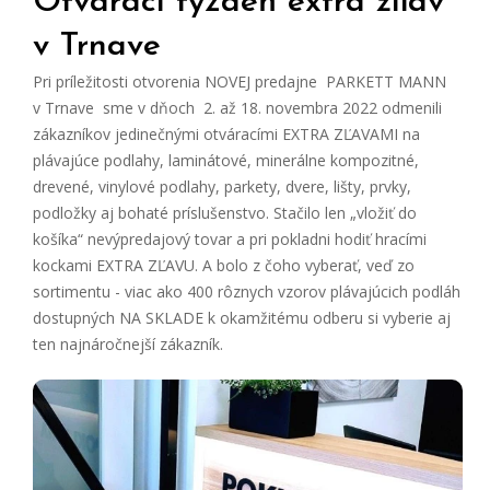
Otvárací týždeň extra zliav
v Trnave
Pri príležitosti otvorenia NOVEJ predajne PARKETT MANN
v Trnave sme v dňoch 2. až 18. novembra 2022 odmenili
zákazníkov jedinečnými otváracími EXTRA ZĽAVAMI na
plávajúce podlahy, laminátové, minerálne kompozitné,
drevené, vinylové podlahy, parkety, dvere, lišty, prvky,
podložky aj bohaté príslušenstvo. Stačilo len „vložiť do
košíka“ nevýpredajový tovar a pri pokladni hodiť hracími
kockami EXTRA ZĽAVU. A bolo z čoho vyberať, veď zo
sortimentu - viac ako 400 rôznych vzorov plávajúcich podláh
dostupných NA SKLADE k okamžitému odberu si vyberie aj
ten najnáročnejší zákazník.