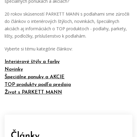
špeciálnych ponukách a akciách?
20 rokov skúseností PARKETT MANN s podlahami sme zúročili
do článkov o interiérových štýloch, novinkách, špeciálnych
akciách aj informáciách o TOP produktoch - podlahy, parkety,
lišty, podložky, príslušenstvo k podlahám.
Vyberte si tému kategórie článkov:
Interiérové štýly a farby
Novinky
Špeciálne ponuky a AKCIE
TOP produkty podľa predaja
Život s PARKETT MANN
Články