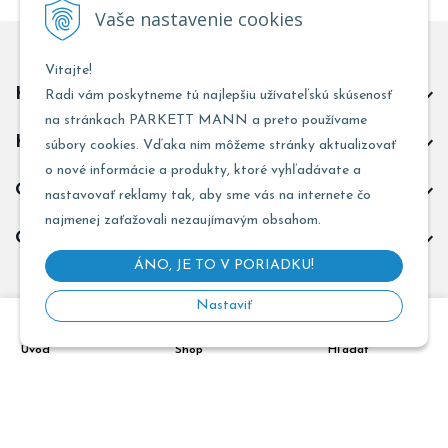
Vaše nastavenie cookies
Vitajte!
Kontakt predajňa Trnava
Radi vám poskytneme tú najlepšiu užívateľskú skúsenosť
na stránkach PARKETT MANN a preto používame
Kontakt predajňa Žarnovica
súbory cookies. Vďaka nim môžeme stránky aktualizovať
o nové informácie a produkty, ktoré vyhľadávate a
Obchodné informácie
nastavovať reklamy tak, aby sme vás na internete čo
najmenej zaťažovali nezaujímavým obsahom.
Odoberať novinky
ÁNO, JE TO V PORIADKU!
Nastaviť
Copyright © 2026 PARKETT MANN - Všetky práva vyhradené •
Úvod
Shop
Hľadať
Created
&
e-shop Pohoda connector
by
NextCom s.r.o.