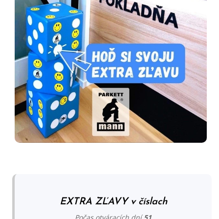
EXTRA ZĽAVY v číslach
Počas otváracích dní
51