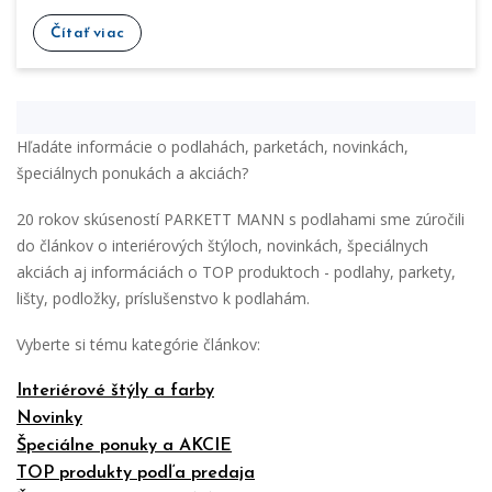
Čítať viac
Hľadáte informácie o podlahách, parketách, novinkách,
špeciálnych ponukách a akciách?
20 rokov skúseností PARKETT MANN s podlahami sme zúročili
do článkov o interiérových štýloch, novinkách, špeciálnych
akciách aj informáciách o TOP produktoch - podlahy, parkety,
lišty, podložky, príslušenstvo k podlahám.
Vyberte si tému kategórie článkov:
Interiérové štýly a farby
Novinky
Špeciálne ponuky a AKCIE
TOP produkty podľa predaja