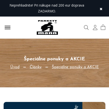
Neprehliadnite! Pri nákupe nad 200 eur doprava
×
ZADARMO.
Offcanvas Menu Open
Hľadať
Môj úč
Špeciálne ponuky a AKCIE
Úvod
Články
Špeciálne ponuky a AKCIE