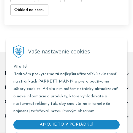
Obklad na stenu
Vaše nastavenie cookies
Vitajte!
Kontakt predajňa Trnava
Radi vám poskytneme tú najlepšiu užívateľskú skúsenosť
na stránkach PARKETT MANN a preto používame
Kontakt predajňa Žarnovica
súbory cookies. Vďaka nim môžeme stránky aktualizovať
o nové informácie a produkty, ktoré vyhľadávate a
Obchodné informácie
nastavovať reklamy tak, aby sme vás na internete čo
najmenej zaťažovali nezaujímavým obsahom.
Odoberať novinky
ÁNO, JE TO V PORIADKU!