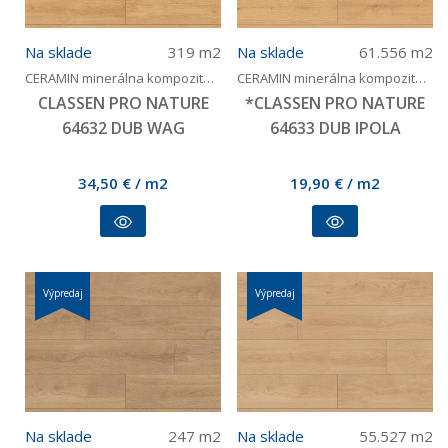
Na sklade
319
m2
Na sklade
61.556
m2
CERAMIN minerálna kompozitná podlaha bez PVC
CERAMIN minerálna kompozitná podlaha bez PVC
CLASSEN PRO NATURE
*CLASSEN PRO NATURE
64632 DUB WAG
64633 DUB IPOLA
34,50
€
/ m2
19,90
€
/ m2
Výpredaj
Výpredaj
Na sklade
247
m2
Na sklade
55.527
m2