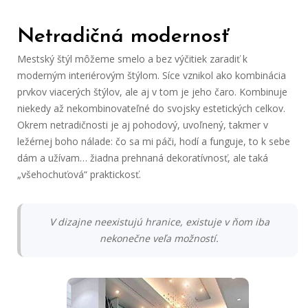
Netradičná modernosť
Mestský štýl môžeme smelo a bez výčitiek zaradiť k
moderným interiérovým štýlom. Síce vznikol ako kombinácia
prvkov viacerých štýlov, ale aj v tom je jeho čaro. Kombinuje
niekedy až nekombinovateľné do svojsky estetických celkov.
Okrem netradičnosti je aj pohodový, uvoľnený, takmer v
ležérnej boho nálade: čo sa mi páči, hodí a funguje, to k sebe
dám a užívam… žiadna prehnaná dekoratívnosť, ale taká
„všehochuťová“ praktickosť.
V dizajne neexistujú hranice, existuje v ňom iba
nekonečne veľa možností.