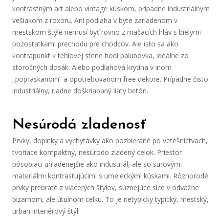
kontrastným art alebo vintage kúskom, prípadne industriálnym
vešiakom z roxoru. Ani podlaha v byte zariadenom v
mestskom štýle nemusí byť rovno z mačacích hláv s bielymi
pozostatkami prechodu pre chodcov. Ale isto sa ako
kontrapunkt k tehlovej stene hodí palubovka, ideálne zo
storočných dosák. Alebo podlahová krytina v inom
„popraskanom“ a opotrebovanom free dekore. Prípadne čisto
industriálny, riadne doškriabaný liaty betón.
Nesúrodá zladenosť
Prvky, doplnky a vychytávky ako pozbierané po vetešníctvach,
tvoriace kompaktný, nesúrodo zladený celok. Priestor
pôsobiaci uhladenejšie ako industriál, ale so surovými
materiálmi kontrastujúcimi s umeleckými kúskami. Rôznorodé
prvky prebraté z viacerých štýlov, súznejúce síce v odvážne
bizarnom, ale útulnom celku. To je netypicky typický, mestský,
urban interiérový štýl.