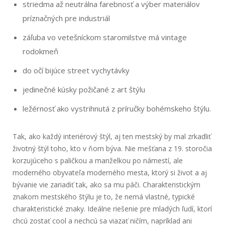
striedma až neutrálna farebnosť a výber materiálov
príznačných pre industriál
záľuba vo vetešníckom staromilstve má vintage
rodokmeň
do očí bijúce street vychytávky
jedinečné kúsky požičané z art štýlu
ležérnosť ako vystrihnutá z príručky bohémskeho štýlu.
Tak, ako každý interiérový štýl, aj ten mestský by mal zrkadliť
životný štýl toho, kto v ňom býva. Nie mešťana z 19. storočia
korzujúceho s paličkou a manželkou po námestí, ale
moderného obyvateľa moderného mesta, ktorý si život a aj
bývanie vie zariadiť tak, ako sa mu páči. Charakteristickým
znakom mestského štýlu je to, že nemá vlastné, typické
charakteristické znaky. Ideálne riešenie pre mladých ľudí, ktorí
chcú zostať cool a nechcú sa viazať ničím, napríklad ani