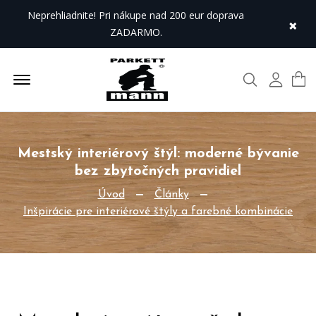
Neprehliadnite! Pri nákupe nad 200 eur doprava
×
ZADARMO.
Offcanvas Menu Open
Hľadať
Môj úč
Mestský interiérový štýl: moderné bývanie
bez zbytočných pravidiel
Úvod
Články
Inšpirácie pre interiérové štýly a farebné kombinácie