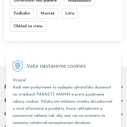
Ústretovosť voči planéte
Vodeodolnosť
Podložka
Montáž
Lišta
Obklad na stenu
Vaše nastavenie cookies
Vitajte!
Kontakt predajňa Trnava
Radi vám poskytneme tú najlepšiu užívateľskú skúsenosť
na stránkach PARKETT MANN a preto používame
Kontakt predajňa Žarnovica
súbory cookies. Vďaka nim môžeme stránky aktualizovať
o nové informácie a produkty, ktoré vyhľadávate a
Obchodné informácie
nastavovať reklamy tak, aby sme vás na internete čo
najmenej zaťažovali nezaujímavým obsahom.