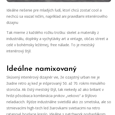
Ideálne riešenie pre mladých ľudí, ktorí chcú zostať cool a
nechcú sa viazať ničím, napríklad ani pravidlami interiérového
dizajnu
Tak mierne z každého rožku trošku: skelet a materiály z
industriálu, doplnky a vychytávky art a vintage, občas street a
celé v bohémsky ležérnej, free nálade. To je mestský
interiérový štýl.
Ideálne namixovaný
Skúsený interiérový dizajnér vie, že ozajstný urban nie je
žiadne retro aj keď je inšpirovaný 50. až 70. rokmi minulého
storočia. Ak čistý mestský štýl, tak niekedy až ako briliant v
hrdzi pôsobiaca kombinácia prvkov „vekovo“ a štýlovo
neladiacich. Rýdze industriálne svietidlá ako zo smetiska, ale so
stmievacími high-tech led žiarovkami svietiacimi na retro
ratanové hojdacie kreslo. Ideálne s patchwork podsedákom.