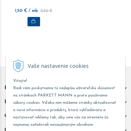
1,50
€
/ mb
2,50 €
Vaše nastavenie cookies
Vitajte!
Kontakt predajňa Trnava
Radi vám poskytneme tú najlepšiu užívateľskú skúsenosť
na stránkach PARKETT MANN a preto používame
Kontakt predajňa Žarnovica
súbory cookies. Vďaka nim môžeme stránky aktualizovať
o nové informácie a produkty, ktoré vyhľadávate a
Obchodné informácie
nastavovať reklamy tak, aby sme vás na internete čo
najmenej zaťažovali nezaujímavým obsahom.
Odoberať novinky