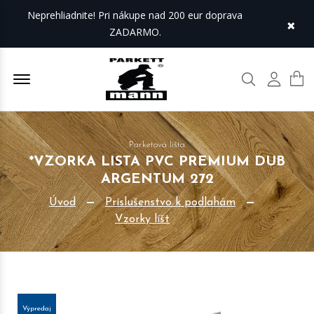
Neprehliadnite! Pri nákupe nad 200 eur doprava
×
ZADARMO.
Offcanvas Menu Open
Hľadať
Môj úč
Parketová lišta
*VZORKA LISTA PVC PREMIUM DUB
ARGENTUM 272
Úvod
Príslušenstvo k podlahám
Vzorky líšt
Výpredaj