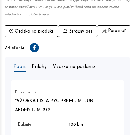
zostatok menší ako 10m2 resp. 10mb platí znížená cena pri odbere celého
skladového množstva tovaru.
Porovnať
Otázka na produkt
Strážny pes
Zdieľanie:
Facebook
Popis
Prílohy
Vzorka na poslanie
Parketová lišta
*VZORKA LISTA PVC PREMIUM DUB
ARGENTUM 272
Balenie
100 bm