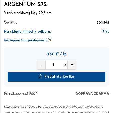
ARGENTUM 272
Vzorka soklovej lišty 29,5 cm
Obj. čislo:
500395
Na sklade, ihneď k odberu
:
7
ks
Dostupnosť na predajniach:
0,50
€
/ ks
-
+
ks
Pridať do košíka
Pri nákupe nad 200€
DOPRAVA ZDARMA
Ceny tovarov sú znížené z dôvodu dopredaja týchto výrobkov a platia iba na
aktuálne dostupné množstvo na sklade. Pri výpredajovom tovare kde je skladový