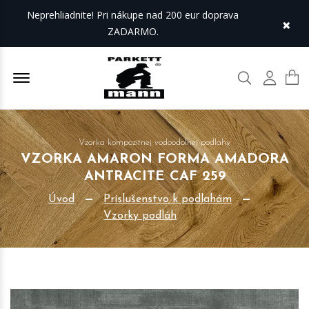
Neprehliadnite! Pri nákupe nad 200 eur doprava
×
ZADARMO.
Offcanvas Menu Open
Hľadať
Môj úč
Vzorka kompozitnej vodoodolnej podlahy
VZORKA AMARON FORMA AMADORA
ANTRACITE CAF 259
Úvod
Príslušenstvo k podlahám
Vzorky podláh