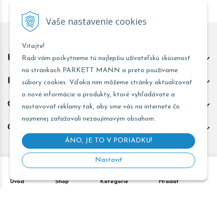
Vaše nastavenie cookies
Vitajte!
Kontakt predajňa Trnava
Radi vám poskytneme tú najlepšiu užívateľskú skúsenosť
na stránkach PARKETT MANN a preto používame
Kontakt predajňa Žarnovica
súbory cookies. Vďaka nim môžeme stránky aktualizovať
o nové informácie a produkty, ktoré vyhľadávate a
Obchodné informácie
nastavovať reklamy tak, aby sme vás na internete čo
najmenej zaťažovali nezaujímavým obsahom.
Odoberať novinky
ÁNO, JE TO V PORIADKU!
Nastaviť
Copyright © 2026 PARKETT MANN - Všetky práva vyhradené •
Úvod
Shop
Kategórie
Hľadať
Created
&
e-shop Pohoda connector
by
NextCom s.r.o.