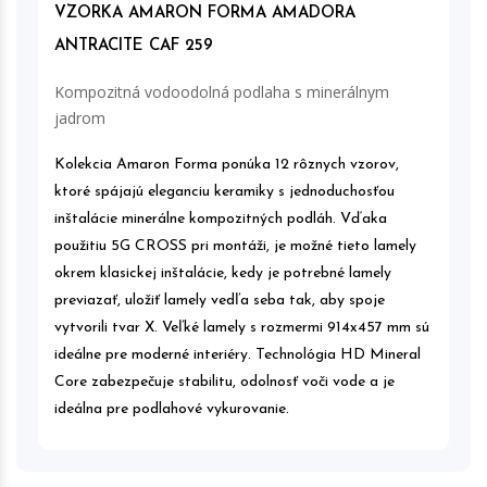
VZORKA AMARON FORMA AMADORA
ANTRACITE CAF 259
Kompozitná vodoodolná podlaha s minerálnym
jadrom
Kolekcia Amaron Forma ponúka 12 rôznych vzorov,
ktoré spájajú eleganciu keramiky s jednoduchosťou
inštalácie minerálne kompozitných podláh. Vďaka
použitiu 5G CROSS pri montáži, je možné tieto lamely
okrem klasickej inštalácie, kedy je potrebné lamely
previazať, uložiť lamely vedľa seba tak, aby spoje
vytvorili tvar X. Veľké lamely s rozmermi 914x457 mm sú
ideálne pre moderné interiéry. Technológia HD Mineral
Core zabezpečuje stabilitu, odolnosť voči vode a je
ideálna pre podlahové vykurovanie.