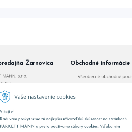
predajňa Žarnovica
Obchodné informácie
MANN, s.r.o.
Všeobecné obchodné pod
á 1737
Zásady používania súborov
arnovica
Vaše nastavenie cookies
Obchodný zástupca:
@parkettmann.sk
Vitajte!
Stred/Východ:
0947 900 
911 903 979
Radi vám poskytneme tú najlepšiu užívateľskú skúsenosť na stránkach
Západ:
0903 903 
02 907 979
PARKETT MANN a preto používame súbory cookies. Vďaka nim