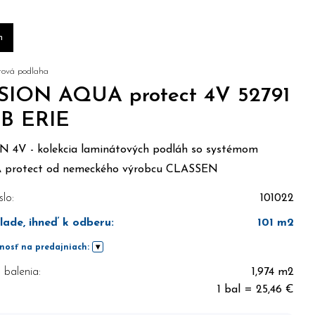
m
ová podlaha
ISION AQUA protect 4V 52791
B ERIE
N 4V - kolekcia laminátových podláh so systémom
protect od nemeckého výrobcu CLASSEN
slo:
101022
lade, ihneď k odberu
:
101
m2
nosť na predajniach:
balenia:
1,974 m2
1 bal = 25,46 €