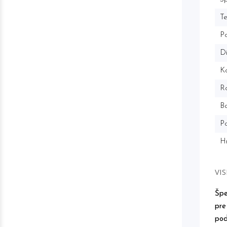
T
P
Di
Ko
R
Ba
Pa
H
VIS
Špe
pre
pod