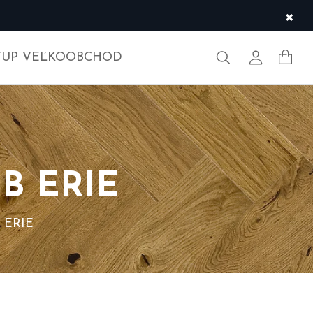
×
Hľadať
Môj účet
TUP VEĽKOOBCHOD
UB ERIE
 ERIE