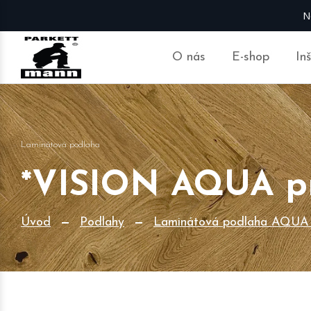
N
O nás
E-shop
In
Laminátová podlaha
*VISION AQUA pr
Úvod
Podlahy
Laminátová podlaha AQU