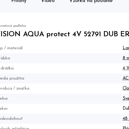
Prílohy
Video
Vzorka na poslanie
inátová podlaha
VISION AQUA protect 4V 52791 DUB ER
p / materiál
La
rúbka
8 
 drážka
4 
ieda použitia
AC
robca / značka
Cla
arba
Sve
ekor
Du
odeodolnosť
48 
ôsob inštalácie
Plá