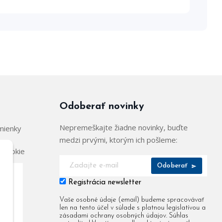
Odoberať novinky
Nepremeškajte žiadne novinky, buďte
mienky
medzi prvými, ktorým ich pošleme:
 cookie
Odoberať
Registrácia newsletter
904
Vaše osobné údaje (email) budeme spracovávať
len na tento účel v súlade s platnou legislatívou a
955
zásadami ochrany osobných údajov. Súhlas