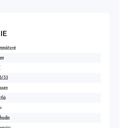
IE
minátové
mm
V
5/33
ssen
tlá
b
hodín
vajúci