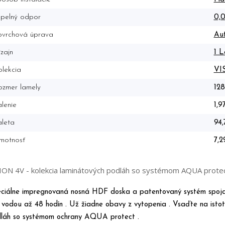
epelný odpor
0,
ovrchová úprava
Aut
zajn
1 L
lekcia
VI
ozmer lamely
128
lenie
1,9
leta
94
motnosť
7,2
ION 4V - kolekcia laminátových podláh so systémom AQUA prot
ciálne impregnovaná nosná HDF doska a patentovaný systém sp
 vodou až 48 hodín . Už žiadne obavy z vytopenia . Vsaďte na istot
láh so systémom ochrany AQUA protect .