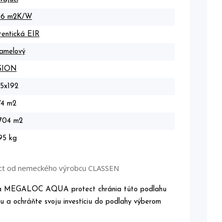
06 m2K/W
entická EIR
amelový
SION
5x192
74 m2
,704 m2
95 kg
ect od nemeckého výrobcu CLASSEN
oja MEGALOC AQUA protect chránia túto podlahu
u a ochráňte svoju investíciu do podlahy výberom