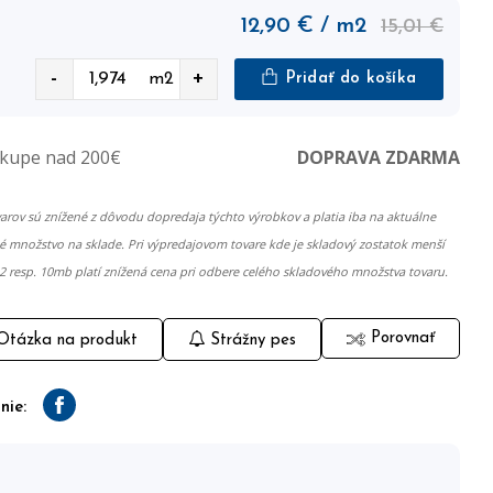
12,90
€
/ m2
15,01 €
-
+
m2
Pridať do košíka
ákupe nad 200€
DOPRAVA ZDARMA
arov sú znížené z dôvodu dopredaja týchto výrobkov a platia iba na aktuálne
 množstvo na sklade. Pri výpredajovom tovare kde je skladový zostatok menší
 resp. 10mb platí znížená cena pri odbere celého skladového množstva tovaru.
Porovnať
tázka na produkt
Strážny pes
nie:
Facebook