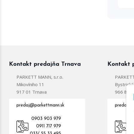
Kontakt predajňa Trnava
Kontakt 
PARKETT MANN, s.r.o.
PARKETT 
Mikovíniho 11
Bystrick
917 01 Trnava
966 81 Ž
predaj@parkettmann.sk
predajzc
0903 903 979
0
0911 717 979
09
033/ 55 33 495