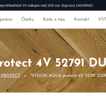
eprehliadnite! Pri nákupe nad 200 eur doprava ZADARMO.
špirácie
Články
Rady a tipy
Kontakt
VS
otect 4V 52791 D
A PROTECT
*VISION AQUA protect 4V 52791 DUB