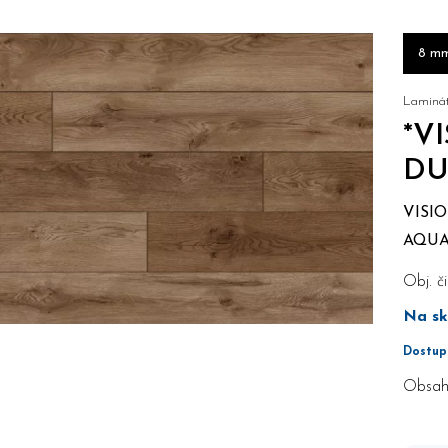
8 m
Laminát
*V
DU
VISIO
AQUA 
Obj. či
Na sk
Dostup
Obsah 