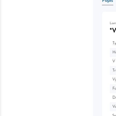
Popis
Lam
*
Ty
H
V
Tr
Vý
F
D
V
Sp