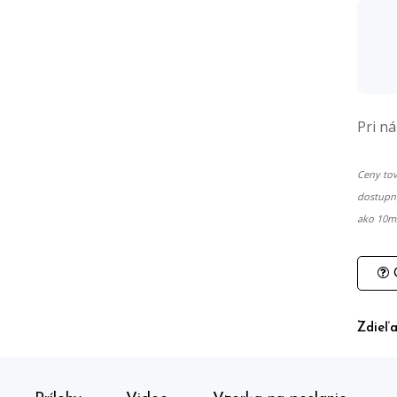
Pri n
Ceny tov
dostupné
ako 10m2
O
Zdieľa