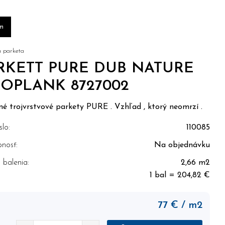
m
 parketa
RKETT PURE DUB NATURE
OPLANK 8727002
né trojvrstvové parkety PURE . Vzhľad , ktorý neomrzí .
slo:
110085
nosť:
Na objednávku
balenia:
2,66 m2
1 bal = 204,82 €
77
€
/ m2