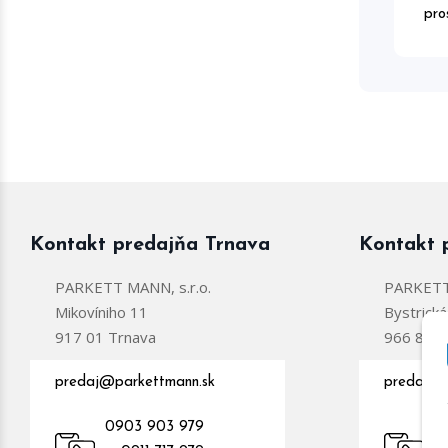
pro
Kontakt predajňa Trnava
Kontakt 
PARKETT MANN, s.r.o.
PARKETT 
Mikovíniho 11
Bystrick
917 01 Trnava
966 81 Ž
predaj@parkettmann.sk
predajzc
0903 903 979
0