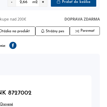
-
+
m2
Pridať do košíka
ákupe nad 200€
DOPRAVA ZDARMA
Porovnať
tázka na produkt
Strážny pes
nie:
Facebook
K 8727002
Drevené