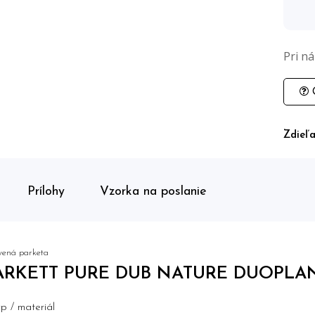
Pri n
O
Zdieľa
Prílohy
Vzorka na poslanie
vená parketa
ARKETT PURE DUB NATURE DUOPLAN
p / materiál