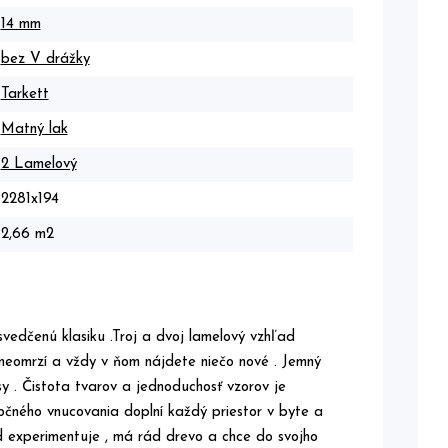
14 mm
bez V drážky
Tarkett
Matný lak
2 Lamelový
2281x194
2,66 m2
dčenú klasiku .Troj a dvoj lamelový vzhľad
y neomrzí a vždy v ňom nájdete niečo nové . Jemný
esy . Čistota tvarov a jednoduchosť vzorov je
očného vnucovania doplní každý priestor v byte a
ád experimentuje , má rád drevo a chce do svojho