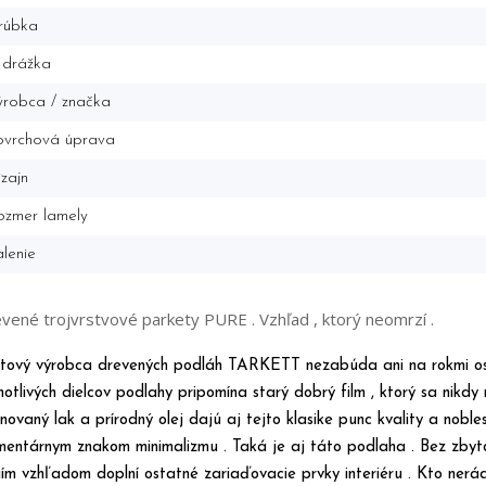
rúbka
 drážka
robca / značka
ovrchová úprava
zajn
ozmer lamely
lenie
vené trojvrstvové parkety PURE . Vzhľad , ktorý neomrzí .
tový výrobca drevených podláh TARKETT nezabúda ani na rokmi osve
notlivých dielcov podlahy pripomína starý dobrý film , ktorý sa nikd
inovaný lak a prírodný olej dajú aj tejto klasike punc kvality a nobl
mentárnym znakom minimalizmu . Taká je aj táto podlaha . Bez zbyt
jím vzhľadom doplní ostatné zariaďovacie prvky interiéru . Kto ner