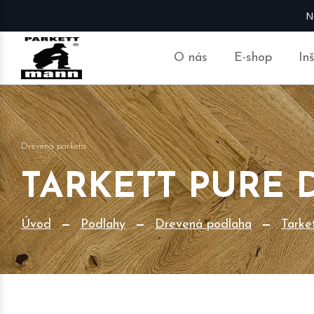
N
O nás
E-shop
In
Drevená parketa
TARKETT PURE 
Úvod
Podlahy
Drevená podlaha
Tarke