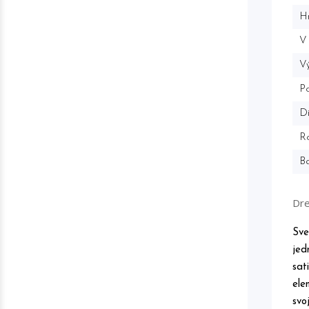
H
V
Vý
P
Di
R
Ba
Dre
Sve
jed
sat
ele
svo