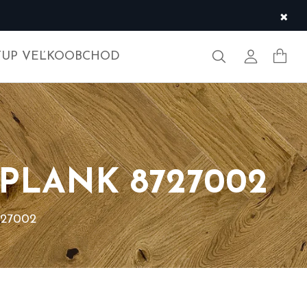
×
Hľadať
Môj účet
TUP VEĽKOOBCHOD
PLANK 8727002
27002