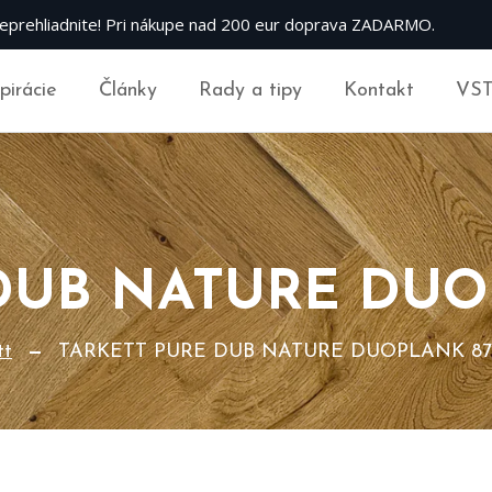
eprehliadnite! Pri nákupe nad 200 eur doprava ZADARMO.
špirácie
Články
Rady a tipy
Kontakt
VS
DUB NATURE DUO
tt
TARKETT PURE DUB NATURE DUOPLANK 87