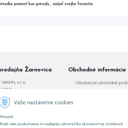
stredia priniesť kus prírody , našiel svojho favorita .
predajňa Žarnovica
Obchodné informácie
MANN, s.r.o.
Všeobecné obchodné pod
á 1737
Zásady používania súborov
arnovica
Vaše nastavenie cookies
Obchodný zástupca:
@parkettmann.sk
Vitajte!
Stred/Východ:
0947 900 
911 903 979
Radi vám poskytneme tú najlepšiu užívateľskú skúsenosť na stránkach