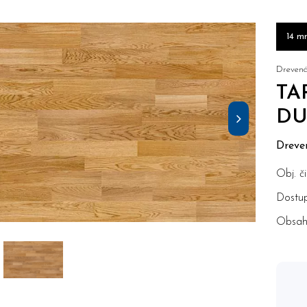
14 m
Drevená
TA
DU
Dreve
Obj. či
Dostup
Obsah 