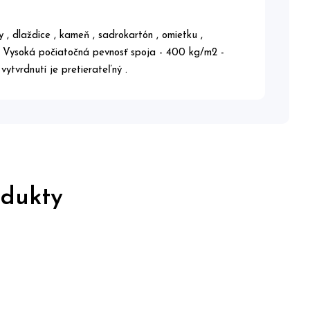
y , dlaždice , kameň , sadrokartón , omietku ,
v. Vysoká počiatočná pevnosť spoja - 400 kg/m2 -
ytvrdnutí je pretierateľný .
odukty