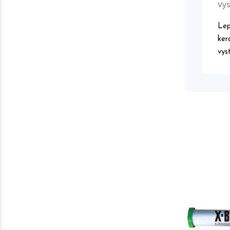
Vys
Lep
ker
vys