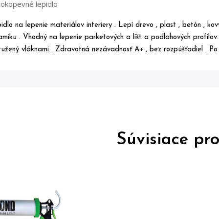
okopevné lepidlo
idlo na lepenie materiálov interiery . Lepí drevo , plast , betón , kov
amiku . Vhodný na lepenie parketových a líšt a podlahových profilo
tužený vláknami . Zdravotná nezávadnosť A+ , bez rozpúšťadiel . Po v
Súvisiace pr