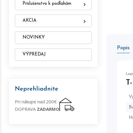
Príslušenstvo k podlahám
AKCIA
NOVINKY
Popis
VÝPREDAJ
Lepi
T
Neprehliadnite
Vý
Pri nákupe nad 200€
Ba
DOPRAVA
ZADARMO
H