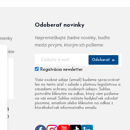
Odoberať novinky
Nepremeškajte žiadne novinky, buďte
mienky
medzi prvými, ktorým ich pošleme:
 cookie
Odoberať
Registrácia newsletter
904
Vaše osobné údaje (email) budeme spracovávať
len na tento účel v súlade s platnou legislatívou a
955
zásadami ochrany osobných údajov. Súhlas
potvrdíte kliknutím na odkaz, ktorý vám pošleme
na váš email. Súhlas môžete kedykoľvek odvolať
písomne, emailom alebo kliknutím na odkaz z
ktoréhokoľvek informačného emailu.
 903
 080