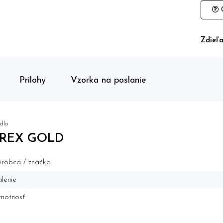
O
Zdieľa
Prílohy
Vzorka na poslanie
dlo
-REX GOLD
robca / značka
lenie
motnosť