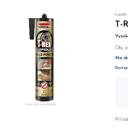
Lepidlo
T-
Vysok
Obj. či
Na sk
Dostup
Pri n