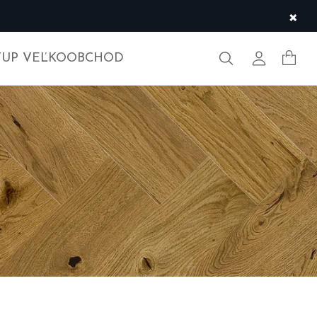
×
Hľadať
Môj účet
TUP VEĽKOOBCHOD