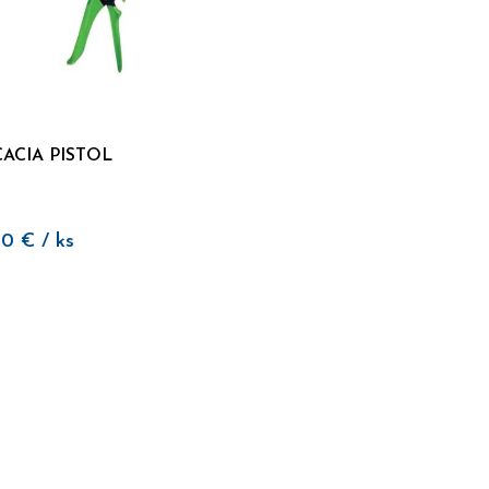
ACIA PISTOL
30
€
/ ks