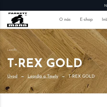
N
O nás
E-shop
In
Lepidlo
T-REX GOLD
Úvod
Lepidlá a Tmely
T-REX GOLD