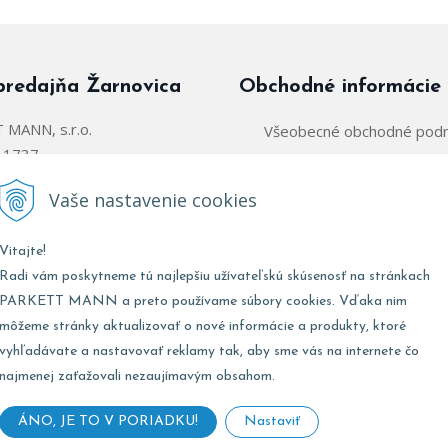
predajňa Žarnovica
Obchodné informácie
MANN, s.r.o.
Všeobecné obchodné pod
á 1737
Zásady používania súborov
arnovica
Vaše nastavenie cookies
Obchodný zástupca:
@parkettmann.sk
Vitajte!
Stred/Východ:
0947 900 
911 903 979
Radi vám poskytneme tú najlepšiu užívateľskú skúsenosť na stránkach
Západ:
0903 903 
02 907 979
PARKETT MANN a preto používame súbory cookies. Vďaka nim
môžeme stránky aktualizovať o nové informácie a produkty, ktoré
vyhľadávate a nastavovať reklamy tak, aby sme vás na internete čo
najmenej zaťažovali nezaujímavým obsahom.
Marketing:
0947 900
:
8:00 - 17:00
Zásobovanie:
0911 496
8:00 - 12:00
ÁNO, JE TO V PORIADKU!
Nastaviť