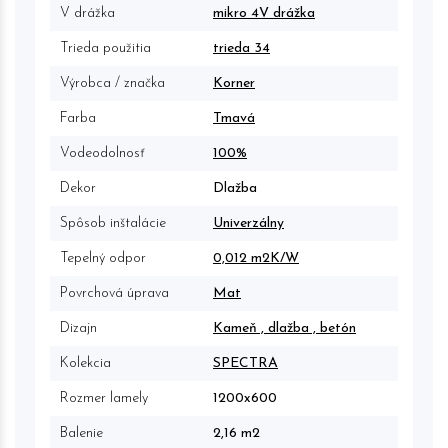
V drážka
mikro 4V drážka
Trieda použitia
trieda 34
Výrobca / značka
Korner
Farba
Tmavá
Vodeodolnosť
100%
Dekor
Dlažba
Spôsob inštalácie
Univerzálny
Tepelný odpor
0,012 m2K/W
Povrchová úprava
Mat
Dizajn
Kameň , dlažba , betón
Kolekcia
SPECTRA
Rozmer lamely
1200x600
Balenie
2,16 m2