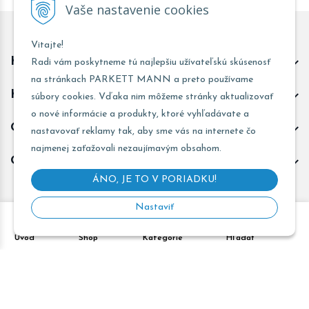
Vaše nastavenie cookies
Vitajte!
Kontakt predajňa Trnava
Radi vám poskytneme tú najlepšiu užívateľskú skúsenosť
na stránkach PARKETT MANN a preto používame
Kontakt predajňa Žarnovica
súbory cookies. Vďaka nim môžeme stránky aktualizovať
o nové informácie a produkty, ktoré vyhľadávate a
Obchodné informácie
nastavovať reklamy tak, aby sme vás na internete čo
najmenej zaťažovali nezaujímavým obsahom.
Odoberať novinky
ÁNO, JE TO V PORIADKU!
Nastaviť
Copyright © 2026 PARKETT MANN - Všetky práva vyhradené •
Úvod
Shop
Kategórie
Hľadať
Created
&
e-shop Pohoda connector
by
NextCom s.r.o.