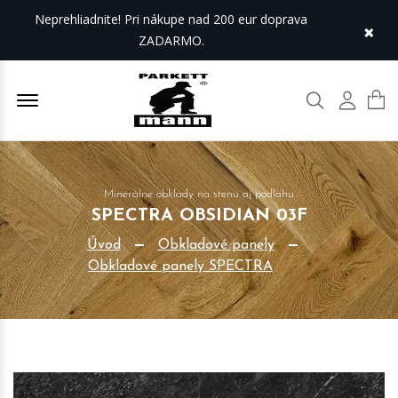
Neprehliadnite! Pri nákupe nad 200 eur doprava
×
ZADARMO.
Offcanvas Menu Open
Hľadať
Môj úč
Minerálne obklady na stenu aj podlahu
SPECTRA OBSIDIAN 03F
Úvod
Obkladové panely
Obkladové panely SPECTRA