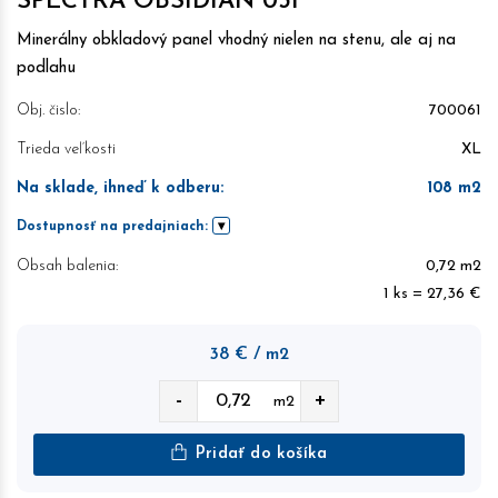
SPECTRA OBSIDIAN 03F
Minerálny obkladový panel vhodný nielen na stenu, ale aj na
podlahu
Obj. čislo:
700061
Trieda veľkosti
XL
Na sklade, ihneď k odberu
:
108
m2
Dostupnosť na predajniach:
Obsah balenia:
0,72 m2
1 ks = 27,36 €
38
€
/ m2
-
+
m2
Pridať do košíka