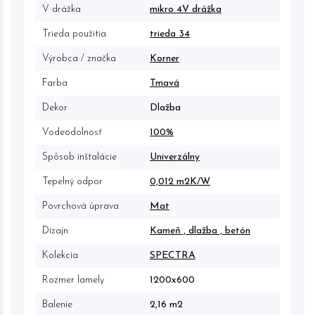
V drážka
mikro 4V drážka
Trieda použitia
trieda 34
Výrobca / značka
Korner
Farba
Tmavá
Dekor
Dlažba
Vodeodolnosť
100%
Spôsob inštalácie
Univerzálny
Tepelný odpor
0,012 m2K/W
Povrchová úprava
Mat
Dizajn
Kameň , dlažba , betón
Kolekcia
SPECTRA
Rozmer lamely
1200x600
Balenie
2,16 m2