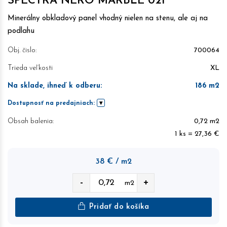
SPECTRA NERO MARBLE 02F
Minerálny obkladový panel vhodný nielen na stenu, ale aj na
podlahu
Obj. čislo:
700064
Trieda veľkosti
XL
Na sklade, ihneď k odberu
:
186
m2
Dostupnosť na predajniach:
Obsah balenia:
0,72 m2
1 ks = 27,36 €
38
€
/ m2
-
+
m2
Pridať do košíka