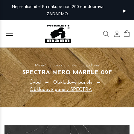
Neprehliadnite! Pri nákupe nad 200 eur doprava
×
ZADARMO.
Offcanvas Menu Open
Hľadať
Môj úč
Minerálne obklady na stenu aj podlahu
SPECTRA NERO MARBLE 02F
Úvod
Obkladové panely
Obkladové panely SPECTRA