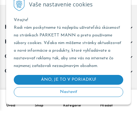
Vaše nastavenie cookies
Vitajte!
Kontakt predajňa Trnava
Radi vám poskytneme tú najlepšiu užívateľskú skúsenosť
na stránkach PARKETT MANN a preto používame
Kontakt predajňa Žarnovica
súbory cookies. Vďaka nim môžeme stránky aktualizovať
o nové informácie a produkty, ktoré vyhľadávate a
Obchodné informácie
nastavovať reklamy tak, aby sme vás na internete čo
najmenej zaťažovali nezaujímavým obsahom.
Odoberať novinky
ÁNO, JE TO V PORIADKU!
Nastaviť
Copyright © 2026 PARKETT MANN - Všetky práva vyhradené •
Úvod
Shop
Kategórie
Hľadať
Created
&
e-shop Pohoda connector
by
NextCom s.r.o.