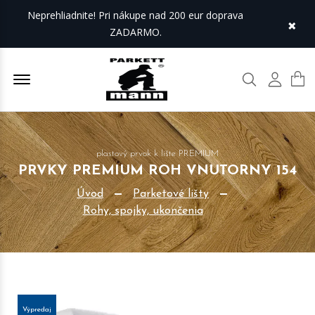
Neprehliadnite! Pri nákupe nad 200 eur doprava
×
ZADARMO.
Offcanvas Menu Open
Hľadať
Môj úč
plastový prvok k lište PREMIUM
PRVKY PREMIUM ROH VNUTORNY 154
Úvod
Parketové lišty
Rohy, spojky, ukončenia
Výpredaj