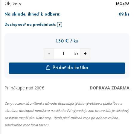
Obj. čislo:
160428
Na sklade, ihneď k odberu
:
69
ks
Dostupnosť na predajniach:
1,30
€
/ ks
-
+
ks
Pridať do košíka
Pri nákupe nad 200€
DOPRAVA ZDARMA
Ceny tovarov sú znížené z dôvodu dopredaja týchto výrobkov a platia iba na
aktuálne dostupné množstvo na sklade. Pri výpredajovom tovare kde je skladový
zostatok menší ako 10m2 resp. 10mb platí znížená cena pri odbere celého
skladového množstva tovaru.