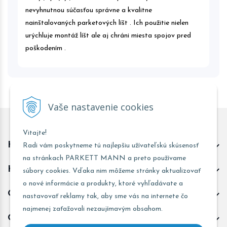
nevyhnutnou súčasťou správne a kvalitne
nainštalovaných parketových líšt . Ich použitie nielen
urýchluje montáž líšt ale aj chráni miesta spojov pred
poškodením .
Vaše nastavenie cookies
Vitajte!
Kontakt predajňa Trnava
Radi vám poskytneme tú najlepšiu užívateľskú skúsenosť
na stránkach PARKETT MANN a preto používame
Kontakt predajňa Žarnovica
súbory cookies. Vďaka nim môžeme stránky aktualizovať
o nové informácie a produkty, ktoré vyhľadávate a
Obchodné informácie
nastavovať reklamy tak, aby sme vás na internete čo
najmenej zaťažovali nezaujímavým obsahom.
Odoberať novinky