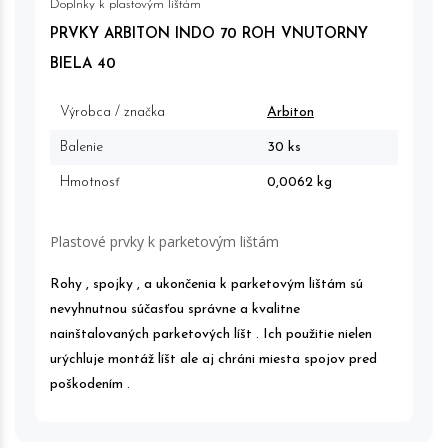
Doplnky k plastovým lištám
PRVKY ARBITON INDO 70 ROH VNUTORNY
BIELA 40
Výrobca / značka
Arbiton
Balenie
30 ks
Hmotnosť
0,0062 kg
Plastové prvky k parketovým lištám
Rohy , spojky , a ukončenia k parketovým lištám sú
nevyhnutnou súčasťou správne a kvalitne
nainštalovaných parketových líšt . Ich použitie nielen
urýchluje montáž líšt ale aj chráni miesta spojov pred
poškodením .