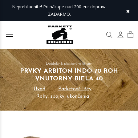
Neprehliadnite! Pri nákupe nad 200 eur doprava
×
ZADARMO.
Offcanvas Menu Open
Hľadať
Môj úč
Doplnky k plastovým lištám
PRVKY ARBITON INDO 70 ROH
VNUTORNY BIELA 40
Úvod
Parketové lišty
Rohy, spojky, ukončenia