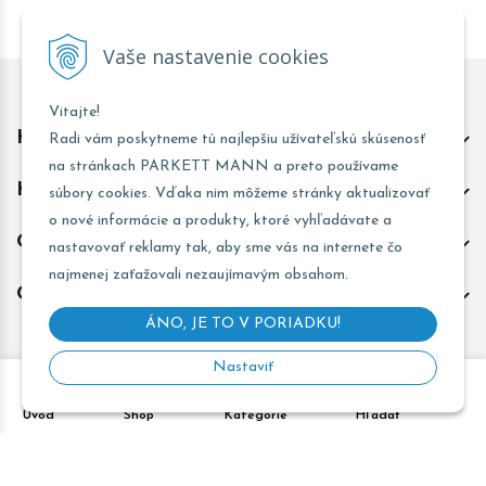
Vaše nastavenie cookies
Vitajte!
Kontakt predajňa Trnava
Radi vám poskytneme tú najlepšiu užívateľskú skúsenosť
na stránkach PARKETT MANN a preto používame
Kontakt predajňa Žarnovica
súbory cookies. Vďaka nim môžeme stránky aktualizovať
o nové informácie a produkty, ktoré vyhľadávate a
Obchodné informácie
nastavovať reklamy tak, aby sme vás na internete čo
najmenej zaťažovali nezaujímavým obsahom.
Odoberať novinky
ÁNO, JE TO V PORIADKU!
Nastaviť
Copyright © 2026 PARKETT MANN - Všetky práva vyhradené •
Úvod
Shop
Kategórie
Hľadať
Created
&
e-shop Pohoda connector
by
NextCom s.r.o.