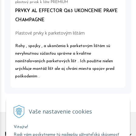
plastový prvok k lište PREMIUM
PRVKY AL EFFECTOR Q63 UKONCENIE PRAVE
CHAMPAGNE
Plastové prvky k parketovým lištám
Rohy , spojky , a ukončenia k parketovým lištám sú
nevyhnutnou súčasťou správne a kvalitne
nainštalovaných parketových líšt . Ich použitie nielen
urýchluje montáž líšt ale aj chráni miesta spojov pred
poškodením .
Vaše nastavenie cookies
Vitajte!
Kontakt predajňa Trnava
Radi vám poskytneme tú najlepšiu užívateľskú skúsenosť