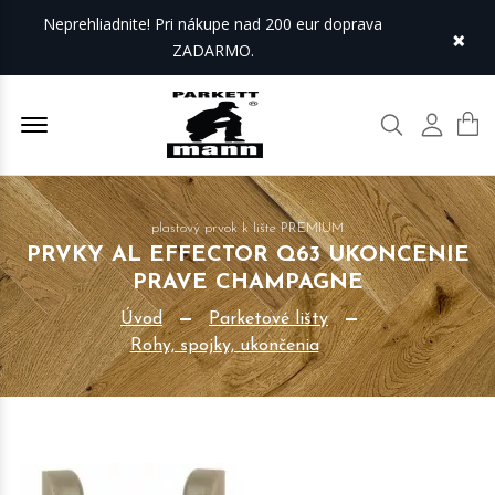
Neprehliadnite! Pri nákupe nad 200 eur doprava
×
ZADARMO.
Offcanvas Menu Open
Hľadať
Môj úč
plastový prvok k lište PREMIUM
PRVKY AL EFFECTOR Q63 UKONCENIE
PRAVE CHAMPAGNE
Úvod
Parketové lišty
Rohy, spojky, ukončenia