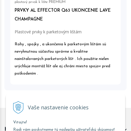
plastový prvok k lište PREMIUM
PRVKY AL EFFECTOR Q63 UKONCENIE LAVE
CHAMPAGNE
Plastové prvky k parketovým lištám
Rohy , spojky , a ukončenia k parketovým lištám sú
nevyhnutnou súčasťou správne a kvalitne
nainštalovaných parketových líšt . Ich použitie nielen
urýchluje montáž líšt ale aj chráni miesta spojov pred
poškodením .
Vaše nastavenie cookies
Vitajte!
Kontakt predajňa Trnava
Radi vám poskytneme tú najlepšiu užívateľskú skúsenosť