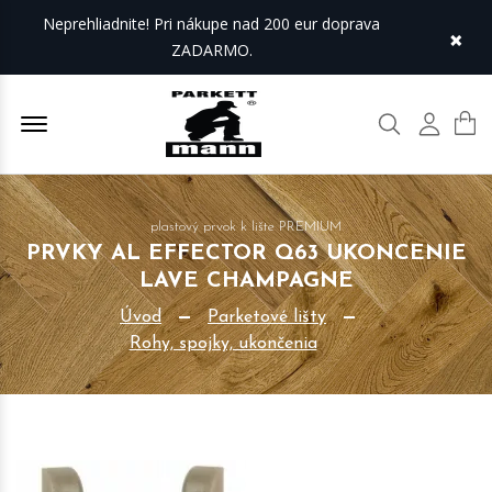
Neprehliadnite! Pri nákupe nad 200 eur doprava
×
ZADARMO.
Offcanvas Menu Open
Hľadať
Môj úč
plastový prvok k lište PREMIUM
PRVKY AL EFFECTOR Q63 UKONCENIE
LAVE CHAMPAGNE
Úvod
Parketové lišty
Rohy, spojky, ukončenia