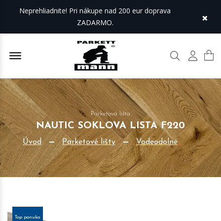
Neprehliadnite! Pri nákupe nad 200 eur doprava
×
ZADARMO.
Offcanvas Menu Open
Hľadať
Môj úč
Parketová lišta
NAUTIC SOKLOVA LISTA F220
Úvod
Parketové lišty
Vodeodolné
Top ponuka