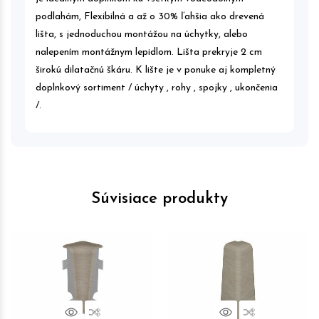
podlahám, Flexibilná a až o 30% ľahšia ako drevená
lišta, s jednoduchou montážou na úchytky, alebo
nalepením montážnym lepidlom. Lišta prekryje 2 cm
širokú dilatačnú škáru. K lište je v ponuke aj kompletný
doplnkový sortiment / úchyty , rohy , spojky , ukončenia
/.
Súvisiace produkty
Náhľad
Porovnať
Náhľad
Porovnať