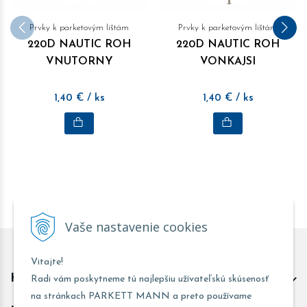
Prvky k parketovým lištám
Prvky k parketovým lištám
220D NAUTIC ROH
220D NAUTIC ROH
VNUTORNY
VONKAJSI
1,40
€
/ ks
1,40
€
/ ks
Vaše nastavenie cookies
Vitajte!
Kontakt predajňa Trnava
Radi vám poskytneme tú najlepšiu užívateľskú skúsenosť
na stránkach PARKETT MANN a preto používame