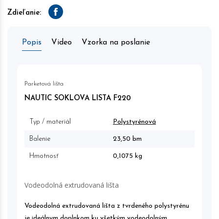
Zdieľanie:
Facebook
Popis
Video
Vzorka na poslanie
Parketová lišta
NAUTIC SOKLOVA LISTA F220
Typ / materiál
Polystyrénová
Balenie
23,50 bm
Hmotnosť
0,1075 kg
Vodeodolná extrudovaná lišta
Vodeodolná extrudovaná lišta z tvrdeného polystyrénu
je ideálnym doplnkom ku všetkým vodeodolným