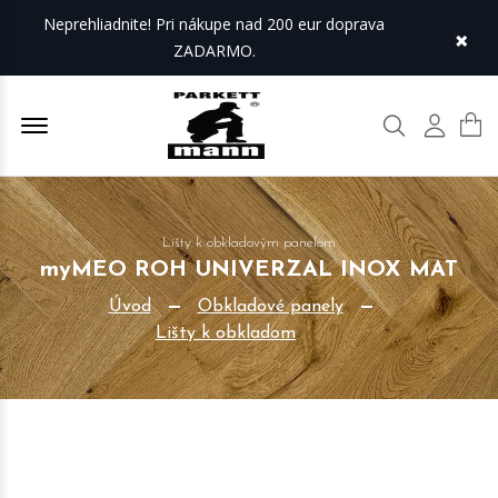
Neprehliadnite! Pri nákupe nad 200 eur doprava
×
ZADARMO.
Offcanvas Menu Open
Hľadať
Môj úč
Lišty k obkladovým panelom
myMEO ROH UNIVERZAL INOX MAT
Úvod
Obkladové panely
Lišty k obkladom