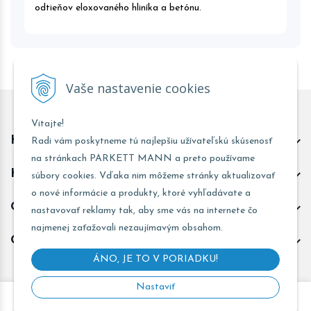
odtieňov eloxovaného hliníka a betónu.
Vaše nastavenie cookies
Vitajte!
Kontakt predajňa Trnava
Radi vám poskytneme tú najlepšiu užívateľskú skúsenosť
na stránkach PARKETT MANN a preto používame
Kontakt predajňa Žarnovica
súbory cookies. Vďaka nim môžeme stránky aktualizovať
o nové informácie a produkty, ktoré vyhľadávate a
Obchodné informácie
nastavovať reklamy tak, aby sme vás na internete čo
najmenej zaťažovali nezaujímavým obsahom.
Odoberať novinky
ÁNO, JE TO V PORIADKU!
Nastaviť
Copyright © 2026 PARKETT MANN - Všetky práva vyhradené •