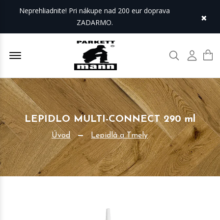
Neprehliadnite! Pri nákupe nad 200 eur doprava
×
ZADARMO.
Offcanvas Menu Open
Hľadať
Môj úč
LEPIDLO MULTI-CONNECT 290 ml
Úvod
Lepidlá a Tmely