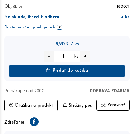
Obj. čislo:
180071
Na sklade, ihneď k odberu
:
4
ks
Dostupnosť na predajniach:
8,90
€
/ ks
-
+
ks
Pridať do košíka
Pri nákupe nad 200€
DOPRAVA ZDARMA
Porovnať
Otázka na produkt
Strážny pes
Zdieľanie:
Facebook