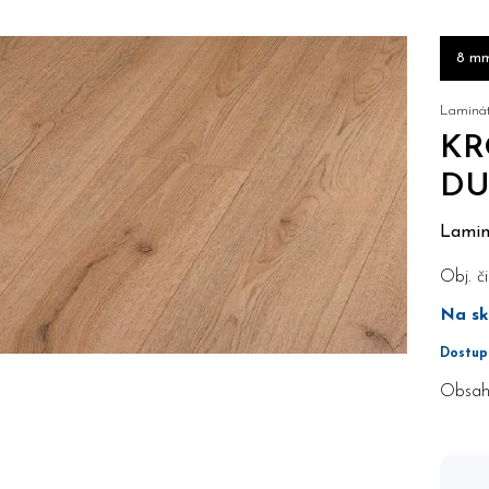
8 m
Laminát
KR
DU
Lamin
Obj. či
Na sk
Dostup
Obsah 