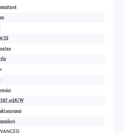
minátové
mm
V
4/32
notex
tlá
b
e
vajúci
0587 m2K/W
ukturovaná
amelový
VANCED