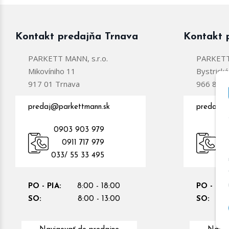
Kontakt predajňa Trnava
Kontakt 
PARKETT MANN, s.r.o.
PARKETT 
Mikovíniho 11
Bystrick
917 01 Trnava
966 81 Ž
predaj@parkettmann.sk
predajzc
0903 903 979
0
0911 717 979
09
033/ 55 33 495
PO - PIA:
8:00 - 18:00
PO - PIA
SO:
8:00 - 13:00
SO: