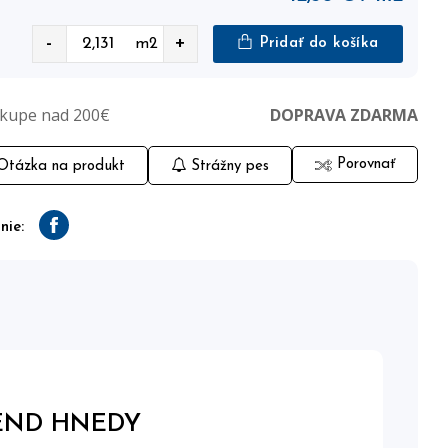
-
+
m2
Pridať do košíka
ákupe nad 200€
DOPRAVA ZDARMA
Porovnať
tázka na produkt
Strážny pes
nie:
Facebook
END HNEDY