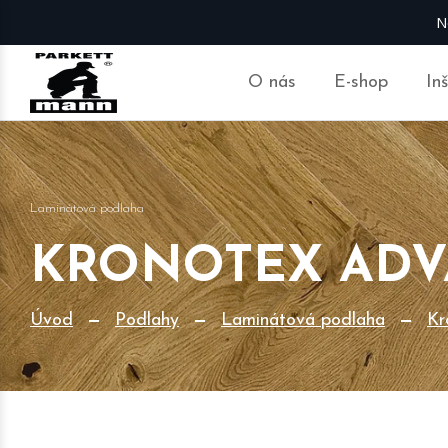
N
O nás
E-shop
In
Laminátová podlaha
KRONOTEX ADV
Úvod
Podlahy
Laminátová podlaha
Kr