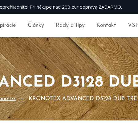
eprehliadnite! Pri nákupe nad 200 eur doprava ZADARMO.
špirácie
Články
Rady a tipy
Kontakt
VS
ANCED D3128 DU
onotex
KRONOTEX ADVANCED D3128 DUB TR