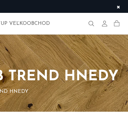
×
Hľadať
Môj účet
TUP VEĽKOOBCHOD
B TREND HNEDY
END HNEDY