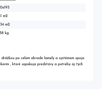
80x193
31 m2
,34 m2
38 kg
V drážkou po celom obvode lamely a systémom spoja
dekormi , ktoré uspokoja predstavy a potreby aj tých