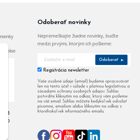
Odoberať novinky
Nepremeškajte žiadne novinky, buďte
mienky
medzi prvými, ktorým ich pošleme:
 cookie
Odoberať
Registrácia newsletter
904
Vaše osobné údaje (email) budeme spracovávať
len na tento účel v súlade s platnou legislatívou a
955
zásadami ochrany osobných údajov. Súhlas
potvrdíte kliknutím na odkaz, ktorý vám pošleme
na váš email. Súhlas môžete kedykoľvek odvolať
písomne, emailom alebo kliknutím na odkaz z
ktoréhokoľvek informačného emailu.
 903
 080