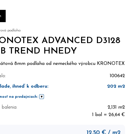
m
ová podlaha
ONOTEX ADVANCED D3128
B TREND HNEDY
átová 8mm podlaha od nemeckého výrobcu KRONOTEX
slo:
100642
lade, ihneď k odberu
:
202
m2
nosť na predajniach:
balenia:
2,131 m2
1 bal = 26,64 €
12,50
€
/ m2