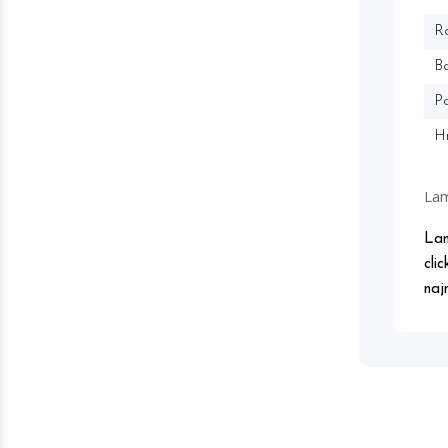
R
Ba
Pa
H
La
Lam
cli
naj