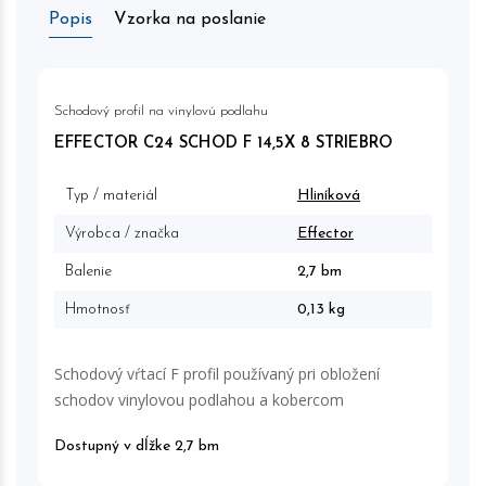
Popis
Vzorka na poslanie
Schodový profil na vinylovú podlahu
EFFECTOR C24 SCHOD F 14,5X 8 STRIEBRO
Typ / materiál
Hliníková
Výrobca / značka
Effector
Balenie
2,7 bm
Hmotnosť
0,13 kg
Schodový vŕtací F profil používaný pri obložení
schodov vinylovou podlahou a kobercom
Dostupný v dĺžke 2,7 bm