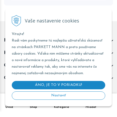
Vaše nastavenie cookies
Vitajte!
Kontakt predajňa Trnava
Radi vám poskytneme tú najlepšiu užívateľskú skúsenosť
na stránkach PARKETT MANN a preto používame
Kontakt predajňa Žarnovica
súbory cookies. Vďaka nim môžeme stránky aktualizovať
o nové informácie a produkty, ktoré vyhľadávate a
Obchodné informácie
nastavovať reklamy tak, aby sme vás na internete čo
najmenej zaťažovali nezaujímavým obsahom.
Odoberať novinky
ÁNO, JE TO V PORIADKU!
Nastaviť
Copyright © 2026 PARKETT MANN - Všetky práva vyhradené •
Úvod
Shop
Kategórie
Hľadať
Created
&
e-shop Pohoda connector
by
NextCom s.r.o.