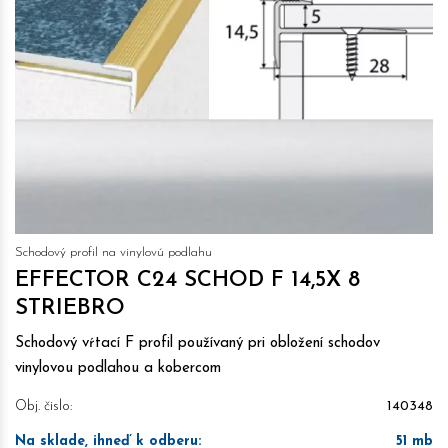
Schodový profil na vinylovú podlahu
EFFECTOR C24 SCHOD F 14,5X 8
STRIEBRO
Schodový vŕtací F profil používaný pri obložení schodov
vinylovou podlahou a kobercom
Obj. čislo:
140348
Na sklade, ihneď k odberu
:
51
mb