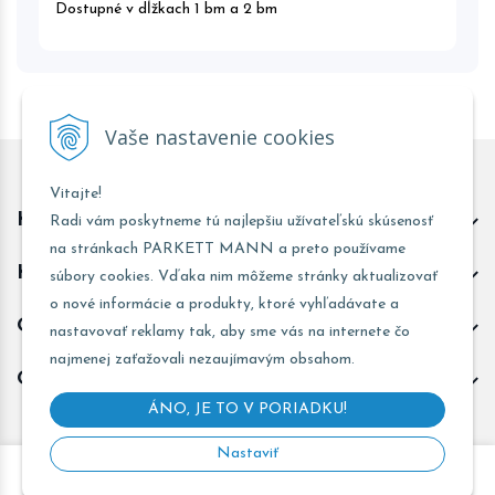
Dostupné v dĺžkach 1 bm a 2 bm
Vaše nastavenie cookies
Vitajte!
Kontakt predajňa Trnava
Radi vám poskytneme tú najlepšiu užívateľskú skúsenosť
na stránkach PARKETT MANN a preto používame
Kontakt predajňa Žarnovica
súbory cookies. Vďaka nim môžeme stránky aktualizovať
o nové informácie a produkty, ktoré vyhľadávate a
Obchodné informácie
nastavovať reklamy tak, aby sme vás na internete čo
najmenej zaťažovali nezaujímavým obsahom.
Odoberať novinky
ÁNO, JE TO V PORIADKU!
Nastaviť
Copyright © 2026 PARKETT MANN - Všetky práva vyhradené •