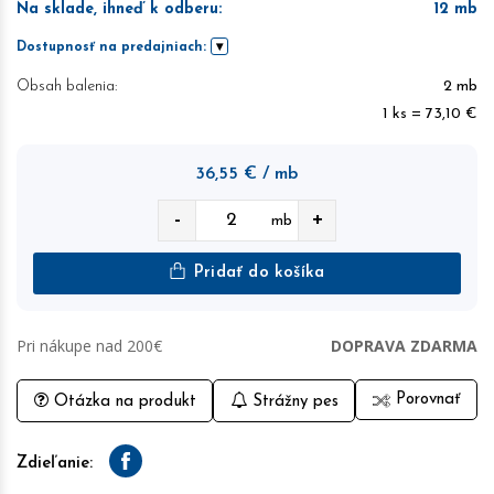
Na sklade, ihneď k odberu
:
12
mb
Dostupnosť na predajniach:
Obsah balenia:
2 mb
1 ks = 73,10 €
36,55
€
/ mb
-
+
mb
Pridať do košíka
Pri nákupe nad 200€
DOPRAVA ZDARMA
Porovnať
Otázka na produkt
Strážny pes
Zdieľanie:
Facebook