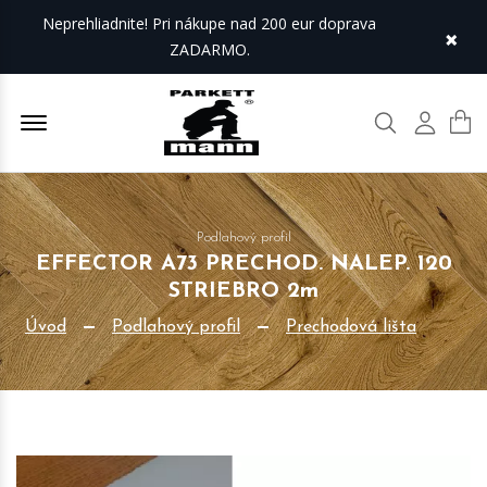
Neprehliadnite! Pri nákupe nad 200 eur doprava
×
ZADARMO.
Offcanvas Menu Open
Hľadať
Môj úč
Podlahový profil
EFFECTOR A73 PRECHOD. NALEP. 120
STRIEBRO 2m
Úvod
Podlahový profil
Prechodová lišta