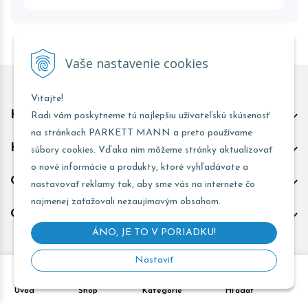
Vaše nastavenie cookies
Vitajte!
Kontakt predajňa Trnava
Radi vám poskytneme tú najlepšiu užívateľskú skúsenosť
na stránkach PARKETT MANN a preto používame
Kontakt predajňa Žarnovica
súbory cookies. Vďaka nim môžeme stránky aktualizovať
o nové informácie a produkty, ktoré vyhľadávate a
Obchodné informácie
nastavovať reklamy tak, aby sme vás na internete čo
najmenej zaťažovali nezaujímavým obsahom.
Odoberať novinky
ÁNO, JE TO V PORIADKU!
Nastaviť
Copyright © 2026 PARKETT MANN - Všetky práva vyhradené •
Úvod
Shop
Kategórie
Hľadať
Created
&
e-shop Pohoda connector
by
NextCom s.r.o.