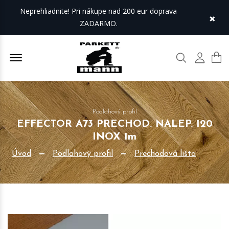
Neprehliadnite! Pri nákupe nad 200 eur doprava
×
ZADARMO.
Offcanvas Menu Open
Hľadať
Môj úč
Podlahový profil
EFFECTOR A73 PRECHOD. NALEP. 120
INOX 1m
Úvod
Podlahový profil
Prechodová lišta