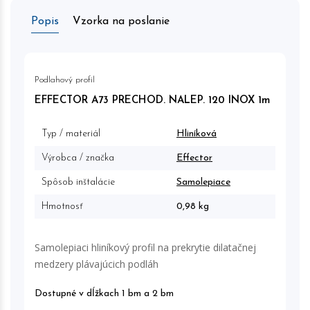
Popis
Vzorka na poslanie
Podlahový profil
EFFECTOR A73 PRECHOD. NALEP. 120 INOX 1m
Typ / materiál
Hliníková
Výrobca / značka
Effector
Spôsob inštalácie
Samolepiace
Hmotnosť
0,98 kg
Samolepiaci hliníkový profil na prekrytie dilatačnej
medzery plávajúcich podláh
Dostupné v dĺžkach 1 bm a 2 bm