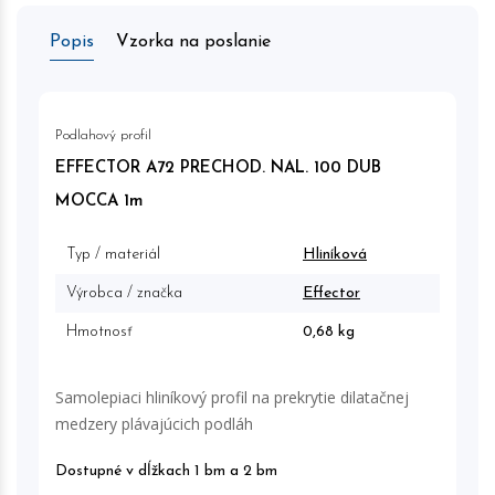
Popis
Vzorka na poslanie
Podlahový profil
EFFECTOR A72 PRECHOD. NAL. 100 DUB
MOCCA 1m
Typ / materiál
Hliníková
Výrobca / značka
Effector
Hmotnosť
0,68 kg
Samolepiaci hliníkový profil na prekrytie dilatačnej
medzery plávajúcich podláh
Dostupné v dĺžkach 1 bm a 2 bm