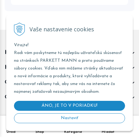
Vaše nastavenie cookies
Vitajte!
Kontakt predajňa Trnava
Radi vám poskytneme tú najlepšiu užívateľskú skúsenosť
na stránkach PARKETT MANN a preto používame
Kontakt predajňa Žarnovica
súbory cookies. Vďaka nim môžeme stránky aktualizovať
o nové informácie a produkty, ktoré vyhľadávate a
Obchodné informácie
nastavovať reklamy tak, aby sme vás na internete čo
najmenej zaťažovali nezaujímavým obsahom.
Odoberať novinky
ÁNO, JE TO V PORIADKU!
Nastaviť
Copyright © 2026 PARKETT MANN - Všetky práva vyhradené •
Úvod
Shop
Kategórie
Hľadať
Created
&
e-shop Pohoda connector
by
NextCom s.r.o.