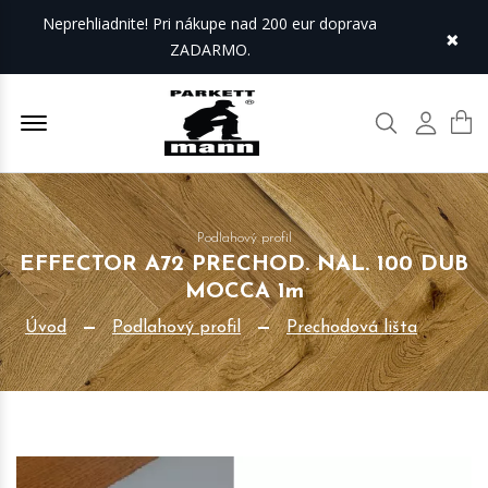
Neprehliadnite! Pri nákupe nad 200 eur doprava
×
ZADARMO.
Offcanvas Menu Open
Hľadať
Môj úč
Podlahový profil
EFFECTOR A72 PRECHOD. NAL. 100 DUB
MOCCA 1m
Úvod
Podlahový profil
Prechodová lišta