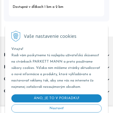
Dostupné v dĺžkach 1 bm a 2 bm
Vaše nastavenie cookies
Vitajte!
Kontakt predajňa Trnava
Radi vám poskytneme tú najlepšiu užívateľskú skúsenosť
na stránkach PARKETT MANN a preto používame
Kontakt predajňa Žarnovica
súbory cookies. Vďaka nim môžeme stránky aktualizovať
o nové informácie a produkty, ktoré vyhľadávate a
Obchodné informácie
nastavovať reklamy tak, aby sme vás na internete čo
najmenej zaťažovali nezaujímavým obsahom.
Odoberať novinky
ÁNO, JE TO V PORIADKU!
Nastaviť