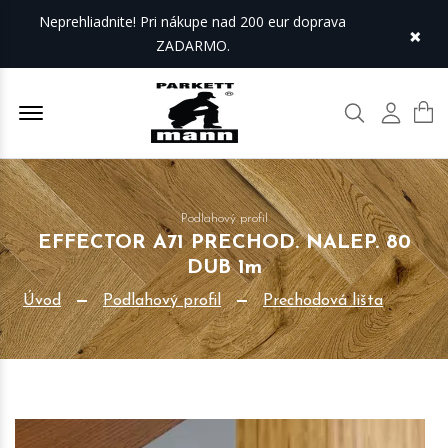
Neprehliadnite! Pri nákupe nad 200 eur doprava
×
ZADARMO.
Offcanvas Menu Open
Hľadať
Môj úč
Podlahový profil
EFFECTOR A71 PRECHOD. NALEP. 80
DUB 1m
Úvod
Podlahový profil
Prechodová lišta