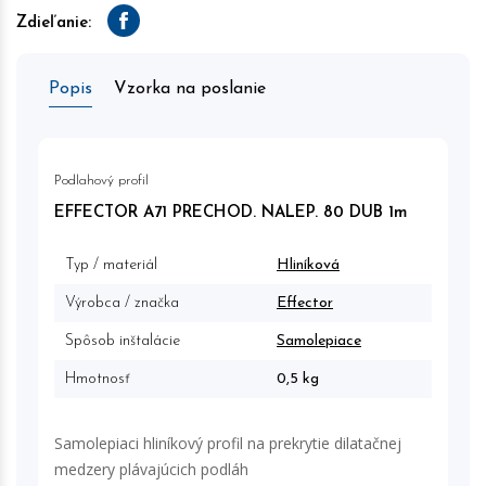
Zdieľanie:
Facebook
Popis
Vzorka na poslanie
Podlahový profil
EFFECTOR A71 PRECHOD. NALEP. 80 DUB 1m
Typ / materiál
Hliníková
Výrobca / značka
Effector
Spôsob inštalácie
Samolepiace
Hmotnosť
0,5 kg
Samolepiaci hliníkový profil na prekrytie dilatačnej
medzery plávajúcich podláh